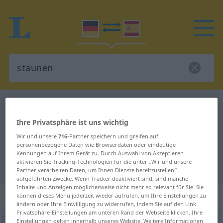
Deutsch-Spanisch Wörterbuch
staunen
Deutsch-Spanisch Übersetzung für
Ihre Privatsphäre ist uns wichtig
"staunen"
Wir und unsere
716
-Partner speichern und greifen auf
personenbezogene Daten wie Browserdaten oder eindeutige
Kennungen auf Ihrem Gerät zu. Durch Auswahl von Akzeptieren
aktivieren Sie Tracking-Technologien für die unter „Wir und unsere
"staunen" Spanisch Übersetzung
Partner verarbeiten Daten, um Ihnen Dienste bereitzustellen“
aufgeführten Zwecke. Wenn Tracker deaktiviert sind, sind manche
Inhalte und Anzeigen möglicherweise nicht mehr so relevant für Sie. Sie
„staunen“
: intransitives Verb
können dieses Menü jederzeit wieder aufrufen, um Ihre Einstellungen zu
ändern oder Ihre Einwilligung zu widerrufen, indem Sie auf den Link
Privatsphäre-Einstellungen am unteren Rand der Webseite klicken. Ihre
staunen
Einstellungen gelten innerhalb unseres Website. Weitere Informationen
[ˈʃtaʊnən]
v/i