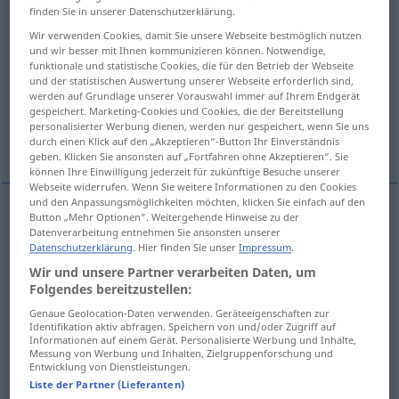
finden Sie in unserer Datenschutzerklärung.
Übersicht aller Übersetzungen
Wir verwenden Cookies, damit Sie unsere Webseite bestmöglich nutzen
und wir besser mit Ihnen kommunizieren können. Notwendige,
(Für mehr Details die Übersetzung anklicken/antippen)
funktionale und statistische Cookies, die für den Betrieb der Webseite
und der statistischen Auswertung unserer Webseite erforderlich sind,
asombrarse
estar atónito
werden auf Grundlage unserer Vorauswahl immer auf Ihrem Endgerät
gespeichert. Marketing-Cookies und Cookies, die der Bereitstellung
personalisierter Werbung dienen, werden nur gespeichert, wenn Sie uns
¿no alucinas?
durch einen Klick auf den „Akzeptieren“-Button Ihr Einverständnis
geben. Klicken Sie ansonsten auf „Fortfahren ohne Akzeptieren“. Sie
können Ihre Einwilligung jederzeit für zukünftige Besuche unserer
Webseite widerrufen. Wenn Sie weitere Informationen zu den Cookies
und den Anpassungsmöglichkeiten möchten, klicken Sie einfach auf den
Button „Mehr Optionen“. Weitergehende Hinweise zu der
Beispiele
Datenverarbeitung entnehmen Sie ansonsten unserer
(über
etwas
, jemanden) staunen
Datenschutzerklärung
. Hier finden Sie unser
Impressum
.
Wir und unsere Partner verarbeiten Daten, um
asombrarse
(de
a/c
,
alguien
)
Folgendes bereitzustellen:
Genaue Geolocation-Daten verwenden. Geräteeigenschaften zur
Identifikation aktiv abfragen. Speichern von und/oder Zugriff auf
(über
etwas
, jemanden) staunen
STÄRKER
Informationen auf einem Gerät. Personalisierte Werbung und Inhalte,
Messung von Werbung und Inhalten, Zielgruppenforschung und
estar
atónito
(por
a/c
,
alguien
)
Entwicklung von Dienstleistungen.
Liste der Partner (Lieferanten)