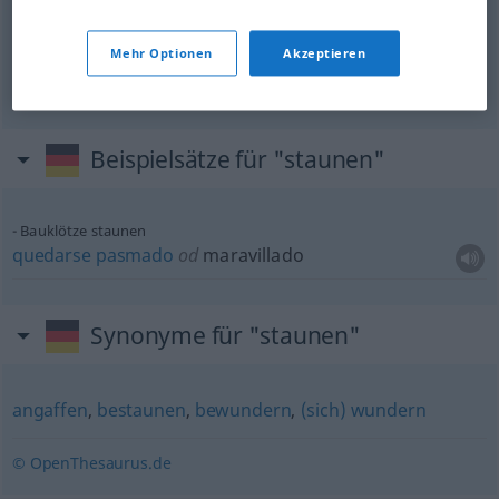
da staunst du, was?
UMG
Mehr Optionen
Akzeptieren
¿no alucinas?
UMG
Beispielsätze für "staunen"
Bauklötze staunen
quedarse
pasmado
od
maravillado
Synonyme für "staunen"
angaffen
,
bestaunen
,
bewundern
,
(sich) wundern
© OpenThesaurus.de