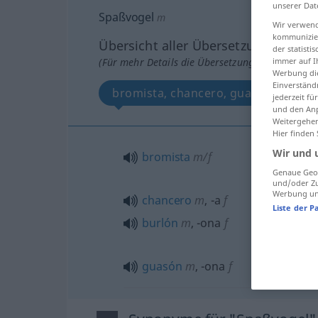
unserer Dat
Spaßvogel
m
Wir verwend
kommunizier
Übersicht aller Übersetzungen
der statist
(Für mehr Details die Übersetzung anklicken/an
immer auf I
Werbung die
Einverständ
bromista, chancero, guasón, burlón
jederzeit f
und den Anp
Weitergehen
Hier finden
Wir und 
bromista
m/f
Genaue Geol
und/oder Zu
Werbung und
chancero
m
,
-a
f
Liste der P
burlón
m
,
-ona
f
guasón
m
,
-ona
f