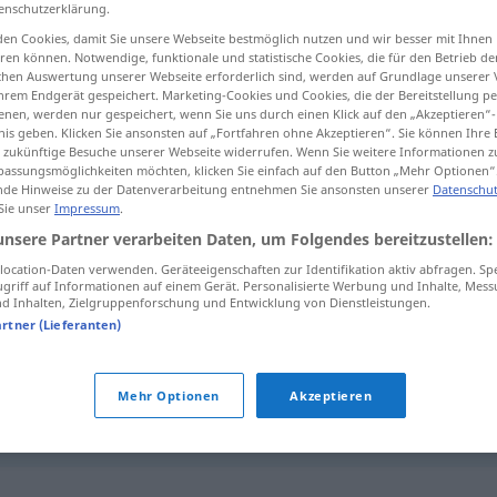
enschutzerklärung.
en Cookies, damit Sie unsere Webseite bestmöglich nutzen und wir besser mit Ihnen
en können. Notwendige, funktionale und statistische Cookies, die für den Betrieb d
ischen Auswertung unserer Webseite erforderlich sind, werden auf Grundlage unserer
tippen)
hrem Endgerät gespeichert. Marketing-Cookies und Cookies, die der Bereitstellung per
nen, werden nur gespeichert, wenn Sie uns durch einen Klick auf den „Akzeptieren“-
nis geben. Klicken Sie ansonsten auf „Fortfahren ohne Akzeptieren“. Sie können Ihre 
ür zukünftige Besuche unserer Webseite widerrufen. Wenn Sie weitere Informationen 
assungsmöglichkeiten möchten, klicken Sie einfach auf den Button „Mehr Optionen“
de Hinweise zu der Datenverarbeitung entnehmen Sie ansonsten unserer
Datenschut
 Sie unser
Impressum
.
unsere Partner verarbeiten Daten, um Folgendes bereitzustellen:
Spaßvogel
ocation-Daten verwenden. Geräteeigenschaften zur Identifikation aktiv abfragen. Sp
griff auf Informationen auf einem Gerät. Personalisierte Werbung und Inhalte, Mes
 Inhalten, Zielgruppenforschung und Entwicklung von Dienstleistungen.
Spaßvogel
artner (Lieferanten)
Mehr Optionen
Akzeptieren
Spaßvogel
UMG