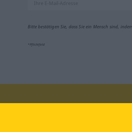
Bitte bestätigen Sie, dass Sie ein Mensch sind, inde
*Pflichtfeld
Besuchen Sie uns auf:
faceb