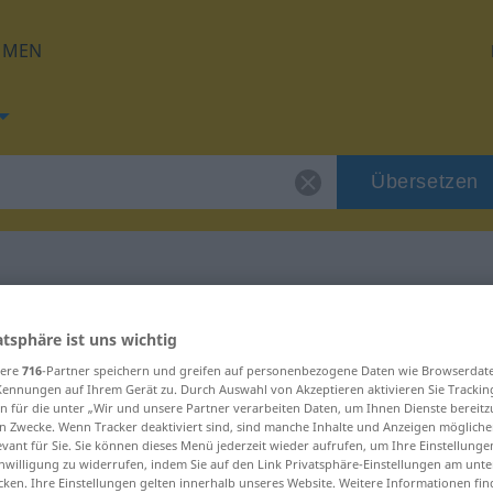
HMEN
Übersetzen
 für "Spaßvogel"
atsphäre ist uns wichtig
sere
716
-Partner speichern und greifen auf personenbezogene Daten wie Browserdat
zung
Kennungen auf Ihrem Gerät zu. Durch Auswahl von Akzeptieren aktivieren Sie Trackin
n für die unter „Wir und unsere Partner verarbeiten Daten, um Ihnen Dienste bereitz
n Zwecke. Wenn Tracker deaktiviert sind, sind manche Inhalte und Anzeigen mögliche
evant für Sie. Sie können dieses Menü jederzeit wieder aufrufen, um Ihre Einstellung
inwilligung zu widerrufen, indem Sie auf den Link Privatsphäre-Einstellungen am unt
cken. Ihre Einstellungen gelten innerhalb unseres Website. Weitere Informationen fin