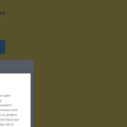
DE
en oder
g-
ustellen“
rweise nicht
en zu ändern
eren Rand der
den Sie in