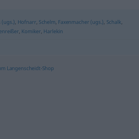
 (ugs.)
,
Hofnarr
,
Schelm
,
Faxenmacher (ugs.)
,
Schalk
,
enreißer
,
Komiker
,
Harlekin