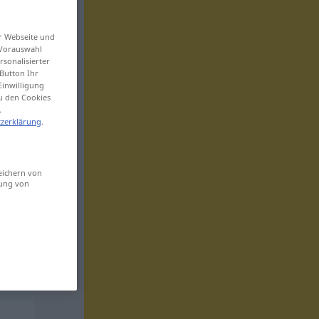
er Webseite und
 Vorauswahl
sonalisierter
Button Ihr
Einwilligung
zu den Cookies
.
zerklärung
.
eichern von
sung von