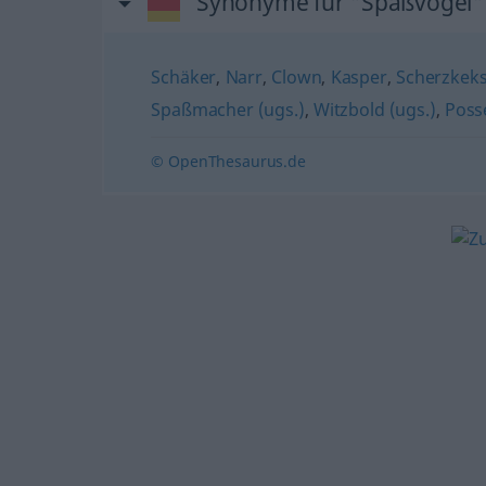
Synonyme für "Spaßvogel"
Schäker
,
Narr
,
Clown
,
Kasper
,
Scherzkeks
Spaßmacher (ugs.)
,
Witzbold (ugs.)
,
Poss
© OpenThesaurus.de