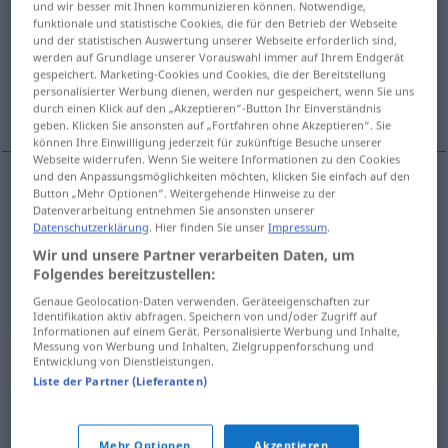
und wir besser mit Ihnen kommunizieren können. Notwendige,
funktionale und statistische Cookies, die für den Betrieb der Webseite
Übersicht aller Übersetzungen
und der statistischen Auswertung unserer Webseite erforderlich sind,
werden auf Grundlage unserer Vorauswahl immer auf Ihrem Endgerät
(Für mehr Details die Übersetzung anklicken/antippen)
gespeichert. Marketing-Cookies und Cookies, die der Bereitstellung
personalisierter Werbung dienen, werden nur gespeichert, wenn Sie uns
pícaro, travieso
durch einen Klick auf den „Akzeptieren“-Button Ihr Einverständnis
geben. Klicken Sie ansonsten auf „Fortfahren ohne Akzeptieren“. Sie
können Ihre Einwilligung jederzeit für zukünftige Besuche unserer
Webseite widerrufen. Wenn Sie weitere Informationen zu den Cookies
und den Anpassungsmöglichkeiten möchten, klicken Sie einfach auf den
Button „Mehr Optionen“. Weitergehende Hinweise zu der
pícaro
m
Schalk
Datenverarbeitung entnehmen Sie ansonsten unserer
Datenschutzerklärung
. Hier finden Sie unser
Impressum
.
Wir und unsere Partner verarbeiten Daten, um
travieso
m
Schalk
Folgendes bereitzustellen:
Genaue Geolocation-Daten verwenden. Geräteeigenschaften zur
Identifikation aktiv abfragen. Speichern von und/oder Zugriff auf
Informationen auf einem Gerät. Personalisierte Werbung und Inhalte,
Messung von Werbung und Inhalten, Zielgruppenforschung und
Synonyme für "Schalk"
Entwicklung von Dienstleistungen.
Liste der Partner (Lieferanten)
Schäker
,
Narr
,
Clown
,
Kasper
,
Scherzkeks (ugs.)
,
Mehr Optionen
Akzeptieren