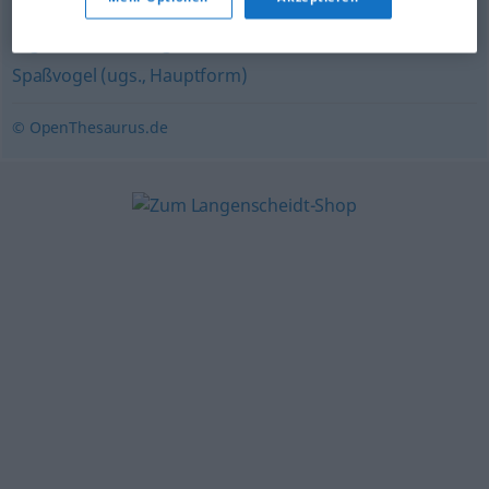
Hofnarr
,
Schelm
,
Faxenmacher (ugs.)
,
Spaßmacher
(ugs.)
,
Witzbold (ugs.)
,
Possenreißer
,
Komiker
,
Harlekin
,
Spaßvogel (ugs., Hauptform)
© OpenThesaurus.de