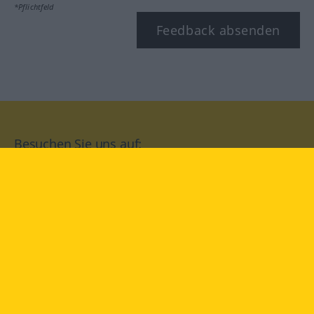
*Pflichtfeld
Feedback absenden
Besuchen Sie uns auf:
facebook
YouTube
Instagram
Langenscheidt
NUTZUNGSBEDINGUNGEN