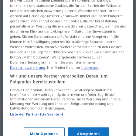
und wir besser mit Ihnen kommunizieren können. Notwendige,
funktionale und statistische Cookies, die für den Betrieb der Webseite
schnörkelhaft
adj
und der statistischen Auswertung unserer Webseite erforderlich sind,
werden auf Grundlage unserer Vorauswahl immer auf Ihrem Endgerät
Übersicht aller Übersetzungen
gespeichert. Marketing-Cookies und Cookies, die der Bereitstellung
personalisierter Werbung dienen, werden nur gespeichert, wenn Sie uns
(Für mehr Details die Übersetzung anklicken/antippen)
durch einen Klick auf den „Akzeptieren“-Button Ihr Einverständnis
geben. Klicken Sie ansonsten auf „Fortfahren ohne Akzeptieren“. Sie
recargado de adornos, churrigueresco
können Ihre Einwilligung jederzeit für zukünftige Besuche unserer
Webseite widerrufen. Wenn Sie weitere Informationen zu den Cookies
und den Anpassungsmöglichkeiten möchten, klicken Sie einfach auf den
Button „Mehr Optionen“. Weitergehende Hinweise zu der
Datenverarbeitung entnehmen Sie ansonsten unserer
Datenschutzerklärung
. Hier finden Sie unser
Impressum
.
recargado
de adornos
schnörkelhaft
Wir und unsere Partner verarbeiten Daten, um
Folgendes bereitzustellen:
churrigueresco
schnörkelhaft
a.
FIG
Genaue Geolocation-Daten verwenden. Geräteeigenschaften zur
Identifikation aktiv abfragen. Speichern von und/oder Zugriff auf
Informationen auf einem Gerät. Personalisierte Werbung und Inhalte,
Messung von Werbung und Inhalten, Zielgruppenforschung und
Synonyme für "schnörkelhaft"
Entwicklung von Dienstleistungen.
Liste der Partner (Lieferanten)
verschnörkelt
,
barock
,
manieriert (geh.)
,
überladen
Mehr Optionen
Akzeptieren