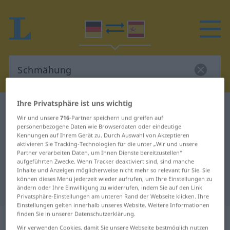
Ihre Privatsphäre ist uns wichtig
Deutsch-Spanisch Wörterbuch
Schmähung
Wir und unsere
716
-Partner speichern und greifen auf
Deutsch-Spanisch Übersetzung für
personenbezogene Daten wie Browserdaten oder eindeutige
Kennungen auf Ihrem Gerät zu. Durch Auswahl von Akzeptieren
"Schmähung"
aktivieren Sie Tracking-Technologien für die unter „Wir und unsere
Partner verarbeiten Daten, um Ihnen Dienste bereitzustellen“
aufgeführten Zwecke. Wenn Tracker deaktiviert sind, sind manche
"Schmähung" Spanisch
Inhalte und Anzeigen möglicherweise nicht mehr so relevant für Sie. Sie
können dieses Menü jederzeit wieder aufrufen, um Ihre Einstellungen zu
Übersetzung
ändern oder Ihre Einwilligung zu widerrufen, indem Sie auf den Link
Privatsphäre-Einstellungen am unteren Rand der Webseite klicken. Ihre
Einstellungen gelten innerhalb unseres Website. Weitere Informationen
finden Sie in unserer Datenschutzerklärung.
„Schmähung“
: Femininum
Wir verwenden Cookies, damit Sie unsere Webseite bestmöglich nutzen