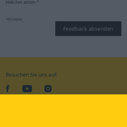
Häkchen setzen.*
*Pflichtfeld
Feedback absenden
Besuchen Sie uns auf:
facebook
YouTube
Instagram
Langenscheidt