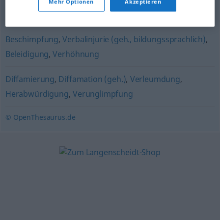
Mehr Optionen
Akzeptieren
Kränkung
,
Beleidigung
,
Affront
Beschimpfung
,
Verbalinjurie (geh., bildungssprachlich)
,
Beleidigung
,
Verhöhnung
Diffamierung
,
Diffamation (geh.)
,
Verleumdung
,
Herabwürdigung
,
Verunglimpfung
© OpenThesaurus.de