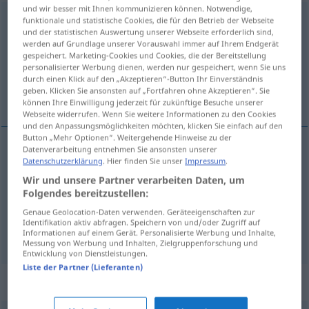
und wir besser mit Ihnen kommunizieren können. Notwendige,
Schmähung
f
<
Schmähung
;
Schmähungen
>
funktionale und statistische Cookies, die für den Betrieb der Webseite
und der statistischen Auswertung unserer Webseite erforderlich sind,
werden auf Grundlage unserer Vorauswahl immer auf Ihrem Endgerät
Übersicht aller Übersetzungen
gespeichert. Marketing-Cookies und Cookies, die der Bereitstellung
(Für mehr Details die Übersetzung anklicken/antippen)
personalisierter Werbung dienen, werden nur gespeichert, wenn Sie uns
durch einen Klick auf den „Akzeptieren“-Button Ihr Einverständnis
geben. Klicken Sie ansonsten auf „Fortfahren ohne Akzeptieren“. Sie
insulto, injuria, improperios
können Ihre Einwilligung jederzeit für zukünftige Besuche unserer
Webseite widerrufen. Wenn Sie weitere Informationen zu den Cookies
und den Anpassungsmöglichkeiten möchten, klicken Sie einfach auf den
Button „Mehr Optionen“. Weitergehende Hinweise zu der
Datenverarbeitung entnehmen Sie ansonsten unserer
Datenschutzerklärung
. Hier finden Sie unser
Impressum
.
insulto
m
Schmähung
Wir und unsere Partner verarbeiten Daten, um
Folgendes bereitzustellen:
injuria
f
Schmähung
Genaue Geolocation-Daten verwenden. Geräteeigenschaften zur
Identifikation aktiv abfragen. Speichern von und/oder Zugriff auf
improperios
mpl
Schmähung
Informationen auf einem Gerät. Personalisierte Werbung und Inhalte,
Messung von Werbung und Inhalten, Zielgruppenforschung und
Entwicklung von Dienstleistungen.
Liste der Partner (Lieferanten)
Synonyme für "Schmähung"