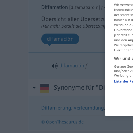
Wir verwend
Diffamation
[dɪfamatsiˈoːn]
f
<
Diffamation
kommunizier
der statist
Übersicht aller Übersetzungen
immer auf I
Werbung die
(Für mehr Details die Übersetzung anklicken/an
Einverständ
jederzeit f
difamación
und den Anp
Weitergehen
Hier finden
Wir und 
difamación
f
Genaue Geol
und/oder Zu
Werbung und
Liste der P
Synonyme für "Diffamation
Diffamierung
,
Verleumdung
,
Herabwürd
© OpenThesaurus.de