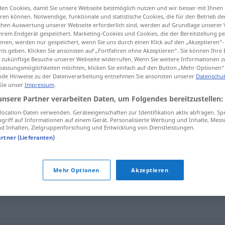
en Cookies, damit Sie unsere Webseite bestmöglich nutzen und wir besser mit Ihnen
;
Diffamationen
>
en können. Notwendige, funktionale und statistische Cookies, die für den Betrieb d
ischen Auswertung unserer Webseite erforderlich sind, werden auf Grundlage unserer
hrem Endgerät gespeichert. Marketing-Cookies und Cookies, die der Bereitstellung per
nen, werden nur gespeichert, wenn Sie uns durch einen Klick auf den „Akzeptieren“-
tippen)
nis geben. Klicken Sie ansonsten auf „Fortfahren ohne Akzeptieren“. Sie können Ihre 
ür zukünftige Besuche unserer Webseite widerrufen. Wenn Sie weitere Informationen 
assungsmöglichkeiten möchten, klicken Sie einfach auf den Button „Mehr Optionen“
de Hinweise zu der Datenverarbeitung entnehmen Sie ansonsten unserer
Datenschut
 Sie unser
Impressum
.
unsere Partner verarbeiten Daten, um Folgendes bereitzustellen:
Diffamation
ocation-Daten verwenden. Geräteeigenschaften zur Identifikation aktiv abfragen. Sp
griff auf Informationen auf einem Gerät. Personalisierte Werbung und Inhalte, Mes
 Inhalten, Zielgruppenforschung und Entwicklung von Dienstleistungen.
artner (Lieferanten)
"
Mehr Optionen
Akzeptieren
igung
,
Verunglimpfung
,
Schmähung