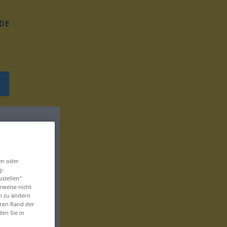
DE
en oder
g-
ustellen“
rweise nicht
en zu ändern
eren Rand der
den Sie in