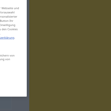
er Webseite und
 Vorauswahl
sonalisierter
Button Ihr
Einwilligung
zu den Cookies
.
zerklärung
.
eichern von
sung von