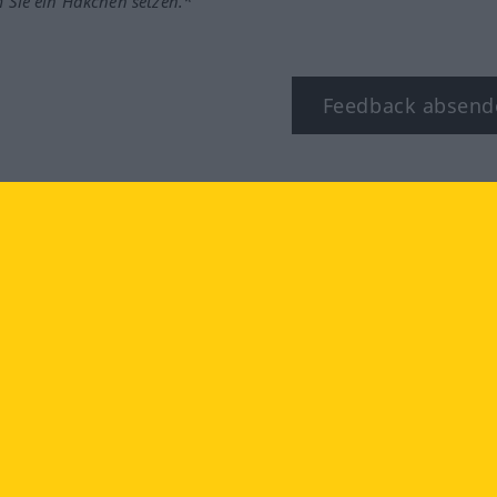
m Sie ein Häkchen setzen.*
Feedback absend
ook
YouTube
Instagram