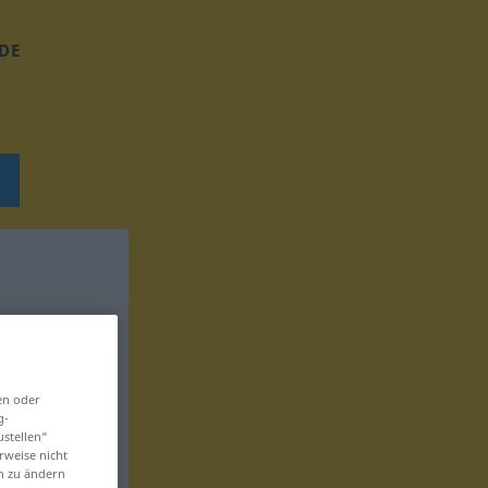
DE
en oder
g-
ustellen“
rweise nicht
en zu ändern