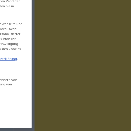
eren Rand der
den Sie in
er Webseite und
 Vorauswahl
sonalisierter
Button Ihr
Einwilligung
zu den Cookies
.
zerklärung
.
eichern von
sung von