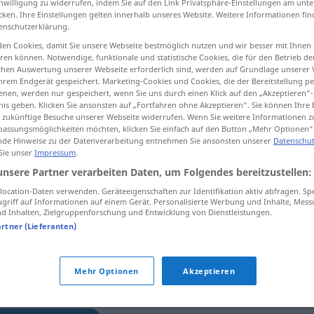
inwilligung zu widerrufen, indem Sie auf den Link Privatsphäre-Einstellungen am unt
cken. Ihre Einstellungen gelten innerhalb unseres Website. Weitere Informationen fin
enschutzerklärung.
en Cookies, damit Sie unsere Webseite bestmöglich nutzen und wir besser mit Ihnen
en können. Notwendige, funktionale und statistische Cookies, die für den Betrieb d
tippen)
ischen Auswertung unserer Webseite erforderlich sind, werden auf Grundlage unserer
hrem Endgerät gespeichert. Marketing-Cookies und Cookies, die der Bereitstellung per
nen, werden nur gespeichert, wenn Sie uns durch einen Klick auf den „Akzeptieren“-
nis geben. Klicken Sie ansonsten auf „Fortfahren ohne Akzeptieren“. Sie können Ihre 
ür zukünftige Besuche unserer Webseite widerrufen. Wenn Sie weitere Informationen 
assungsmöglichkeiten möchten, klicken Sie einfach auf den Button „Mehr Optionen“
de Hinweise zu der Datenverarbeitung entnehmen Sie ansonsten unserer
Datenschut
 Sie unser
Impressum
.
saumäßig
unsere Partner verarbeiten Daten, um Folgendes bereitzustellen:
ocation-Daten verwenden. Geräteeigenschaften zur Identifikation aktiv abfragen. Sp
griff auf Informationen auf einem Gerät. Personalisierte Werbung und Inhalte, Mes
 Inhalten, Zielgruppenforschung und Entwicklung von Dienstleistungen.
artner (Lieferanten)
Mehr Optionen
Akzeptieren
tippen)