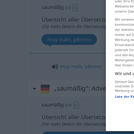
oder Ihre E
Webseite kli
saumäßig
adj
SL
unserer Dat
Übersicht aller Übersetzungen
Wir verwend
kommunizier
(Für mehr Details die Übersetzung anklicken/an
der statist
immer auf I
muy malo, pésimo
Werbung die
Einverständ
jederzeit f
und den Anp
Weitergehen
Hier finden
muy
malo
,
pésimo
Wir und 
Genaue Geol
und/oder Zu
„saumäßig“
: Adverb
Werbung und
Liste der P
saumäßig
adv
SL
Übersicht aller Übersetzungen
(Für mehr Details die Übersetzung anklicken/an