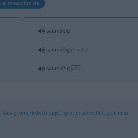
te, mogollón de
saumäßig
saumäßig
(≈ sehr)
saumäßig
UMG
)
,
lausig
,
unterirdisch (ugs.)
,
grottenschlecht (ugs.)
,
mies