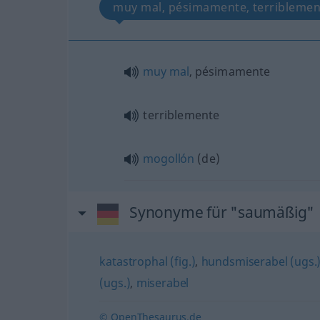
muy mal, pésimamente, terriblemen
muy
mal
, pésimamente
terriblemente
mogollón
(de)
Synonyme für "saumäßig"
katastrophal (fig.)
,
hundsmiserabel (ugs.
(ugs.)
,
miserabel
© OpenThesaurus.de