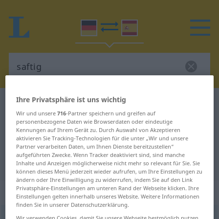
Ihre Privatsphäre ist uns wichtig
Deutsch-Spanisch Wörterbuch
saftig
Wir und unsere
716
-Partner speichern und greifen auf
Deutsch-Spanisch Übersetzung für
personenbezogene Daten wie Browserdaten oder eindeutige
Kennungen auf Ihrem Gerät zu. Durch Auswahl von Akzeptieren
"saftig"
aktivieren Sie Tracking-Technologien für die unter „Wir und unsere
Partner verarbeiten Daten, um Ihnen Dienste bereitzustellen“
aufgeführten Zwecke. Wenn Tracker deaktiviert sind, sind manche
"saftig" Spanisch Übersetzung
Inhalte und Anzeigen möglicherweise nicht mehr so relevant für Sie. Sie
können dieses Menü jederzeit wieder aufrufen, um Ihre Einstellungen zu
ändern oder Ihre Einwilligung zu widerrufen, indem Sie auf den Link
Privatsphäre-Einstellungen am unteren Rand der Webseite klicken. Ihre
„saftig“
: Adjektiv
Einstellungen gelten innerhalb unseres Website. Weitere Informationen
finden Sie in unserer Datenschutzerklärung.
saftig
adj
Wir verwenden Cookies, damit Sie unsere Webseite bestmöglich nutzen