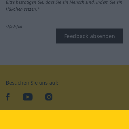
Bitte bestätigen Sie, dass Sie ein Mensch sind, indem Sie ein
Häkchen setzen.*
*Pflichtfeld
Feedback absenden
Besuchen Sie uns auf:
facebook
YouTube
Instagram