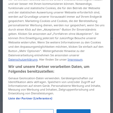
und wir besser mit Ihnen kommunizieren können. Notwendige,
funktionale und statistische Cookies, die für den Betrieb der Webseite
Übersicht aller Übersetzungen
und der statistischen Auswertung unserer Webseite erforderlich sind,
(Für mehr Details die Übersetzung anklicken/antippen)
werden auf Grundlage unserer Vorauswahl immer auf Ihrem Endgerät
gespeichert. Marketing-Cookies und Cookies, die der Bereitstellung
personalisierter Werbung dienen, werden nur gespeichert, wenn Sie uns
jugoso, verde, fértil
exorbitante
durch einen Klick auf den „Akzeptieren“-Button Ihr Einverständnis
geben. Klicken Sie ansonsten auf „Fortfahren ohne Akzeptieren“. Sie
können Ihre Einwilligung jederzeit für zukünftige Besuche unserer
Webseite widerrufen. Wenn Sie weitere Informationen zu den Cookies
und den Anpassungsmöglichkeiten möchten, klicken Sie einfach auf den
Button „Mehr Optionen“. Weitergehende Hinweise zu der
jugoso
saftig
Frucht, Fleisch
Datenverarbeitung entnehmen Sie ansonsten unserer
Datenschutzerklärung
. Hier finden Sie unser
Impressum
.
verde
,
fértil
saftig
Wiese
Wir und unsere Partner verarbeiten Daten, um
Folgendes bereitzustellen:
Genaue Geolocation-Daten verwenden. Geräteeigenschaften zur
exorbitante
saftig
Preis, Rechnung
Identifikation aktiv abfragen. Speichern von und/oder Zugriff auf
UMG
FIG
Informationen auf einem Gerät. Personalisierte Werbung und Inhalte,
Messung von Werbung und Inhalten, Zielgruppenforschung und
Entwicklung von Dienstleistungen.
Liste der Partner (Lieferanten)
Synonyme für "saftig"