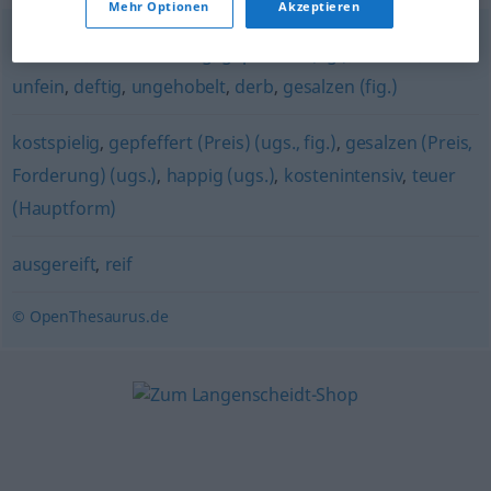
Mehr Optionen
Akzeptieren
handfest
,
hemdsärmelig
,
gepfeffert (fig.)
,
rustikal
,
unfein
,
deftig
,
ungehobelt
,
derb
,
gesalzen (fig.)
kostspielig
,
gepfeffert (Preis) (ugs., fig.)
,
gesalzen (Preis,
Forderung) (ugs.)
,
happig (ugs.)
,
kostenintensiv
,
teuer
(Hauptform)
ausgereift
,
reif
© OpenThesaurus.de