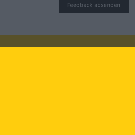
Feedback absenden
Besuchen Sie uns auf:
facebook
YouTube
Instagram
Langenscheidt
NUTZUNGSBEDINGUNGEN
DATENSCHUTZBESTIMMUNGEN