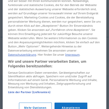
und wir besser mit Ihnen kommunizieren können. Notwendige,
funktionale und statistische Cookies, die für den Betrieb der Webseite
Übersicht aller Übersetzungen
und der statistischen Auswertung unserer Webseite erforderlich sind,
werden auf Grundlage unserer Vorauswahl immer auf Ihrem Endgerät
(Für mehr Details die Übersetzung anklicken/antippen)
gespeichert. Marketing-Cookies und Cookies, die der Bereitstellung
personalisierter Werbung dienen, werden nur gespeichert, wenn Sie uns
réplica
durch einen Klick auf den „Akzeptieren“-Button Ihr Einverständnis
geben. Klicken Sie ansonsten auf „Fortfahren ohne Akzeptieren“. Sie
können Ihre Einwilligung jederzeit für zukünftige Besuche unserer
Webseite widerrufen. Wenn Sie weitere Informationen zu den Cookies
und den Anpassungsmöglichkeiten möchten, klicken Sie einfach auf den
Button „Mehr Optionen“. Weitergehende Hinweise zu der
réplica
f
Replik
Datenverarbeitung entnehmen Sie ansonsten unserer
Datenschutzerklärung
. Hier finden Sie unser
Impressum
.
Wir und unsere Partner verarbeiten Daten, um
Folgendes bereitzustellen:
Synonyme für "Replik"
Genaue Geolocation-Daten verwenden. Geräteeigenschaften zur
Identifikation aktiv abfragen. Speichern von und/oder Zugriff auf
Informationen auf einem Gerät. Personalisierte Werbung und Inhalte,
Messung von Werbung und Inhalten, Zielgruppenforschung und
Kopie
,
Nachbildung
,
Reproduktion
Entwicklung von Dienstleistungen.
Liste der Partner (Lieferanten)
Widerrede
,
Auskunft
,
Entgegnung
,
Reaktion
,
Rückäußerung
,
Konter (ugs.)
,
Erwiderung
,
Antwort
,
Mehr Optionen
Akzeptieren