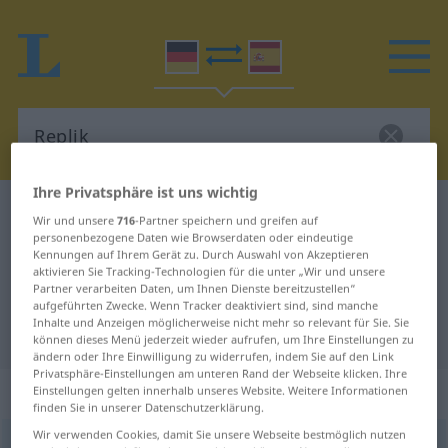
Ihre Privatsphäre ist uns wichtig
Deutsch-Spanisch Wörterbuch
Replik
Wir und unsere
716
-Partner speichern und greifen auf
personenbezogene Daten wie Browserdaten oder eindeutige
Deutsch-Spanisch Übersetzung für
Kennungen auf Ihrem Gerät zu. Durch Auswahl von Akzeptieren
"Replik"
aktivieren Sie Tracking-Technologien für die unter „Wir und unsere
Partner verarbeiten Daten, um Ihnen Dienste bereitzustellen“
aufgeführten Zwecke. Wenn Tracker deaktiviert sind, sind manche
Inhalte und Anzeigen möglicherweise nicht mehr so relevant für Sie. Sie
"Replik" Spanisch Übersetzung
können dieses Menü jederzeit wieder aufrufen, um Ihre Einstellungen zu
ändern oder Ihre Einwilligung zu widerrufen, indem Sie auf den Link
Privatsphäre-Einstellungen am unteren Rand der Webseite klicken. Ihre
„Replik“
: Femininum
Einstellungen gelten innerhalb unseres Website. Weitere Informationen
finden Sie in unserer Datenschutzerklärung.
Wir verwenden Cookies, damit Sie unsere Webseite bestmöglich nutzen
Replik
f
<
Replik
;
Repliken
>
GEH