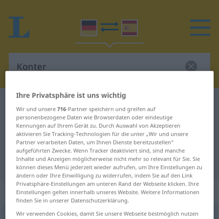
Ihre Privatsphäre ist uns wichtig
Deutsch-Spanisch Wörterbuch
Konter
Wir und unsere
716
-Partner speichern und greifen auf
Deutsch-Spanisch Übersetzung für
personenbezogene Daten wie Browserdaten oder eindeutige
Kennungen auf Ihrem Gerät zu. Durch Auswahl von Akzeptieren
"Konter"
aktivieren Sie Tracking-Technologien für die unter „Wir und unsere
Partner verarbeiten Daten, um Ihnen Dienste bereitzustellen“
aufgeführten Zwecke. Wenn Tracker deaktiviert sind, sind manche
Inhalte und Anzeigen möglicherweise nicht mehr so relevant für Sie. Sie
"Konter" Spanisch Übersetzung
können dieses Menü jederzeit wieder aufrufen, um Ihre Einstellungen zu
ändern oder Ihre Einwilligung zu widerrufen, indem Sie auf den Link
Privatsphäre-Einstellungen am unteren Rand der Webseite klicken. Ihre
„Konter“
: Maskulinum
Einstellungen gelten innerhalb unseres Website. Weitere Informationen
finden Sie in unserer Datenschutzerklärung.
Wir verwenden Cookies, damit Sie unsere Webseite bestmöglich nutzen
Konter
[ˈkɔntər]
m
<
Konters
;
Konter
>