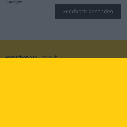
*Pflichtfeld
Feedback absenden
Besuchen Sie uns auf:
facebook
YouTube
Instagram
Langenscheidt
NUTZUNGSBEDINGUNGEN