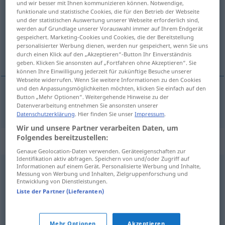
und wir besser mit Ihnen kommunizieren können. Notwendige,
funktionale und statistische Cookies, die für den Betrieb der Webseite
Übersicht aller Übersetzungen
und der statistischen Auswertung unserer Webseite erforderlich sind,
werden auf Grundlage unserer Vorauswahl immer auf Ihrem Endgerät
(Für mehr Details die Übersetzung anklicken/antippen)
gespeichert. Marketing-Cookies und Cookies, die der Bereitstellung
personalisierter Werbung dienen, werden nur gespeichert, wenn Sie uns
contraataque
durch einen Klick auf den „Akzeptieren“-Button Ihr Einverständnis
geben. Klicken Sie ansonsten auf „Fortfahren ohne Akzeptieren“. Sie
können Ihre Einwilligung jederzeit für zukünftige Besuche unserer
Webseite widerrufen. Wenn Sie weitere Informationen zu den Cookies
und den Anpassungsmöglichkeiten möchten, klicken Sie einfach auf den
Button „Mehr Optionen“. Weitergehende Hinweise zu der
contraataque
m
Konter
SPORT
Datenverarbeitung entnehmen Sie ansonsten unserer
Datenschutzerklärung
. Hier finden Sie unser
Impressum
.
Wir und unsere Partner verarbeiten Daten, um
Folgendes bereitzustellen:
Synonyme für "Konter"
Genaue Geolocation-Daten verwenden. Geräteeigenschaften zur
Identifikation aktiv abfragen. Speichern von und/oder Zugriff auf
Informationen auf einem Gerät. Personalisierte Werbung und Inhalte,
Messung von Werbung und Inhalten, Zielgruppenforschung und
Gegenangriff
,
Break
,
Gegenstoß
Entwicklung von Dienstleistungen.
Liste der Partner (Lieferanten)
Widerrede
,
Replik (fachspr.)
,
Auskunft
,
Entgegnung
,
Reaktion
,
Rückäußerung
,
Erwiderung
,
Antwort
,
Mehr Optionen
Akzeptieren