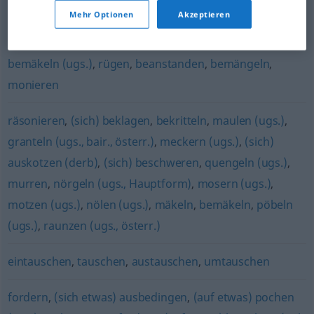
Mehr Optionen
Akzeptieren
(für sich) beanspruchen
bemäkeln (ugs.)
,
rügen
,
beanstanden
,
bemängeln
,
monieren
räsonieren
,
(sich) beklagen
,
bekritteln
,
maulen (ugs.)
,
granteln (ugs., bair., österr.)
,
meckern (ugs.)
,
(sich)
auskotzen (derb)
,
(sich) beschweren
,
quengeln (ugs.)
,
murren
,
nörgeln (ugs., Hauptform)
,
mosern (ugs.)
,
motzen (ugs.)
,
nölen (ugs.)
,
mäkeln
,
bemäkeln
,
pöbeln
(ugs.)
,
raunzen (ugs., österr.)
eintauschen
,
tauschen
,
austauschen
,
umtauschen
fordern
,
(sich etwas) ausbedingen
,
(auf etwas) pochen