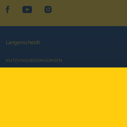
facebook
YouTube
Instagram
Langenscheidt
NUTZUNGSBEDINGUNGEN
DATENSCHUTZBESTIMMUNGEN
IMPRESSUM
PRIVATSPHÄRE-EINSTELLUNGEN
LATEINWÖRTERBUCH MIT CODE
Copyright © 2026 PONS Langenscheidt GmbH, Alle Rechte
vorbehalten.