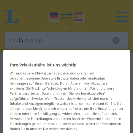
Deutsch-Spanisch Wörterbuch
reklamieren
Ihre Privatsphäre ist uns wichtig
Deutsch-Spanisch Übersetzung für
Wir und unsere
716
-Partner speichern und greifen auf
personenbezogene Daten wie Browserdaten oder eindeutige
"reklamieren"
Kennungen auf Ihrem Gerät zu. Durch Auswahl von Akzeptieren
aktivieren Sie Tracking-Technologien für die unter „Wir und unsere
Partner verarbeiten Daten, um Ihnen Dienste bereitzustellen“
"reklamieren" Spanisch
aufgeführten Zwecke. Wenn Tracker deaktiviert sind, sind manche
Inhalte und Anzeigen möglicherweise nicht mehr so relevant für Sie. Sie
Übersetzung
können dieses Menü jederzeit wieder aufrufen, um Ihre Einstellungen zu
ändern oder Ihre Einwilligung zu widerrufen, indem Sie auf den Link
Privatsphäre-Einstellungen am unteren Rand der Webseite klicken. Ihre
Einstellungen gelten innerhalb unseres Website. Weitere Informationen
„reklamieren“
: transitives Verb |
finden Sie in unserer Datenschutzerklärung.