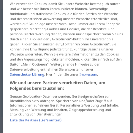
intransitives Verb
Wir verwenden Cookies, damit Sie unsere Webseite bestmöglich nutzen
und wir besser mit Ihnen kommunizieren können. Notwendige,
funktionale und statistische Cookies, die für den Betrieb der Webseite
reklamieren
v/t
&
v/i
<
ohne
ge
>
und der statistischen Auswertung unserer Webseite erforderlich sind,
werden auf Grundlage unserer Vorauswahl immer auf Ihrem Endgerät
Übersicht aller Übersetzungen
gespeichert. Marketing-Cookies und Cookies, die der Bereitstellung
personalisierter Werbung dienen, werden nur gespeichert, wenn Sie uns
(Für mehr Details die Übersetzung anklicken/antippen)
durch einen Klick auf den „Akzeptieren“-Button Ihr Einverständnis
geben. Klicken Sie ansonsten auf „Fortfahren ohne Akzeptieren“. Sie
reclamar, hacer una reclamación
können Ihre Einwilligung jederzeit für zukünftige Besuche unserer
Webseite widerrufen. Wenn Sie weitere Informationen zu den Cookies
und den Anpassungsmöglichkeiten möchten, klicken Sie einfach auf den
Button „Mehr Optionen“. Weitergehende Hinweise zu der
Datenverarbeitung entnehmen Sie ansonsten unserer
Datenschutzerklärung
. Hier finden Sie unser
Impressum
.
reclamar
(
a
alguien
)
nur
v/i
reklamieren
bei
Wir und unsere Partner verarbeiten Daten, um
Folgendes bereitzustellen:
jemandem
a.
SPORT
Genaue Geolocation-Daten verwenden. Geräteeigenschaften zur
Identifikation aktiv abfragen. Speichern von und/oder Zugriff auf
hacer
una
reclamación
reklamieren
Informationen auf einem Gerät. Personalisierte Werbung und Inhalte,
Messung von Werbung und Inhalten, Zielgruppenforschung und
Entwicklung von Dienstleistungen.
Liste der Partner (Lieferanten)
Synonyme für "reklamieren"