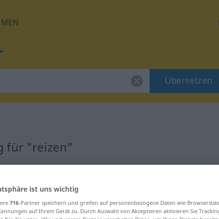
HMEN
Übersetzen
 für "reizen"
atsphäre ist uns wichtig
sere
716
-Partner speichern und greifen auf personenbezogene Daten wie Browserdat
Kennungen auf Ihrem Gerät zu. Durch Auswahl von Akzeptieren aktivieren Sie Trackin