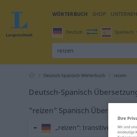
WÖRTERBUCH
SHOP
UNTERNE
Deutsch
Spanisch
Deutsch-Spanisch Wörterbuch
reizen
Deutsch-Spanisch Übersetzung
"reizen" Spanisch Übersetzung
Ihre Priv
„reizen“
: transitives Verb
Wir und un
eindeutige 