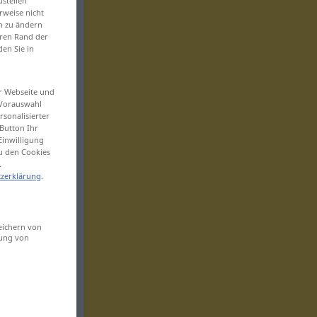
ustellen“
rweise nicht
en zu ändern
eren Rand der
den Sie in
er Webseite und
 Vorauswahl
sonalisierter
Button Ihr
Einwilligung
zu den Cookies
.
zerklärung
.
eichern von
sung von