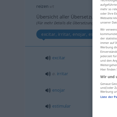
Technologie
aufgeführte
reizen
v/t
mehr so rel
oder Ihre E
Übersicht aller Übersetzungen
Webseite kli
(Für mehr Details die Übersetzung anklicken/an
unserer Dat
Wir verwend
excitar, irritar, enojar, estimular, p
kommunizier
der statist
immer auf I
Werbung die
Einverständ
jederzeit f
excitar
und den Anp
Weitergehen
Hier finden
a.
irritar
Wir und 
Genaue Geol
und/oder Zu
enojar
Werbung und
Liste der P
estimular