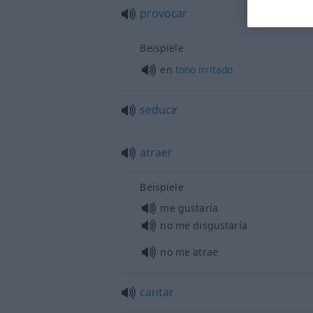
provocar
Beispiele
en
tono
irritado
seducir
atraer
Beispiele
me gustaría
no me disgustaría
no me atrae
cantar