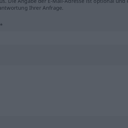
us. Die Angabe der E-Mail-Adresse ist optional und 
ntwortung Ihrer Anfrage.
?*