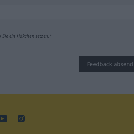
m Sie ein Häkchen setzen.*
Feedback absend
ook
YouTube
Instagram