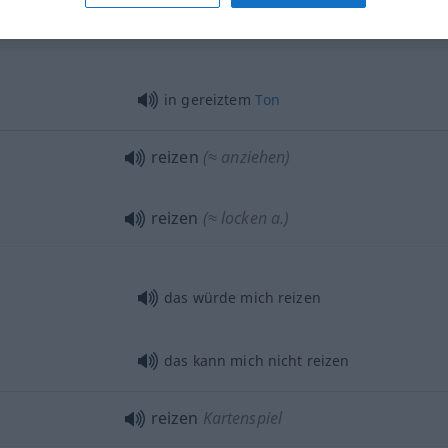
reizen
(≈ herausfordern)
in gereiztem
Ton
reizen
(≈ anziehen)
reizen
(≈ locken
a.
)
das würde mich reizen
das kann mich nicht reizen
reizen
Kartenspiel