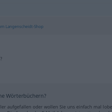
h?
ine Wörterbüchern?
hler aufgefallen oder wollen Sie uns einfach mal lob