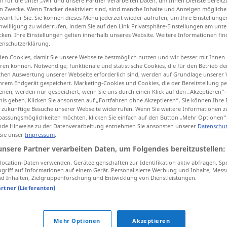
n für die unter „Wir und unsere Partner verarbeiten Daten, um Ihnen Dienste bereitz
n Zwecke. Wenn Tracker deaktiviert sind, sind manche Inhalte und Anzeigen mögliche
evant für Sie. Sie können dieses Menü jederzeit wieder aufrufen, um Ihre Einstellung
inwilligung zu widerrufen, indem Sie auf den Link Privatsphäre-Einstellungen am unt
cken. Ihre Einstellungen gelten innerhalb unseres Website. Weitere Informationen fin
tippen)
enschutzerklärung.
en Cookies, damit Sie unsere Webseite bestmöglich nutzen und wir besser mit Ihnen
rovocar
seducir, atraer
cantar
en können. Notwendige, funktionale und statistische Cookies, die für den Betrieb d
ischen Auswertung unserer Webseite erforderlich sind, werden auf Grundlage unserer
hrem Endgerät gespeichert. Marketing-Cookies und Cookies, die der Bereitstellung per
nen, werden nur gespeichert, wenn Sie uns durch einen Klick auf den „Akzeptieren“-
nis geben. Klicken Sie ansonsten auf „Fortfahren ohne Akzeptieren“. Sie können Ihre 
ür zukünftige Besuche unserer Webseite widerrufen. Wenn Sie weitere Informationen 
reizen
(≈ erregen)
assungsmöglichkeiten möchten, klicken Sie einfach auf den Button „Mehr Optionen“
de Hinweise zu der Datenverarbeitung entnehmen Sie ansonsten unserer
Datenschut
 Sie unser
Impressum
.
reizen
MED
unsere Partner verarbeiten Daten, um Folgendes bereitzustellen:
ocation-Daten verwenden. Geräteeigenschaften zur Identifikation aktiv abfragen. Sp
griff auf Informationen auf einem Gerät. Personalisierte Werbung und Inhalte, Mes
reizen
(≈ ärgern
a.
)
 Inhalten, Zielgruppenforschung und Entwicklung von Dienstleistungen.
artner (Lieferanten)
reizen
(≈ anregen)
Mehr Optionen
Akzeptieren