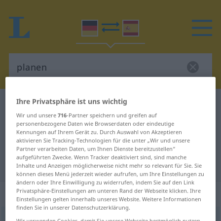
Ihre Privatsphäre ist uns wichtig
Deutsch-Spanisch Wörterbuch
planen
Wir und unsere
716
-Partner speichern und greifen auf
Deutsch-Spanisch Übersetzung für
personenbezogene Daten wie Browserdaten oder eindeutige
Kennungen auf Ihrem Gerät zu. Durch Auswahl von Akzeptieren
"planen"
aktivieren Sie Tracking-Technologien für die unter „Wir und unsere
Partner verarbeiten Daten, um Ihnen Dienste bereitzustellen“
aufgeführten Zwecke. Wenn Tracker deaktiviert sind, sind manche
"planen" Spanisch Übersetzung
Inhalte und Anzeigen möglicherweise nicht mehr so relevant für Sie. Sie
können dieses Menü jederzeit wieder aufrufen, um Ihre Einstellungen zu
ändern oder Ihre Einwilligung zu widerrufen, indem Sie auf den Link
Privatsphäre-Einstellungen am unteren Rand der Webseite klicken. Ihre
„planen“
: transitives Verb
Einstellungen gelten innerhalb unseres Website. Weitere Informationen
finden Sie in unserer Datenschutzerklärung.
planen
v/t
Wir verwenden Cookies, damit Sie unsere Webseite bestmöglich nutzen