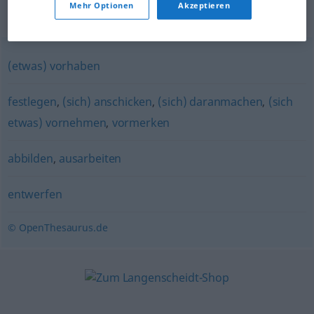
Mehr Optionen
Akzeptieren
Synonyme für "planen"
(etwas) vorhaben
festlegen
,
(sich) anschicken
,
(sich) daranmachen
,
(sich
etwas) vornehmen
,
vormerken
abbilden
,
ausarbeiten
entwerfen
© OpenThesaurus.de