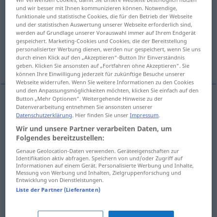
und wir besser mit Ihnen kommunizieren können. Notwendige,
funktionale und statistische Cookies, die für den Betrieb der Webseite
Übersicht aller Übersetzungen
und der statistischen Auswertung unserer Webseite erforderlich sind,
(Für mehr Details die Übersetzung anklicken/antippen)
werden auf Grundlage unserer Vorauswahl immer auf Ihrem Endgerät
gespeichert. Marketing-Cookies und Cookies, die der Bereitstellung
personalisierter Werbung dienen, werden nur gespeichert, wenn Sie uns
proyectar, planear, hacer planes, planificar,
durch einen Klick auf den „Akzeptieren“-Button Ihr Einverständnis
prever
geben. Klicken Sie ansonsten auf „Fortfahren ohne Akzeptieren“. Sie
können Ihre Einwilligung jederzeit für zukünftige Besuche unserer
Webseite widerrufen. Wenn Sie weitere Informationen zu den Cookies
und den Anpassungsmöglichkeiten möchten, klicken Sie einfach auf den
Button „Mehr Optionen“. Weitergehende Hinweise zu der
Datenverarbeitung entnehmen Sie ansonsten unserer
proyectar
,
planear
planen
a.
Reise
Datenschutzerklärung
. Hier finden Sie unser
Impressum
.
Wir und unsere Partner verarbeiten Daten, um
hacer
planes
planen
(≈ Pläne machen)
Folgendes bereitzustellen:
Genaue Geolocation-Daten verwenden. Geräteeigenschaften zur
planificar
planen
Arbeit
a.
WIRTSCH
Identifikation aktiv abfragen. Speichern von und/oder Zugriff auf
Informationen auf einem Gerät. Personalisierte Werbung und Inhalte,
Messung von Werbung und Inhalten, Zielgruppenforschung und
prever
planen
(≈ vorsehen)
Entwicklung von Dienstleistungen.
Liste der Partner (Lieferanten)