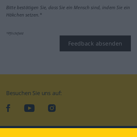
Bitte bestätigen Sie, dass Sie ein Mensch sind, indem Sie ein
Häkchen setzen.*
*Pflichtfeld
Feedback absenden
Besuchen Sie uns auf:
facebook
YouTube
Instagram