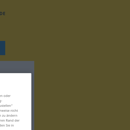
DE
en oder
g-
ustellen“
rweise nicht
en zu ändern
eren Rand der
den Sie in