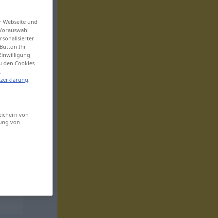
er Webseite und
 Vorauswahl
sonalisierter
Button Ihr
Einwilligung
zu den Cookies
.
zerklärung
.
eichern von
sung von