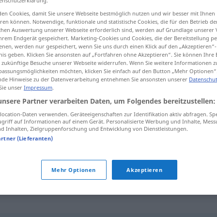
enschutzerklärung.
en Cookies, damit Sie unsere Webseite bestmöglich nutzen und wir besser mit Ihnen
en können. Notwendige, funktionale und statistische Cookies, die für den Betrieb d
ischen Auswertung unserer Webseite erforderlich sind, werden auf Grundlage unserer
hrem Endgerät gespeichert. Marketing-Cookies und Cookies, die der Bereitstellung per
tippen)
nen, werden nur gespeichert, wenn Sie uns durch einen Klick auf den „Akzeptieren“-
nis geben. Klicken Sie ansonsten auf „Fortfahren ohne Akzeptieren“. Sie können Ihre 
ür zukünftige Besuche unserer Webseite widerrufen. Wenn Sie weitere Informationen 
assungsmöglichkeiten möchten, klicken Sie einfach auf den Button „Mehr Optionen“
de Hinweise zu der Datenverarbeitung entnehmen Sie ansonsten unserer
Datenschut
 Sie unser
Impressum
.
unsere Partner verarbeiten Daten, um Folgendes bereitzustellen:
papieren
aus Papier
ocation-Daten verwenden. Geräteeigenschaften zur Identifikation aktiv abfragen. Sp
griff auf Informationen auf einem Gerät. Personalisierte Werbung und Inhalte, Mes
 Inhalten, Zielgruppenforschung und Entwicklung von Dienstleistungen.
papieren
Stil
FIG
artner (Lieferanten)
papieren
Mehr Optionen
Akzeptieren