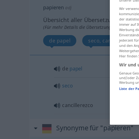
unserer Dat
papieren
adj
Wir verwend
kommunizier
Übersicht aller Übersetzungen
der statist
immer auf I
(Für mehr Details die Übersetzung anklicken/an
Werbung die
Einverständ
de papel
seco, cancillerezco
jederzeit f
und den Anp
Weitergehen
Hier finden
Wir und 
de
papel
Genaue Geol
und/oder Zu
Werbung und
seco
Liste der P
cancillerezco
Synonyme für "papieren"