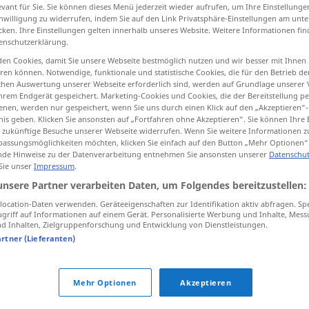
evant für Sie. Sie können dieses Menü jederzeit wieder aufrufen, um Ihre Einstellung
inwilligung zu widerrufen, indem Sie auf den Link Privatsphäre-Einstellungen am unt
cken. Ihre Einstellungen gelten innerhalb unseres Website. Weitere Informationen fin
enschutzerklärung.
tippen)
en Cookies, damit Sie unsere Webseite bestmöglich nutzen und wir besser mit Ihnen
en können. Notwendige, funktionale und statistische Cookies, die für den Betrieb d
ischen Auswertung unserer Webseite erforderlich sind, werden auf Grundlage unserer
hrem Endgerät gespeichert. Marketing-Cookies und Cookies, die der Bereitstellung per
nen, werden nur gespeichert, wenn Sie uns durch einen Klick auf den „Akzeptieren“-
nis geben. Klicken Sie ansonsten auf „Fortfahren ohne Akzeptieren“. Sie können Ihre 
ür zukünftige Besuche unserer Webseite widerrufen. Wenn Sie weitere Informationen 
assungsmöglichkeiten möchten, klicken Sie einfach auf den Button „Mehr Optionen“
orange
de Hinweise zu der Datenverarbeitung entnehmen Sie ansonsten unserer
Datenschut
 Sie unser
Impressum
.
unsere Partner verarbeiten Daten, um Folgendes bereitzustellen:
ocation-Daten verwenden. Geräteeigenschaften zur Identifikation aktiv abfragen. Sp
griff auf Informationen auf einem Gerät. Personalisierte Werbung und Inhalte, Mes
 Inhalten, Zielgruppenforschung und Entwicklung von Dienstleistungen.
artner (Lieferanten)
Mehr Optionen
Akzeptieren