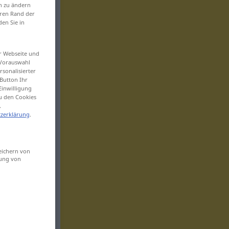
en zu ändern
eren Rand der
den Sie in
er Webseite und
 Vorauswahl
sonalisierter
Button Ihr
Einwilligung
zu den Cookies
.
zerklärung
.
eichern von
sung von