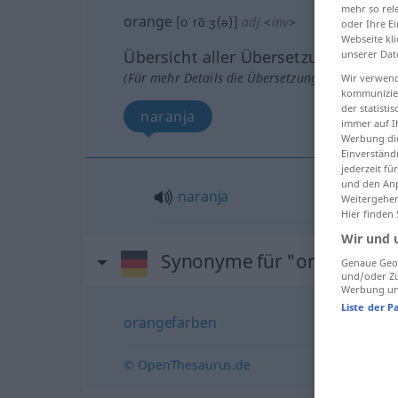
mehr so rel
orange
[oˈrɑ̃ːʒ(ə)]
adj
<
inv
>
oder Ihre E
Webseite kli
Übersicht aller Übersetzungen
unserer Dat
(Für mehr Details die Übersetzung anklicken/an
Wir verwend
kommunizier
der statist
naranja
immer auf I
Werbung die
Einverständ
jederzeit f
und den Anp
naranja
Weitergehen
Hier finden
Wir und 
Synonyme für "orange"
Genaue Geol
und/oder Zu
Werbung und
Liste der P
orangefarben
© OpenThesaurus.de