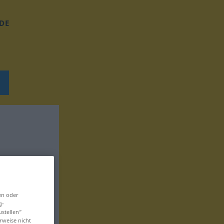
DE
en oder
g-
ustellen“
rweise nicht