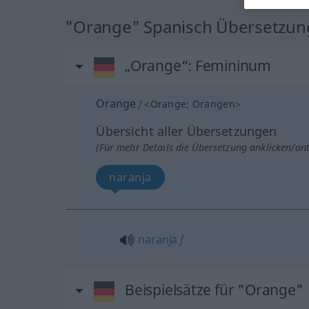
"Orange" Spanisch Übersetzun
„Orange“
: Femininum
Orange
f
<
Orange
;
Orangen
>
Übersicht aller Übersetzungen
(Für mehr Details die Übersetzung anklicken/an
naranja
naranja
f
Beispielsätze für "Orange"