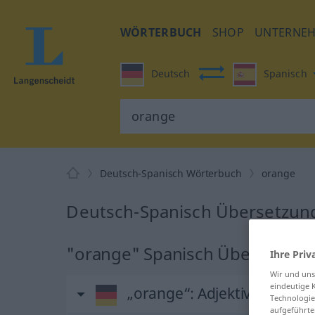
WÖRTERBUCH
SHOP
UNTERNE
Deutsch
Spanisch
Deutsch-Spanisch Wörterbuch
orange
Deutsch-Spanisch Übersetzung
"orange" Spanisch Übersetzun
Ihre Priv
Wir und un
eindeutige 
„orange“
: Adjektiv
Technologie
aufgeführte