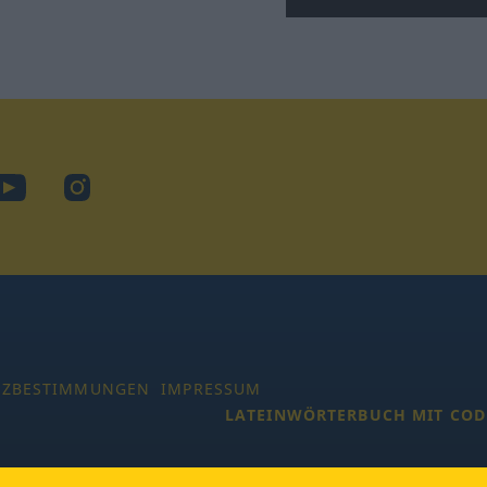
ook
YouTube
Instagram
TZBESTIMMUNGEN
IMPRESSUM
LATEINWÖRTERBUCH MIT COD
 Alle Rechte vorbehalten.