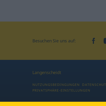
Besuchen Sie uns auf:
faceb
Langenscheidt
NUTZUNGSBEDINGUNGEN
DATENSCHU
PRIVATSPHÄRE-EINSTELLUNGEN
Copyright © 2026 PONS Langenscheidt GmbH,