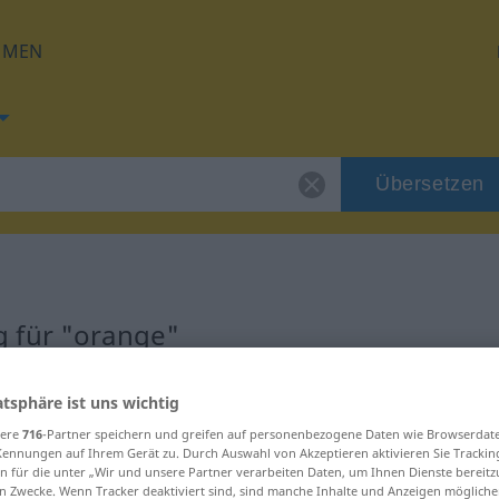
HMEN
Übersetzen
 für "orange"
g
atsphäre ist uns wichtig
sere
716
-Partner speichern und greifen auf personenbezogene Daten wie Browserdat
Kennungen auf Ihrem Gerät zu. Durch Auswahl von Akzeptieren aktivieren Sie Trackin
n für die unter „Wir und unsere Partner verarbeiten Daten, um Ihnen Dienste bereitz
n Zwecke. Wenn Tracker deaktiviert sind, sind manche Inhalte und Anzeigen mögliche