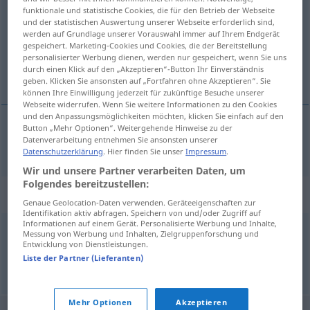
funktionale und statistische Cookies, die für den Betrieb der Webseite
und der statistischen Auswertung unserer Webseite erforderlich sind,
Übersicht aller Übersetzungen
werden auf Grundlage unserer Vorauswahl immer auf Ihrem Endgerät
(Für mehr Details die Übersetzung anklicken/antippen)
gespeichert. Marketing-Cookies und Cookies, die der Bereitstellung
personalisierter Werbung dienen, werden nur gespeichert, wenn Sie uns
durch einen Klick auf den „Akzeptieren“-Button Ihr Einverständnis
naranja
geben. Klicken Sie ansonsten auf „Fortfahren ohne Akzeptieren“. Sie
können Ihre Einwilligung jederzeit für zukünftige Besuche unserer
Webseite widerrufen. Wenn Sie weitere Informationen zu den Cookies
und den Anpassungsmöglichkeiten möchten, klicken Sie einfach auf den
Button „Mehr Optionen“. Weitergehende Hinweise zu der
Datenverarbeitung entnehmen Sie ansonsten unserer
naranja
f
Apfelsine
Datenschutzerklärung
. Hier finden Sie unser
Impressum
.
Wir und unsere Partner verarbeiten Daten, um
Folgendes bereitzustellen:
Synonyme für "Apfelsine"
Genaue Geolocation-Daten verwenden. Geräteeigenschaften zur
Identifikation aktiv abfragen. Speichern von und/oder Zugriff auf
Informationen auf einem Gerät. Personalisierte Werbung und Inhalte,
Messung von Werbung und Inhalten, Zielgruppenforschung und
Orange
Entwicklung von Dienstleistungen.
Liste der Partner (Lieferanten)
© OpenThesaurus.de
Mehr Optionen
Akzeptieren