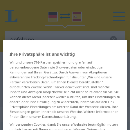
Ihre Privatsphäre ist uns wichtig
Deutsch-Spanisch Wörterbuch
Apfelsine
Wir und unsere
716
-Partner speichern und greifen auf
personenbezogene Daten wie Browserdaten oder eindeutige
Deutsch-Spanisch Übersetzung für
Kennungen auf Ihrem Gerät zu. Durch Auswahl von Akzeptieren
aktivieren Sie Tracking-Technologien für die unter „Wir und unsere
"Apfelsine"
Partner verarbeiten Daten, um Ihnen Dienste bereitzustellen“
aufgeführten Zwecke. Wenn Tracker deaktiviert sind, sind manche
Inhalte und Anzeigen möglicherweise nicht mehr so relevant für Sie. Sie
"Apfelsine" Spanisch Übersetzung
können dieses Menü jederzeit wieder aufrufen, um Ihre Einstellungen zu
ändern oder Ihre Einwilligung zu widerrufen, indem Sie auf den Link
Privatsphäre-Einstellungen am unteren Rand der Webseite klicken. Ihre
Einstellungen gelten innerhalb unseres Website. Weitere Informationen
„Apfelsine“
: Femininum
finden Sie in unserer Datenschutzerklärung.
Wir verwenden Cookies, damit Sie unsere Webseite bestmöglich nutzen
Apfelsine
[apfəlˈziːnə]
f
<
Apfelsine
;
Apfelsinen
>
und wir besser mit Ihnen kommunizieren können. Notwendige,