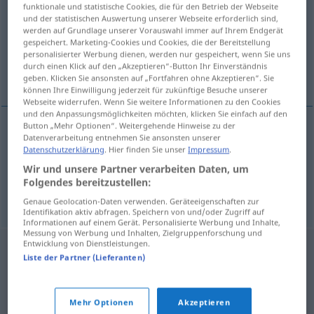
funktionale und statistische Cookies, die für den Betrieb der Webseite
und der statistischen Auswertung unserer Webseite erforderlich sind,
Übersicht aller Übersetzungen
werden auf Grundlage unserer Vorauswahl immer auf Ihrem Endgerät
(Für mehr Details die Übersetzung anklicken/antippen)
gespeichert. Marketing-Cookies und Cookies, die der Bereitstellung
personalisierter Werbung dienen, werden nur gespeichert, wenn Sie uns
durch einen Klick auf den „Akzeptieren“-Button Ihr Einverständnis
en un abrir y cerrar de ojos
geben. Klicken Sie ansonsten auf „Fortfahren ohne Akzeptieren“. Sie
können Ihre Einwilligung jederzeit für zukünftige Besuche unserer
Webseite widerrufen. Wenn Sie weitere Informationen zu den Cookies
und den Anpassungsmöglichkeiten möchten, klicken Sie einfach auf den
Button „Mehr Optionen“. Weitergehende Hinweise zu der
Beispiele
Datenverarbeitung entnehmen Sie ansonsten unserer
Datenschutzerklärung
. Hier finden Sie unser
Impressum
.
im Nu
Wir und unsere Partner verarbeiten Daten, um
en un
abrir
y
cerrar
de ojos
Folgendes bereitzustellen:
Genaue Geolocation-Daten verwenden. Geräteeigenschaften zur
Identifikation aktiv abfragen. Speichern von und/oder Zugriff auf
Informationen auf einem Gerät. Personalisierte Werbung und Inhalte,
Messung von Werbung und Inhalten, Zielgruppenforschung und
Entwicklung von Dienstleistungen.
Liste der Partner (Lieferanten)
Mehr Optionen
Akzeptieren