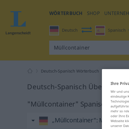
WÖRTERBUCH
SHOP
UNTERNE
Deutsch
Spanisch
Deutsch-Spanisch Wörterbuch
Müllcontai
Ihre Priv
Deutsch-Spanisch Übersetzung
Wir und un
eindeutige 
"Müllcontainer" Spanisch Über
Technologie
aufgeführte
mehr so rel
oder Ihre E
„Müllcontainer“
: Maskulin
Webseite kli
unserer Dat