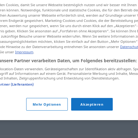
en Cookies, damit Sie unsere Webseite bestmöglich nutzen und wir besser mit Ihnen
ainer
>
en können. Notwendige, funktionale und statistische Cookies, die für den Betrieb d
ischen Auswertung unserer Webseite erforderlich sind, werden auf Grundlage unserer
hrem Endgerät gespeichert. Marketing-Cookies und Cookies, die der Bereitstellung per
nen, werden nur gespeichert, wenn Sie uns durch einen Klick auf den „Akzeptieren“-
tippen)
nis geben. Klicken Sie ansonsten auf „Fortfahren ohne Akzeptieren“. Sie können Ihre 
ür zukünftige Besuche unserer Webseite widerrufen. Wenn Sie weitere Informationen 
assungsmöglichkeiten möchten, klicken Sie einfach auf den Button „Mehr Optionen“
de Hinweise zu der Datenverarbeitung entnehmen Sie ansonsten unserer
Datenschut
 Sie unser
Impressum
.
unsere Partner verarbeiten Daten, um Folgendes bereitzustellen:
Müllcontainer
ocation-Daten verwenden. Geräteeigenschaften zur Identifikation aktiv abfragen. Sp
griff auf Informationen auf einem Gerät. Personalisierte Werbung und Inhalte, Mes
 Inhalten, Zielgruppenforschung und Entwicklung von Dienstleistungen.
artner (Lieferanten)
er"
Mehr Optionen
Akzeptieren