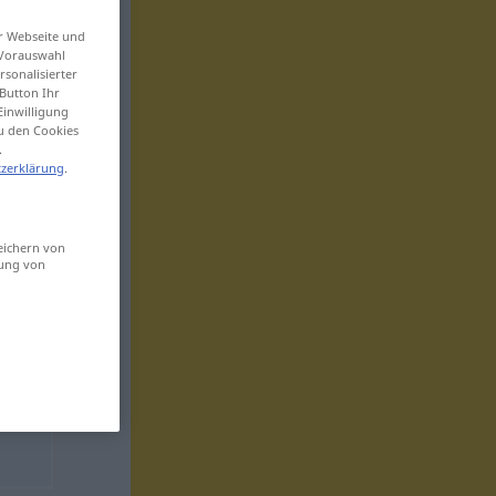
er Webseite und
 Vorauswahl
sonalisierter
Button Ihr
Einwilligung
zu den Cookies
.
zerklärung
.
eichern von
sung von