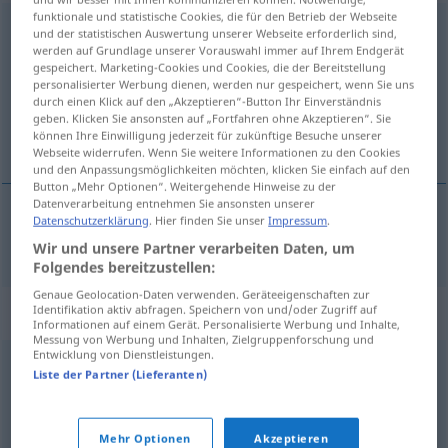
funktionale und statistische Cookies, die für den Betrieb der Webseite
Abfallcontainer
m
<
Abfallcontainers
;
Abfallcontainer
>
und der statistischen Auswertung unserer Webseite erforderlich sind,
werden auf Grundlage unserer Vorauswahl immer auf Ihrem Endgerät
Übersicht aller Übersetzungen
gespeichert. Marketing-Cookies und Cookies, die der Bereitstellung
personalisierter Werbung dienen, werden nur gespeichert, wenn Sie uns
(Für mehr Details die Übersetzung anklicken/antippen)
durch einen Klick auf den „Akzeptieren“-Button Ihr Einverständnis
geben. Klicken Sie ansonsten auf „Fortfahren ohne Akzeptieren“. Sie
contenedor de basura
können Ihre Einwilligung jederzeit für zukünftige Besuche unserer
Webseite widerrufen. Wenn Sie weitere Informationen zu den Cookies
und den Anpassungsmöglichkeiten möchten, klicken Sie einfach auf den
Button „Mehr Optionen“. Weitergehende Hinweise zu der
Datenverarbeitung entnehmen Sie ansonsten unserer
Datenschutzerklärung
. Hier finden Sie unser
Impressum
.
contenedor
m
de
basura
Abfallcontainer
Wir und unsere Partner verarbeiten Daten, um
Folgendes bereitzustellen:
Genaue Geolocation-Daten verwenden. Geräteeigenschaften zur
Synonyme für "Abfallcontainer"
Identifikation aktiv abfragen. Speichern von und/oder Zugriff auf
Informationen auf einem Gerät. Personalisierte Werbung und Inhalte,
Messung von Werbung und Inhalten, Zielgruppenforschung und
Entwicklung von Dienstleistungen.
Liste der Partner (Lieferanten)
Müllcontainer
© OpenThesaurus.de
Mehr Optionen
Akzeptieren