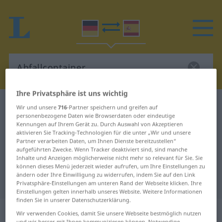
Ihre Privatsphäre ist uns wichtig
Deutsch-Spanisch Wörterbuch
Abfallcontainer
Wir und unsere
716
-Partner speichern und greifen auf
personenbezogene Daten wie Browserdaten oder eindeutige
Deutsch-Spanisch Übersetzung für
Kennungen auf Ihrem Gerät zu. Durch Auswahl von Akzeptieren
aktivieren Sie Tracking-Technologien für die unter „Wir und unsere
"Abfallcontainer"
Partner verarbeiten Daten, um Ihnen Dienste bereitzustellen“
aufgeführten Zwecke. Wenn Tracker deaktiviert sind, sind manche
Inhalte und Anzeigen möglicherweise nicht mehr so relevant für Sie. Sie
"Abfallcontainer" Spanisch
können dieses Menü jederzeit wieder aufrufen, um Ihre Einstellungen zu
ändern oder Ihre Einwilligung zu widerrufen, indem Sie auf den Link
Übersetzung
Privatsphäre-Einstellungen am unteren Rand der Webseite klicken. Ihre
Einstellungen gelten innerhalb unseres Website. Weitere Informationen
finden Sie in unserer Datenschutzerklärung.
„Abfallcontainer“
: Maskulinum
Wir verwenden Cookies, damit Sie unsere Webseite bestmöglich nutzen
und wir besser mit Ihnen kommunizieren können. Notwendige,