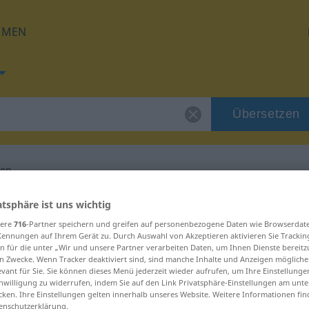
HMEN
Übersetzen
pen
 für "mitschleppen"
atsphäre ist uns wichtig
sere
716
-Partner speichern und greifen auf personenbezogene Daten wie Browserdat
Kennungen auf Ihrem Gerät zu. Durch Auswahl von Akzeptieren aktivieren Sie Trackin
setzung
n für die unter „Wir und unsere Partner verarbeiten Daten, um Ihnen Dienste bereitz
n Zwecke. Wenn Tracker deaktiviert sind, sind manche Inhalte und Anzeigen mögliche
evant für Sie. Sie können dieses Menü jederzeit wieder aufrufen, um Ihre Einstellung
inwilligung zu widerrufen, indem Sie auf den Link Privatsphäre-Einstellungen am unt
s Verb
cken. Ihre Einstellungen gelten innerhalb unseres Website. Weitere Informationen fin
enschutzerklärung.