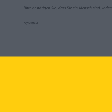
Bitte bestätigen Sie, dass Sie ein Mensch sind, inde
*Pflichtfeld
Besuchen Sie uns auf:
faceb
Langenscheidt