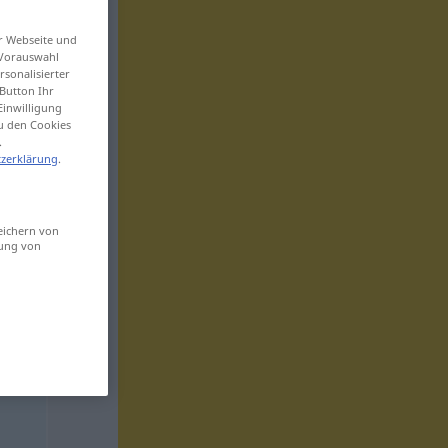
er Webseite und
 Vorauswahl
sonalisierter
Button Ihr
Einwilligung
zu den Cookies
.
zerklärung
.
eichern von
sung von