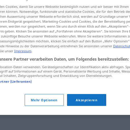
en Cookies, damit Sie unsere Webseite bestmöglich nutzen und wir besser mit Ihnen
en können. Notwendige, funktionale und statistische Cookies, die für den Betrieb d
ischen Auswertung unserer Webseite erforderlich sind, werden auf Grundlage unserer
hrem Endgerät gespeichert. Marketing-Cookies und Cookies, die der Bereitstellung per
tippen)
nen, werden nur gespeichert, wenn Sie uns durch einen Klick auf den „Akzeptieren“-
nis geben. Klicken Sie ansonsten auf „Fortfahren ohne Akzeptieren“. Sie können Ihre 
ür zukünftige Besuche unserer Webseite widerrufen. Wenn Sie weitere Informationen 
argar
assungsmöglichkeiten möchten, klicken Sie einfach auf den Button „Mehr Optionen“
de Hinweise zu der Datenverarbeitung entnehmen Sie ansonsten unserer
Datenschut
 Sie unser
Impressum
.
unsere Partner verarbeiten Daten, um Folgendes bereitzustellen:
mitschleppen
Schweres
ocation-Daten verwenden. Geräteeigenschaften zur Identifikation aktiv abfragen. Sp
griff auf Informationen auf einem Gerät. Personalisierte Werbung und Inhalte, Mes
 Inhalten, Zielgruppenforschung und Entwicklung von Dienstleistungen.
mitschleppen
(≈ mitnehmen)
artner (Lieferanten)
Mehr Optionen
Akzeptieren
en"