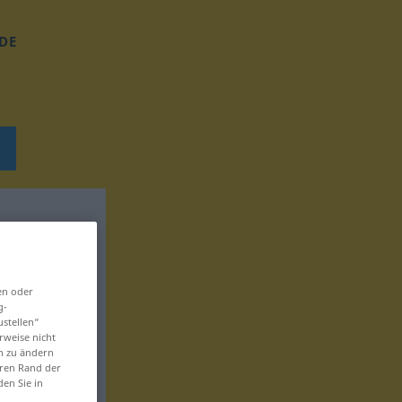
DE
en oder
g-
ustellen“
rweise nicht
en zu ändern
eren Rand der
den Sie in