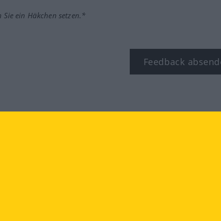
m Sie ein Häkchen setzen.*
Feedback absend
ook
YouTube
Instagram