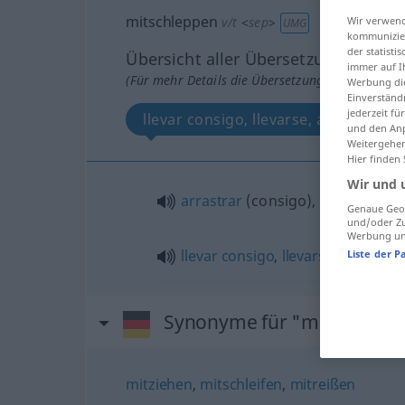
mitschleppen
Wir verwend
v/t
<
sep
>
UMG
kommunizier
der statist
Übersicht aller Übersetzungen
immer auf I
(Für mehr Details die Übersetzung anklicken/an
Werbung die
Einverständ
jederzeit f
llevar consigo, llevarse, arrastrar, c
und den Anp
Weitergehen
Hier finden
Wir und 
arrastrar
(consigo),
cargar
Genaue Geol
und/oder Zu
Werbung und
llevar
consigo
,
llevarse
Liste der P
Synonyme für "mitschlepp
mitziehen
,
mitschleifen
,
mitreißen