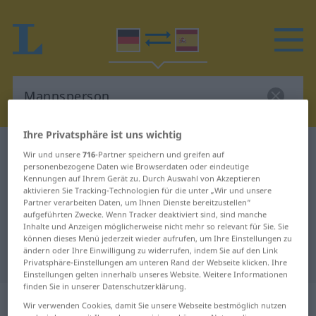
Ihre Privatsphäre ist uns wichtig
Deutsch-Spanisch Wörterbuch
Mannsperson
Wir und unsere
716
-Partner speichern und greifen auf
personenbezogene Daten wie Browserdaten oder eindeutige
Deutsch-Spanisch Übersetzung für
Kennungen auf Ihrem Gerät zu. Durch Auswahl von Akzeptieren
"Mannsperson"
aktivieren Sie Tracking-Technologien für die unter „Wir und unsere
Partner verarbeiten Daten, um Ihnen Dienste bereitzustellen“
aufgeführten Zwecke. Wenn Tracker deaktiviert sind, sind manche
Inhalte und Anzeigen möglicherweise nicht mehr so relevant für Sie. Sie
"Mannsperson" Spanisch
können dieses Menü jederzeit wieder aufrufen, um Ihre Einstellungen zu
ändern oder Ihre Einwilligung zu widerrufen, indem Sie auf den Link
Übersetzung
Privatsphäre-Einstellungen am unteren Rand der Webseite klicken. Ihre
Einstellungen gelten innerhalb unseres Website. Weitere Informationen
finden Sie in unserer Datenschutzerklärung.
„Mannsperson“
: Femininum
Wir verwenden Cookies, damit Sie unsere Webseite bestmöglich nutzen