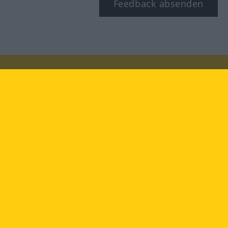
Feedback absenden
Besuchen Sie uns auf:
facebook
YouTube
Instagram
Langenscheidt
NUTZUNGSBEDINGUNGEN
DATENSCHUTZBESTIMMUNGEN