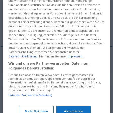
und wir besser mit Ihnen kommunizieren können. Notwendige,
funktionale und statistische Cookies, die für den Betrieb der Webseite
Mannsperson
f
UMG
OBS
und der statistischen Auswertung unserer Webseite erforderlich sind,
werden auf Grundlage unserer Vorauswahl immer auf Ihrem Endgerät
Übersicht aller Übersetzungen
gespeichert. Marketing-Cookies und Cookies, die der Bereitstellung
personalisierter Werbung dienen, werden nur gespeichert, wenn Sie uns
(Für mehr Details die Übersetzung anklicken/antippen)
durch einen Klick auf den „Akzeptieren“-Button Ihr Einverständnis
geben. Klicken Sie ansonsten auf „Fortfahren ohne Akzeptieren“. Sie
hombre
können Ihre Einwilligung jederzeit für zukünftige Besuche unserer
Webseite widerrufen. Wenn Sie weitere Informationen zu den Cookies
und den Anpassungsmöglichkeiten möchten, klicken Sie einfach auf den
Button „Mehr Optionen“. Weitergehende Hinweise zu der
Datenverarbeitung entnehmen Sie ansonsten unserer
Datenschutzerklärung
. Hier finden Sie unser
Impressum
.
hombre
m
Mannsperson
Wir und unsere Partner verarbeiten Daten, um
Folgendes bereitzustellen:
Genaue Geolocation-Daten verwenden. Geräteeigenschaften zur
Synonyme für "Mannsperson"
Identifikation aktiv abfragen. Speichern von und/oder Zugriff auf
Informationen auf einem Gerät. Personalisierte Werbung und Inhalte,
Messung von Werbung und Inhalten, Zielgruppenforschung und
Entwicklung von Dienstleistungen.
Liste der Partner (Lieferanten)
Typ (ugs.)
,
Herr
,
Patron (halb-scherzhaft oder
abwertend)
,
Bursche (regional)
,
Mannsbild
,
Macker
(ugs.)
,
Kerl (ugs.)
,
Mann (Hauptform)
Mehr Optionen
Akzeptieren