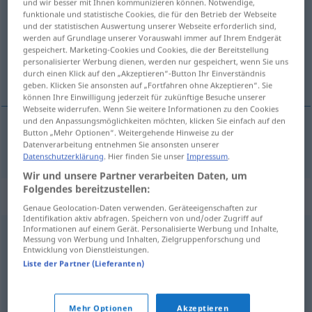
und wir besser mit Ihnen kommunizieren können. Notwendige,
funktionale und statistische Cookies, die für den Betrieb der Webseite
Übersicht aller Übersetzungen
und der statistischen Auswertung unserer Webseite erforderlich sind,
werden auf Grundlage unserer Vorauswahl immer auf Ihrem Endgerät
(Für mehr Details die Übersetzung anklicken/antippen)
gespeichert. Marketing-Cookies und Cookies, die der Bereitstellung
personalisierter Werbung dienen, werden nur gespeichert, wenn Sie uns
pillín
durch einen Klick auf den „Akzeptieren“-Button Ihr Einverständnis
geben. Klicken Sie ansonsten auf „Fortfahren ohne Akzeptieren“. Sie
können Ihre Einwilligung jederzeit für zukünftige Besuche unserer
Webseite widerrufen. Wenn Sie weitere Informationen zu den Cookies
und den Anpassungsmöglichkeiten möchten, klicken Sie einfach auf den
Button „Mehr Optionen“. Weitergehende Hinweise zu der
pillín
m
Lausbube
Datenverarbeitung entnehmen Sie ansonsten unserer
Datenschutzerklärung
. Hier finden Sie unser
Impressum
.
Wir und unsere Partner verarbeiten Daten, um
Folgendes bereitzustellen:
Synonyme für "Lausbube"
Genaue Geolocation-Daten verwenden. Geräteeigenschaften zur
Identifikation aktiv abfragen. Speichern von und/oder Zugriff auf
Informationen auf einem Gerät. Personalisierte Werbung und Inhalte,
Messung von Werbung und Inhalten, Zielgruppenforschung und
Schelm
,
Lümmel (ugs., veraltend)
,
Dreikäsehoch (ugs.)
,
Entwicklung von Dienstleistungen.
Racker (ugs.)
,
Frechdachs (ugs.)
,
Range (veraltet)
,
Liste der Partner (Lieferanten)
Lausebengel
,
Flegel
,
Bengel
,
Fratz (süddt.)
,
Früchtchen
(ugs.)
,
Lausbub
,
Rotzlöffel (ugs.)
,
Schlingel
,
Strolch
,
Mehr Optionen
Akzeptieren