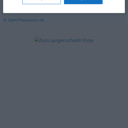
Rotznase (ugs.)
© OpenThesaurus.de