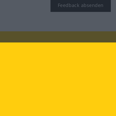
Feedback absenden
Besuchen Sie uns auf:
facebook
YouTube
Instagram
Langenscheidt
NUTZUNGSBEDINGUNGEN
DATENSCHUTZBESTIMMUNGEN