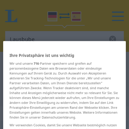
Ihre Privatsphäre ist uns wichtig
Deutsch-Spanisch Wörterbuch
Lausbube
Wir und unsere
716
-Partner speichern und greifen auf
personenbezogene Daten wie Browserdaten oder eindeutige
Deutsch-Spanisch Übersetzung für
Kennungen auf Ihrem Gerät zu. Durch Auswahl von Akzeptieren
"Lausbube"
aktivieren Sie Tracking-Technologien für die unter „Wir und unsere
Partner verarbeiten Daten, um Ihnen Dienste bereitzustellen“
aufgeführten Zwecke. Wenn Tracker deaktiviert sind, sind manche
Inhalte und Anzeigen möglicherweise nicht mehr so relevant für Sie. Sie
"Lausbube" Spanisch Übersetzung
können dieses Menü jederzeit wieder aufrufen, um Ihre Einstellungen zu
ändern oder Ihre Einwilligung zu widerrufen, indem Sie auf den Link
Privatsphäre-Einstellungen am unteren Rand der Webseite klicken. Ihre
„Lausbube“
: Maskulinum
Einstellungen gelten innerhalb unseres Website. Weitere Informationen
finden Sie in unserer Datenschutzerklärung.
Wir verwenden Cookies, damit Sie unsere Webseite bestmöglich nutzen
Lausbube
m
<
Lausbuben
;
Lausbuben
>
UMG