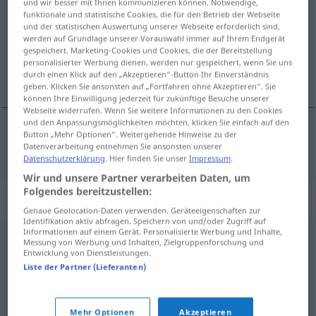
und wir besser mit Ihnen kommunizieren können. Notwendige,
funktionale und statistische Cookies, die für den Betrieb der Webseite
Übersicht aller Übersetzungen
und der statistischen Auswertung unserer Webseite erforderlich sind,
werden auf Grundlage unserer Vorauswahl immer auf Ihrem Endgerät
(Für mehr Details die Übersetzung anklicken/antippen)
gespeichert. Marketing-Cookies und Cookies, die der Bereitstellung
personalisierter Werbung dienen, werden nur gespeichert, wenn Sie uns
frescales
durch einen Klick auf den „Akzeptieren“-Button Ihr Einverständnis
geben. Klicken Sie ansonsten auf „Fortfahren ohne Akzeptieren“. Sie
können Ihre Einwilligung jederzeit für zukünftige Besuche unserer
Webseite widerrufen. Wenn Sie weitere Informationen zu den Cookies
und den Anpassungsmöglichkeiten möchten, klicken Sie einfach auf den
Button „Mehr Optionen“. Weitergehende Hinweise zu der
frescales
m
Frechdachs
Datenverarbeitung entnehmen Sie ansonsten unserer
UMG
Datenschutzerklärung
. Hier finden Sie unser
Impressum
.
Wir und unsere Partner verarbeiten Daten, um
Folgendes bereitzustellen:
Synonyme für "Frechdachs"
Genaue Geolocation-Daten verwenden. Geräteeigenschaften zur
Identifikation aktiv abfragen. Speichern von und/oder Zugriff auf
Informationen auf einem Gerät. Personalisierte Werbung und Inhalte,
Messung von Werbung und Inhalten, Zielgruppenforschung und
Lausbube
,
Schelm
,
Lümmel (ugs., veraltend)
,
Entwicklung von Dienstleistungen.
Dreikäsehoch (ugs.)
,
Racker (ugs.)
,
Range (veraltet)
,
Liste der Partner (Lieferanten)
Lausebengel
,
Flegel
,
Bengel
,
Fratz (süddt.)
,
Früchtchen
(ugs.)
,
Lausbub
,
Rotzlöffel (ugs.)
,
Schlingel
,
Strolch
,
Mehr Optionen
Akzeptieren