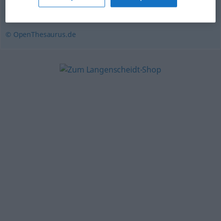
Rotznase (ugs.)
© OpenThesaurus.de