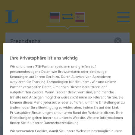
Ihre Privatsphäre ist uns wichtig
Deutsch-Spanisch Wörterbuch
Frechdachs
Wir und unsere
716
-Partner speichern und greifen auf
personenbezogene Daten wie Browserdaten oder eindeutige
Deutsch-Spanisch Übersetzung für
Kennungen auf Ihrem Gerät zu. Durch Auswahl von Akzeptieren
"Frechdachs"
aktivieren Sie Tracking-Technologien für die unter „Wir und unsere
Partner verarbeiten Daten, um Ihnen Dienste bereitzustellen“
aufgeführten Zwecke. Wenn Tracker deaktiviert sind, sind manche
Inhalte und Anzeigen möglicherweise nicht mehr so relevant für Sie. Sie
"Frechdachs" Spanisch Übersetzung
können dieses Menü jederzeit wieder aufrufen, um Ihre Einstellungen zu
ändern oder Ihre Einwilligung zu widerrufen, indem Sie auf den Link
Privatsphäre-Einstellungen am unteren Rand der Webseite klicken. Ihre
„Frechdachs“
: Maskulinum
Einstellungen gelten innerhalb unseres Website. Weitere Informationen
finden Sie in unserer Datenschutzerklärung.
Wir verwenden Cookies, damit Sie unsere Webseite bestmöglich nutzen
Frechdachs
m
<
Frechdachs(e)s
;
Frechdachse
>
UMG
HUM