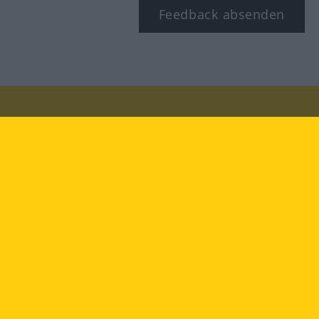
Feedback absenden
Besuchen Sie uns auf:
facebook
YouTube
Instagram
Langenscheidt
NUTZUNGSBEDINGUNGEN
DATENSCHUTZBESTIMMUNGEN