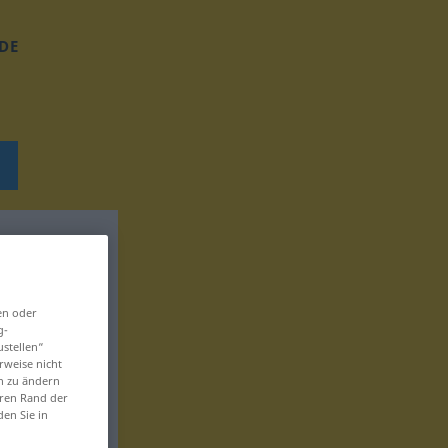
DE
en oder
g-
ustellen“
rweise nicht
en zu ändern
eren Rand der
den Sie in