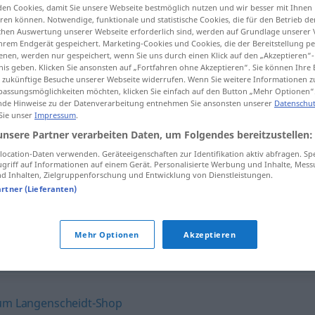
en Cookies, damit Sie unsere Webseite bestmöglich nutzen und wir besser mit Ihnen
en können. Notwendige, funktionale und statistische Cookies, die für den Betrieb d
ischen Auswertung unserer Webseite erforderlich sind, werden auf Grundlage unserer
hrem Endgerät gespeichert. Marketing-Cookies und Cookies, die der Bereitstellung per
nen, werden nur gespeichert, wenn Sie uns durch einen Klick auf den „Akzeptieren“-
tippen)
nis geben. Klicken Sie ansonsten auf „Fortfahren ohne Akzeptieren“. Sie können Ihre 
ür zukünftige Besuche unserer Webseite widerrufen. Wenn Sie weitere Informationen 
assungsmöglichkeiten möchten, klicken Sie einfach auf den Button „Mehr Optionen“
de Hinweise zu der Datenverarbeitung entnehmen Sie ansonsten unserer
Datenschut
 Sie unser
Impressum
.
kreidebleich
kreideweiß → siehe „
“
unsere Partner verarbeiten Daten, um Folgendes bereitzustellen:
ocation-Daten verwenden. Geräteeigenschaften zur Identifikation aktiv abfragen. Sp
griff auf Informationen auf einem Gerät. Personalisierte Werbung und Inhalte, Mes
"
 Inhalten, Zielgruppenforschung und Entwicklung von Dienstleistungen.
artner (Lieferanten)
ss
,
blutleer
,
käseweiß
,
käsig
,
fahl
,
aschfahl
Mehr Optionen
Akzeptieren