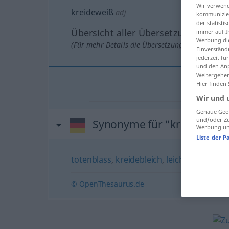
Wir verwend
kreideweiß
adj
kommunizier
der statist
Übersicht aller Übersetzungen
immer auf I
Werbung die
(Für mehr Details die Übersetzung anklicken/an
Einverständ
jederzeit f
und den Anp
Weitergehen
Hier finden
Wir und 
Genaue Geol
und/oder Zu
Synonyme für "kreideweiß
Werbung und
Liste der P
totenblass
,
kreidebleich
,
leichenblass
,
bla
© OpenThesaurus.de