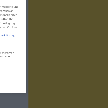
er Webseite und
 Vorauswahl
sonalisierter
Button Ihr
Einwilligung
zu den Cookies
.
zerklärung
.
eichern von
sung von