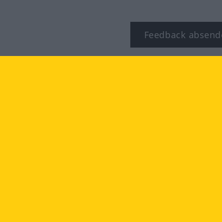
Feedback absend
ook
YouTube
Instagram
TZBESTIMMUNGEN
IMPRESSUM