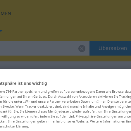
HMEN
Übersetzen
atsphäre ist uns wichtig
 für "kreideweiß"
sere
716
-Partner speichern und greifen auf personenbezogene Daten wie Browserdat
Kennungen auf Ihrem Gerät zu. Durch Auswahl von Akzeptieren aktivieren Sie Trackin
n für die unter „Wir und unsere Partner verarbeiten Daten, um Ihnen Dienste bereitz
tzung
n Zwecke. Wenn Tracker deaktiviert sind, sind manche Inhalte und Anzeigen mögliche
evant für Sie. Sie können dieses Menü jederzeit wieder aufrufen, um Ihre Einstellung
inwilligung zu widerrufen, indem Sie auf den Link Privatsphäre-Einstellungen am unt
cken. Ihre Einstellungen gelten innerhalb unseres Website. Weitere Informationen fin
enschutzerklärung.