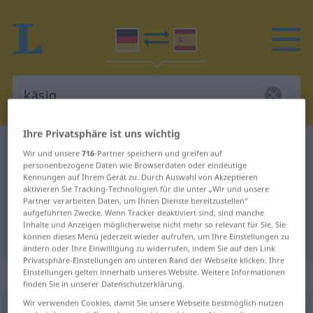
Ihre Privatsphäre ist uns wichtig
Deutsch-Spanisch Wörterbuch
käsig
Wir und unsere
716
-Partner speichern und greifen auf
personenbezogene Daten wie Browserdaten oder eindeutige
Deutsch-Spanisch Übersetzung für
Kennungen auf Ihrem Gerät zu. Durch Auswahl von Akzeptieren
"käsig"
aktivieren Sie Tracking-Technologien für die unter „Wir und unsere
Partner verarbeiten Daten, um Ihnen Dienste bereitzustellen“
aufgeführten Zwecke. Wenn Tracker deaktiviert sind, sind manche
Inhalte und Anzeigen möglicherweise nicht mehr so relevant für Sie. Sie
"käsig" Spanisch Übersetzung
können dieses Menü jederzeit wieder aufrufen, um Ihre Einstellungen zu
ändern oder Ihre Einwilligung zu widerrufen, indem Sie auf den Link
Privatsphäre-Einstellungen am unteren Rand der Webseite klicken. Ihre
„käsig“
: Adjektiv
Einstellungen gelten innerhalb unseres Website. Weitere Informationen
finden Sie in unserer Datenschutzerklärung.
Wir verwenden Cookies, damit Sie unsere Webseite bestmöglich nutzen
käsig
adj