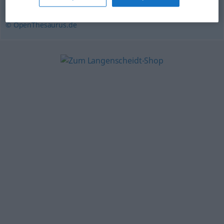
käseweiß
,
fahl
,
kreideweiß
,
aschfahl
© OpenThesaurus.de