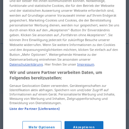
und wir besser mit Ihnen kommunizieren können. Notwendige,
funktionale und statistische Cookies, die für den Betrieb der Webseite
Übersicht aller Übersetzungen
und der statistischen Auswertung unserer Webseite erforderlich sind,
werden auf Grundlage unserer Vorauswahl immer auf Ihrem Endgerät
(Für mehr Details die Übersetzung anklicken/antippen)
gespeichert. Marketing-Cookies und Cookies, die der Bereitstellung
personalisierter Werbung dienen, werden nur gespeichert, wenn Sie uns
caseoso
pálido, lívido, macilento
durch einen Klick auf den „Akzeptieren“-Button Ihr Einverständnis
geben. Klicken Sie ansonsten auf „Fortfahren ohne Akzeptieren“. Sie
können Ihre Einwilligung jederzeit für zukünftige Besuche unserer
Webseite widerrufen. Wenn Sie weitere Informationen zu den Cookies
und den Anpassungsmöglichkeiten möchten, klicken Sie einfach auf den
Button „Mehr Optionen“. Weitergehende Hinweise zu der
caseoso
käsig
Datenverarbeitung entnehmen Sie ansonsten unserer
Datenschutzerklärung
. Hier finden Sie unser
Impressum
.
Wir und unsere Partner verarbeiten Daten, um
Folgendes bereitzustellen:
pálido
,
lívido
,
macilento
käsig
bleich
UMG
Genaue Geolocation-Daten verwenden. Geräteeigenschaften zur
Identifikation aktiv abfragen. Speichern von und/oder Zugriff auf
Informationen auf einem Gerät. Personalisierte Werbung und Inhalte,
Messung von Werbung und Inhalten, Zielgruppenforschung und
Synonyme für "käsig"
Entwicklung von Dienstleistungen.
Liste der Partner (Lieferanten)
totenblass
,
kreidebleich
,
leichenblass
,
blass
,
blutleer
,
Mehr Optionen
Akzeptieren