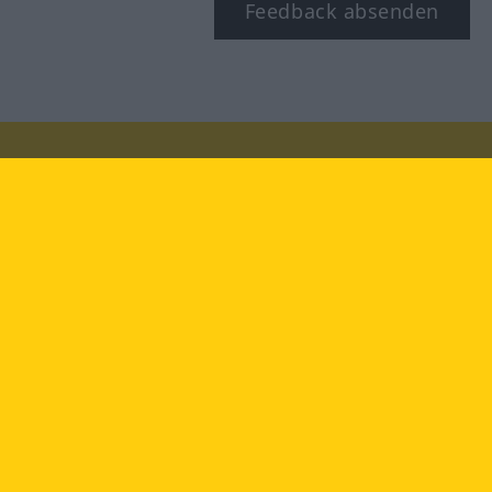
Feedback absenden
Besuchen Sie uns auf:
facebook
YouTube
Instagram
Langenscheidt
NUTZUNGSBEDINGUNGEN
DATENSCHUTZBESTIMMUNGEN