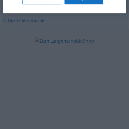
Konformität
,
Zustimmung
© OpenThesaurus.de