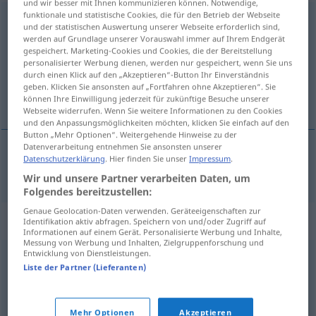
und wir besser mit Ihnen kommunizieren können. Notwendige,
funktionale und statistische Cookies, die für den Betrieb der Webseite
Konformismus
m
<
Konformismus
>
und der statistischen Auswertung unserer Webseite erforderlich sind,
werden auf Grundlage unserer Vorauswahl immer auf Ihrem Endgerät
Übersicht aller Übersetzungen
gespeichert. Marketing-Cookies und Cookies, die der Bereitstellung
personalisierter Werbung dienen, werden nur gespeichert, wenn Sie uns
(Für mehr Details die Übersetzung anklicken/antippen)
durch einen Klick auf den „Akzeptieren“-Button Ihr Einverständnis
geben. Klicken Sie ansonsten auf „Fortfahren ohne Akzeptieren“. Sie
conformismo
können Ihre Einwilligung jederzeit für zukünftige Besuche unserer
Webseite widerrufen. Wenn Sie weitere Informationen zu den Cookies
und den Anpassungsmöglichkeiten möchten, klicken Sie einfach auf den
Button „Mehr Optionen“. Weitergehende Hinweise zu der
Datenverarbeitung entnehmen Sie ansonsten unserer
Datenschutzerklärung
. Hier finden Sie unser
Impressum
.
conformismo
m
Konformismus
Wir und unsere Partner verarbeiten Daten, um
Folgendes bereitzustellen:
Genaue Geolocation-Daten verwenden. Geräteeigenschaften zur
Synonyme für "Konformismus"
Identifikation aktiv abfragen. Speichern von und/oder Zugriff auf
Informationen auf einem Gerät. Personalisierte Werbung und Inhalte,
Messung von Werbung und Inhalten, Zielgruppenforschung und
Entwicklung von Dienstleistungen.
Übereinstimmung
,
Eintracht
,
Einhelligkeit
,
Konsens
Liste der Partner (Lieferanten)
(fachspr.)
,
Einstimmigkeit
,
Übereinkommen
,
Harmonie
,
Einmütigkeit
,
Einvernehmen
,
Einklang
,
Einigkeit
,
Mehr Optionen
Akzeptieren