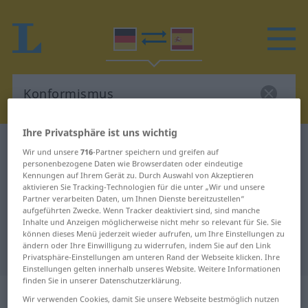
Ihre Privatsphäre ist uns wichtig
Deutsch-Spanisch Wörterbuch
Konformismus
Wir und unsere
716
-Partner speichern und greifen auf
personenbezogene Daten wie Browserdaten oder eindeutige
Deutsch-Spanisch Übersetzung für
Kennungen auf Ihrem Gerät zu. Durch Auswahl von Akzeptieren
"Konformismus"
aktivieren Sie Tracking-Technologien für die unter „Wir und unsere
Partner verarbeiten Daten, um Ihnen Dienste bereitzustellen“
aufgeführten Zwecke. Wenn Tracker deaktiviert sind, sind manche
Inhalte und Anzeigen möglicherweise nicht mehr so relevant für Sie. Sie
"Konformismus" Spanisch
können dieses Menü jederzeit wieder aufrufen, um Ihre Einstellungen zu
ändern oder Ihre Einwilligung zu widerrufen, indem Sie auf den Link
Übersetzung
Privatsphäre-Einstellungen am unteren Rand der Webseite klicken. Ihre
Einstellungen gelten innerhalb unseres Website. Weitere Informationen
finden Sie in unserer Datenschutzerklärung.
„Konformismus“
: Maskulinum
Wir verwenden Cookies, damit Sie unsere Webseite bestmöglich nutzen