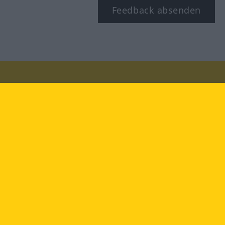
Feedback absenden
Besuchen Sie uns auf:
facebook
YouTube
Instagram
Langenscheidt
NUTZUNGSBEDINGUNGEN
DATENSCHUTZBESTIMMUNGEN