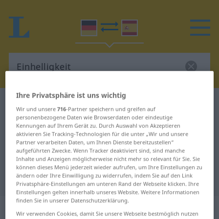
Ihre Privatsphäre ist uns wichtig
Deutsch-Spanisch Wörterbuch
Einhelligkeit
Wir und unsere
716
-Partner speichern und greifen auf
Deutsch-Spanisch Übersetzung für
personenbezogene Daten wie Browserdaten oder eindeutige
Kennungen auf Ihrem Gerät zu. Durch Auswahl von Akzeptieren
"Einhelligkeit"
aktivieren Sie Tracking-Technologien für die unter „Wir und unsere
Partner verarbeiten Daten, um Ihnen Dienste bereitzustellen“
aufgeführten Zwecke. Wenn Tracker deaktiviert sind, sind manche
Inhalte und Anzeigen möglicherweise nicht mehr so relevant für Sie. Sie
"Einhelligkeit" Spanisch
können dieses Menü jederzeit wieder aufrufen, um Ihre Einstellungen zu
ändern oder Ihre Einwilligung zu widerrufen, indem Sie auf den Link
Übersetzung
Privatsphäre-Einstellungen am unteren Rand der Webseite klicken. Ihre
Einstellungen gelten innerhalb unseres Website. Weitere Informationen
finden Sie in unserer Datenschutzerklärung.
„Einhelligkeit“
: Femininum
Wir verwenden Cookies, damit Sie unsere Webseite bestmöglich nutzen