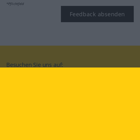
*Pflichtfeld
Feedback absenden
Besuchen Sie uns auf:
facebook
YouTube
Instagram
Langenscheidt
NUTZUNGSBEDINGUNGEN