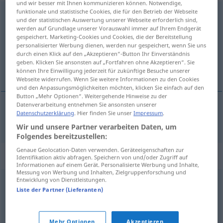
und wir besser mit Ihnen kommunizieren können. Notwendige,
funktionale und statistische Cookies, die für den Betrieb der Webseite
Einhelligkeit
f
<
Einhelligkeit
>
und der statistischen Auswertung unserer Webseite erforderlich sind,
werden auf Grundlage unserer Vorauswahl immer auf Ihrem Endgerät
Übersicht aller Übersetzungen
gespeichert. Marketing-Cookies und Cookies, die der Bereitstellung
personalisierter Werbung dienen, werden nur gespeichert, wenn Sie uns
(Für mehr Details die Übersetzung anklicken/antippen)
durch einen Klick auf den „Akzeptieren“-Button Ihr Einverständnis
geben. Klicken Sie ansonsten auf „Fortfahren ohne Akzeptieren“. Sie
unanimidad
können Ihre Einwilligung jederzeit für zukünftige Besuche unserer
Webseite widerrufen. Wenn Sie weitere Informationen zu den Cookies
und den Anpassungsmöglichkeiten möchten, klicken Sie einfach auf den
Button „Mehr Optionen“. Weitergehende Hinweise zu der
Datenverarbeitung entnehmen Sie ansonsten unserer
Datenschutzerklärung
. Hier finden Sie unser
Impressum
.
unanimidad
f
Einhelligkeit
Wir und unsere Partner verarbeiten Daten, um
Folgendes bereitzustellen:
Genaue Geolocation-Daten verwenden. Geräteeigenschaften zur
Synonyme für "Einhelligkeit"
Identifikation aktiv abfragen. Speichern von und/oder Zugriff auf
Informationen auf einem Gerät. Personalisierte Werbung und Inhalte,
Messung von Werbung und Inhalten, Zielgruppenforschung und
Entwicklung von Dienstleistungen.
Übereinstimmung
,
Eintracht
,
Konsens (fachspr.)
,
Liste der Partner (Lieferanten)
Einstimmigkeit
,
Übereinkommen
,
Harmonie
,
Einmütigkeit
,
Einvernehmen
,
Konformismus
,
Einklang
,
Mehr Optionen
Akzeptieren