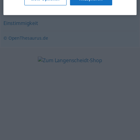
Einigkeit
,
Konformität
,
Zustimmung
Einstimmigkeit
© OpenThesaurus.de