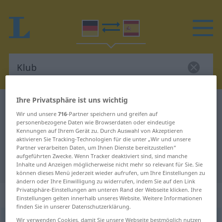
Ihre Privatsphäre ist uns wichtig
Deutsch-Spanisch Wörterbuch
Klub
Wir und unsere
716
-Partner speichern und greifen auf
Deutsch-Spanisch Übersetzung für
personenbezogene Daten wie Browserdaten oder eindeutige
Kennungen auf Ihrem Gerät zu. Durch Auswahl von Akzeptieren
"Klub"
aktivieren Sie Tracking-Technologien für die unter „Wir und unsere
Partner verarbeiten Daten, um Ihnen Dienste bereitzustellen“
aufgeführten Zwecke. Wenn Tracker deaktiviert sind, sind manche
"Klub" Spanisch Übersetzung
Inhalte und Anzeigen möglicherweise nicht mehr so relevant für Sie. Sie
können dieses Menü jederzeit wieder aufrufen, um Ihre Einstellungen zu
ändern oder Ihre Einwilligung zu widerrufen, indem Sie auf den Link
Privatsphäre-Einstellungen am unteren Rand der Webseite klicken. Ihre
„Klub“
: Maskulinum
Einstellungen gelten innerhalb unseres Website. Weitere Informationen
finden Sie in unserer Datenschutzerklärung.
Klub
Wir verwenden Cookies, damit Sie unsere Webseite bestmöglich nutzen
[klʊp]
m
<
Klubs
;
Klubs
>