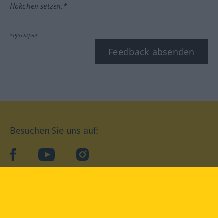
Häkchen setzen.*
*Pflichtfeld
Feedback absenden
Besuchen Sie uns auf:
facebook
YouTube
Instagram
Langenscheidt