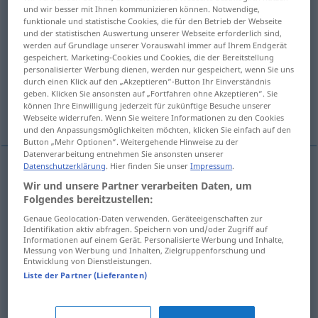
und wir besser mit Ihnen kommunizieren können. Notwendige,
funktionale und statistische Cookies, die für den Betrieb der Webseite
Übersicht aller Übersetzungen
und der statistischen Auswertung unserer Webseite erforderlich sind,
(Für mehr Details die Übersetzung anklicken/antippen)
werden auf Grundlage unserer Vorauswahl immer auf Ihrem Endgerät
gespeichert. Marketing-Cookies und Cookies, die der Bereitstellung
personalisierter Werbung dienen, werden nur gespeichert, wenn Sie uns
club
grupo parlamentario
durch einen Klick auf den „Akzeptieren“-Button Ihr Einverständnis
geben. Klicken Sie ansonsten auf „Fortfahren ohne Akzeptieren“. Sie
können Ihre Einwilligung jederzeit für zukünftige Besuche unserer
Weitere Beispiele...
Webseite widerrufen. Wenn Sie weitere Informationen zu den Cookies
und den Anpassungsmöglichkeiten möchten, klicken Sie einfach auf den
Button „Mehr Optionen“. Weitergehende Hinweise zu der
Datenverarbeitung entnehmen Sie ansonsten unserer
Datenschutzerklärung
. Hier finden Sie unser
Impressum
.
club
m
Klub
Wir und unsere Partner verarbeiten Daten, um
Folgendes bereitzustellen:
Genaue Geolocation-Daten verwenden. Geräteeigenschaften zur
Identifikation aktiv abfragen. Speichern von und/oder Zugriff auf
grupo
m
parlamentario
Klub
(≈ Fraktion)
POL
Informationen auf einem Gerät. Personalisierte Werbung und Inhalte,
Messung von Werbung und Inhalten, Zielgruppenforschung und
Entwicklung von Dienstleistungen.
ÖSTERR
Liste der Partner (Lieferanten)
Beispiele