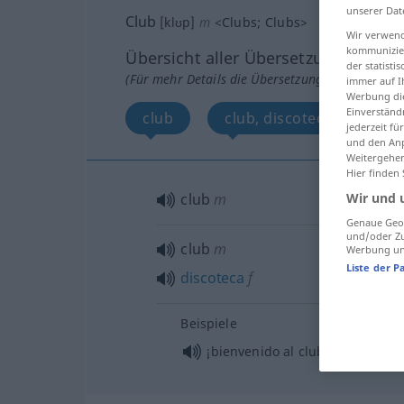
unserer Dat
Club
[klʊp]
m
<
Clubs
;
Clubs
>
Wir verwend
kommunizier
Übersicht aller Übersetzungen
der statist
(Für mehr Details die Übersetzung anklicken/an
immer auf I
Werbung die
Einverständ
club
club, discoteca
Wei
jederzeit f
und den Anp
Weitergehen
Hier finden
Wir und 
club
m
Genaue Geol
und/oder Zu
club
m
Werbung und
Liste der P
discoteca
f
Beispiele
¡bienvenido al club!