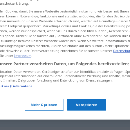
enschutzerklärung.
en Cookies, damit Sie unsere Webseite bestmöglich nutzen und wir besser mit Ihnen
en können. Notwendige, funktionale und statistische Cookies, die für den Betrieb d
ischen Auswertung unserer Webseite erforderlich sind, werden auf Grundlage unserer
tippen)
hrem Endgerät gespeichert. Marketing-Cookies und Cookies, die der Bereitstellung per
nen, werden nur gespeichert, wenn Sie uns durch einen Klick auf den „Akzeptieren“-
nis geben. Klicken Sie ansonsten auf „Fortfahren ohne Akzeptieren“. Sie können Ihre 
tere Beispiele...
ür zukünftige Besuche unserer Webseite widerrufen. Wenn Sie weitere Informationen 
assungsmöglichkeiten möchten, klicken Sie einfach auf den Button „Mehr Optionen“
de Hinweise zu der Datenverarbeitung entnehmen Sie ansonsten unserer
Datenschut
 Sie unser
Impressum
.
unsere Partner verarbeiten Daten, um Folgendes bereitzustellen:
Club
ocation-Daten verwenden. Geräteeigenschaften zur Identifikation aktiv abfragen. Sp
griff auf Informationen auf einem Gerät. Personalisierte Werbung und Inhalte, Mes
Club
(≈ Diskothek)
 Inhalten, Zielgruppenforschung und Entwicklung von Dienstleistungen.
artner (Lieferanten)
Mehr Optionen
Akzeptieren
willkommen
im Club!
IRON