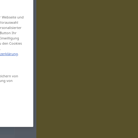
er Webseite und
 Vorauswahl
sonalisierter
Button Ihr
Einwilligung
zu den Cookies
.
zerklärung
.
eichern von
sung von