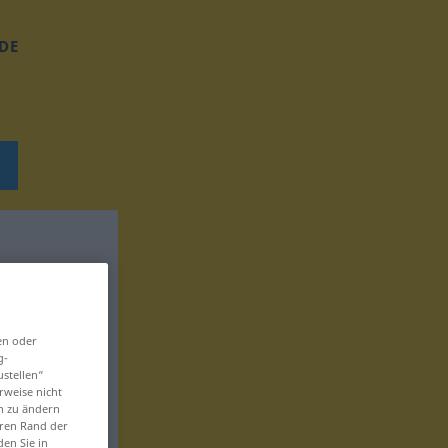
DE
en oder
g-
ustellen“
rweise nicht
en zu ändern
eren Rand der
den Sie in