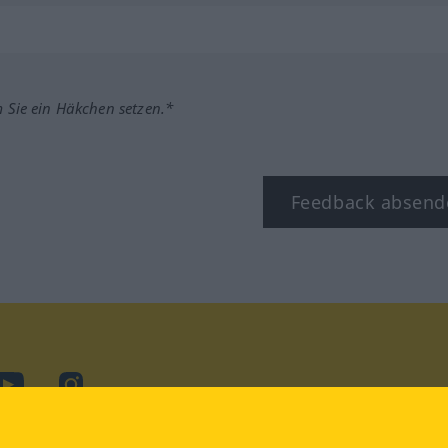
m Sie ein Häkchen setzen.*
Feedback absend
ook
YouTube
Instagram