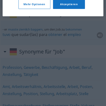
Mehr Optionen
Akzeptieren
Beispielsätze für "Job"
er
musste
ziemlich
baggern
, um den Job zu
bekommen
tuvo
que sudar(las) para
obtener
el
empleo
Synonyme für "Job"
Profession
,
Gewerbe
,
Beschäftigung
,
Arbeit
,
Beruf
,
Anstellung
,
Tätigkeit
Amt
,
Arbeitsverhältnis
,
Arbeitsstelle
,
Arbeit
,
Posten
,
Anstellung
,
Position
,
Stellung
,
Arbeitsplatz
,
Stelle
Stellenausschreibung
,
Stellenanzeige
,
Stelle
,
Vakanz
,