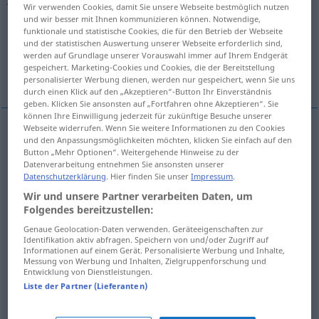
Wir verwenden Cookies, damit Sie unsere Webseite bestmöglich nutzen
und wir besser mit Ihnen kommunizieren können. Notwendige,
Übersicht aller Übersetzungen
funktionale und statistische Cookies, die für den Betrieb der Webseite
(Für mehr Details die Übersetzung anklicken/antippen)
und der statistischen Auswertung unserer Webseite erforderlich sind,
werden auf Grundlage unserer Vorauswahl immer auf Ihrem Endgerät
gespeichert. Marketing-Cookies und Cookies, die der Bereitstellung
trabajo, curro, empleo
tarea
personalisierter Werbung dienen, werden nur gespeichert, wenn Sie uns
durch einen Klick auf den „Akzeptieren“-Button Ihr Einverständnis
geben. Klicken Sie ansonsten auf „Fortfahren ohne Akzeptieren“. Sie
können Ihre Einwilligung jederzeit für zukünftige Besuche unserer
Webseite widerrufen. Wenn Sie weitere Informationen zu den Cookies
und den Anpassungsmöglichkeiten möchten, klicken Sie einfach auf den
trabajo
m
Job
(≈ Arbeit)
UMG
Button „Mehr Optionen“. Weitergehende Hinweise zu der
Datenverarbeitung entnehmen Sie ansonsten unserer
Datenschutzerklärung
. Hier finden Sie unser
Impressum
.
empleo
m
Job
(≈ Arbeit)
UMG
Wir und unsere Partner verarbeiten Daten, um
Folgendes bereitzustellen:
curro
m
Job
UMG
Genaue Geolocation-Daten verwenden. Geräteeigenschaften zur
Identifikation aktiv abfragen. Speichern von und/oder Zugriff auf
Informationen auf einem Gerät. Personalisierte Werbung und Inhalte,
Messung von Werbung und Inhalten, Zielgruppenforschung und
Entwicklung von Dienstleistungen.
tarea
f
Job
Liste der Partner (Lieferanten)
IT