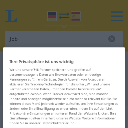
Deutsch-Spanisch Wörterbuch
Job
Ihre Privatsphäre ist uns wichtig
Deutsch-Spanisch Übersetzung für
Wir und unsere
716
-Partner speichern und greifen auf
personenbezogene Daten wie Browserdaten oder eindeutige
"Job"
Kennungen auf Ihrem Gerät zu. Durch Auswahl von Akzeptieren
aktivieren Sie Tracking-Technologien für die unter „Wir und unsere
Partner verarbeiten Daten, um Ihnen Dienste bereitzustellen“
aufgeführten Zwecke. Wenn Tracker deaktiviert sind, sind manche
"Job" Spanisch Übersetzung
Inhalte und Anzeigen möglicherweise nicht mehr so relevant für Sie. Sie
können dieses Menü jederzeit wieder aufrufen, um Ihre Einstellungen zu
ändern oder Ihre Einwilligung zu widerrufen, indem Sie auf den Link
„Job“
: Maskulinum
Privatsphäre-Einstellungen am unteren Rand der Webseite klicken. Ihre
Einstellungen gelten innerhalb unseres Website. Weitere Informationen
finden Sie in unserer Datenschutzerklärung.
Job
[dʒɔp]
m
<
Jobs
;
Jobs
>