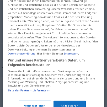
und wir besser mit Ihnen kommunizieren können. Notwendige,
funktionale und statistische Cookies, die für den Betrieb der Webseite
Jahresabschluss
m
<
Jahresabschlusses
;
-schlüsse
>
und der statistischen Auswertung unserer Webseite erforderlich sind,
werden auf Grundlage unserer Vorauswahl immer auf Ihrem Endgerät
Übersicht aller Übersetzungen
gespeichert. Marketing-Cookies und Cookies, die der Bereitstellung
personalisierter Werbung dienen, werden nur gespeichert, wenn Sie uns
(Für mehr Details die Übersetzung anklicken/antippen)
durch einen Klick auf den „Akzeptieren“-Button Ihr Einverständnis
geben. Klicken Sie ansonsten auf „Fortfahren ohne Akzeptieren“. Sie
balance anual
können Ihre Einwilligung jederzeit für zukünftige Besuche unserer
Webseite widerrufen. Wenn Sie weitere Informationen zu den Cookies
und den Anpassungsmöglichkeiten möchten, klicken Sie einfach auf den
Button „Mehr Optionen“. Weitergehende Hinweise zu der
Datenverarbeitung entnehmen Sie ansonsten unserer
Datenschutzerklärung
. Hier finden Sie unser
Impressum
.
balance
m
anual
(
od
del ejercicio)
Wir und unsere Partner verarbeiten Daten, um
Folgendes bereitzustellen:
Jahresabschluss
HANDEL
Genaue Geolocation-Daten verwenden. Geräteeigenschaften zur
Identifikation aktiv abfragen. Speichern von und/oder Zugriff auf
Informationen auf einem Gerät. Personalisierte Werbung und Inhalte,
Synonyme für "Jahresabschluss"
Messung von Werbung und Inhalten, Zielgruppenforschung und
Entwicklung von Dienstleistungen.
Liste der Partner (Lieferanten)
Silvester
,
Jahreswende
Mehr Optionen
Akzeptieren