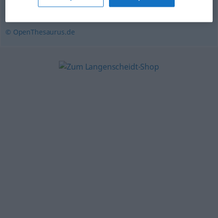
Ergebnis
,
Bilanzaufstellung
,
Bilanz
,
Erfolg
© OpenThesaurus.de