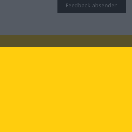
Feedback absenden
Besuchen Sie uns auf:
facebook
YouTube
Instagram
Langenscheidt
NUTZUNGSBEDINGUNGEN
DATENSCHUTZBESTIMMUNGEN