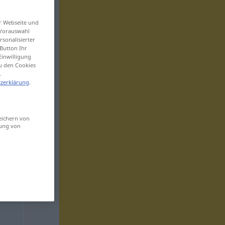
er Webseite und
 Vorauswahl
sonalisierter
Button Ihr
Einwilligung
zu den Cookies
.
zerklärung
.
eichern von
sung von