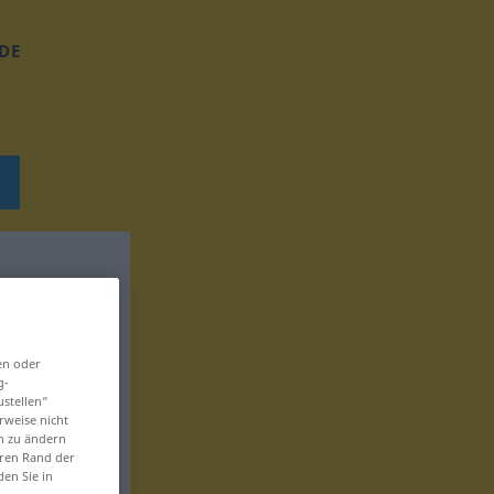
DE
en oder
g-
ustellen“
rweise nicht
en zu ändern
eren Rand der
den Sie in