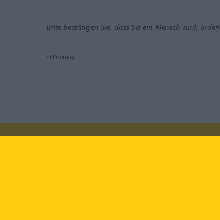
Bitte bestätigen Sie, dass Sie ein Mensch sind, inde
*Pflichtfeld
Besuchen Sie uns auf:
faceb