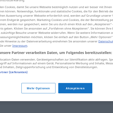
enschutzerklärung.
en Cookies, damit Sie unsere Webseite bestmöglich nutzen und wir besser mit Ihnen
en können. Notwendige, funktionale und statistische Cookies, die für den Betrieb d
ischen Auswertung unserer Webseite erforderlich sind, werden auf Grundlage unserer
hrem Endgerät gespeichert. Marketing-Cookies und Cookies, die der Bereitstellung per
tippen)
nen, werden nur gespeichert, wenn Sie uns durch einen Klick auf den „Akzeptieren“-
nis geben. Klicken Sie ansonsten auf „Fortfahren ohne Akzeptieren“. Sie können Ihre 
ür zukünftige Besuche unserer Webseite widerrufen. Wenn Sie weitere Informationen 
assungsmöglichkeiten möchten, klicken Sie einfach auf den Button „Mehr Optionen“
de Hinweise zu der Datenverarbeitung entnehmen Sie ansonsten unserer
Datenschut
 Sie unser
Impressum
.
unsere Partner verarbeiten Daten, um Folgendes bereitzustellen:
jählings
ocation-Daten verwenden. Geräteeigenschaften zur Identifikation aktiv abfragen. Sp
griff auf Informationen auf einem Gerät. Personalisierte Werbung und Inhalte, Mes
 Inhalten, Zielgruppenforschung und Entwicklung von Dienstleistungen.
jählings
artner (Lieferanten)
Mehr Optionen
Akzeptieren