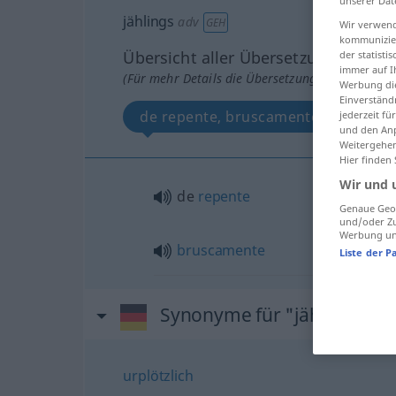
unserer Dat
jählings
adv
GEH
Wir verwend
kommunizier
Übersicht aller Übersetzungen
der statist
immer auf I
(Für mehr Details die Übersetzung anklicken/an
Werbung die
Einverständ
de repente, bruscamente
jederzeit f
und den Anp
Weitergehen
Hier finden
Wir und 
de
repente
Genaue Geol
und/oder Zu
Werbung und
bruscamente
Liste der P
Synonyme für "jählings"
urplötzlich