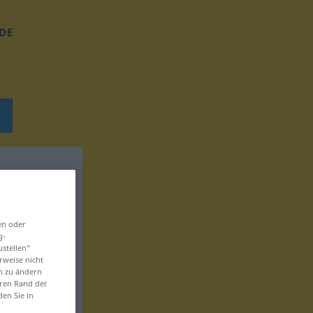
DE
en oder
g-
ustellen“
rweise nicht
en zu ändern
eren Rand der
den Sie in