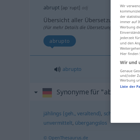
Wir verwend
abrupt
[apˈrʊpt]
adj
kommunizier
der statist
Übersicht aller Übersetzungen
immer auf I
(Für mehr Details die Übersetzung anklicken/an
Werbung die
Einverständ
jederzeit f
abrupto
und den Anp
Weitergehen
Hier finden
Wir und 
abrupto
Genaue Geol
und/oder Zu
Werbung und
Liste der P
Synonyme für "abrupt"
jählings (geh., veraltend)
,
schlagartig
,
urp
unvermittelt
,
übergangslos
© OpenThesaurus.de