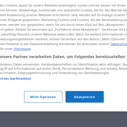
en Cookies, damit Sie unsere Webseite bestmöglich nutzen und wir besser mit Ihnen
en können. Notwendige, funktionale und statistische Cookies, die für den Betrieb d
ischen Auswertung unserer Webseite erforderlich sind, werden auf Grundlage unserer
hrem Endgerät gespeichert. Marketing-Cookies und Cookies, die der Bereitstellung per
tippen)
nen, werden nur gespeichert, wenn Sie uns durch einen Klick auf den „Akzeptieren“-
nis geben. Klicken Sie ansonsten auf „Fortfahren ohne Akzeptieren“. Sie können Ihre 
ür zukünftige Besuche unserer Webseite widerrufen. Wenn Sie weitere Informationen 
assungsmöglichkeiten möchten, klicken Sie einfach auf den Button „Mehr Optionen“
de Hinweise zu der Datenverarbeitung entnehmen Sie ansonsten unserer
Datenschut
 Sie unser
Impressum
.
unsere Partner verarbeiten Daten, um Folgendes bereitzustellen:
abrupt
ocation-Daten verwenden. Geräteeigenschaften zur Identifikation aktiv abfragen. Sp
griff auf Informationen auf einem Gerät. Personalisierte Werbung und Inhalte, Mes
 Inhalten, Zielgruppenforschung und Entwicklung von Dienstleistungen.
artner (Lieferanten)
Mehr Optionen
Akzeptieren
lötzlich
,
unversehens
,
jäh
,
plötzlich (Hauptform)
,