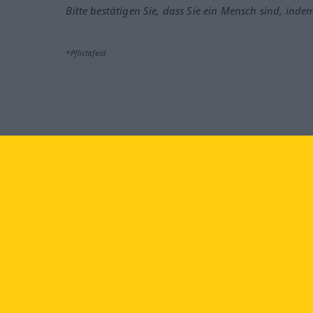
Bitte bestätigen Sie, dass Sie ein Mensch sind, inde
*Pflichtfeld
Besuchen Sie uns auf:
faceb
Langenscheidt