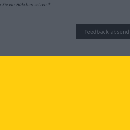
m Sie ein Häkchen setzen.*
Feedback absend
ook
YouTube
Instagram