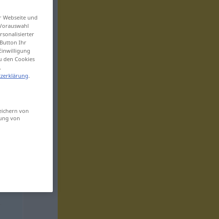
er Webseite und
 Vorauswahl
sonalisierter
Button Ihr
Einwilligung
zu den Cookies
.
zerklärung
.
eichern von
sung von