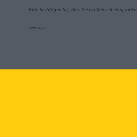
Bitte bestätigen Sie, dass Sie ein Mensch sind, inde
*Pflichtfeld
Besuchen Sie uns auf:
faceb
Langenscheidt