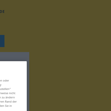
DE
en oder
g-
ustellen“
rweise nicht
en zu ändern
eren Rand der
den Sie in