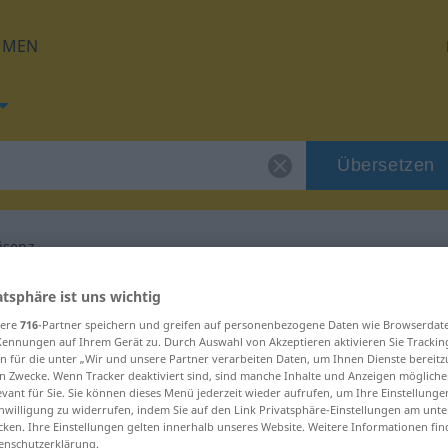
HMEN
Übersetzen
äsenz
 für "Internetpräsenz"
atsphäre ist uns wichtig
sere
716
-Partner speichern und greifen auf personenbezogene Daten wie Browserdat
Kennungen auf Ihrem Gerät zu. Durch Auswahl von Akzeptieren aktivieren Sie Trackin
ersetzung
n für die unter „Wir und unsere Partner verarbeiten Daten, um Ihnen Dienste bereitz
n Zwecke. Wenn Tracker deaktiviert sind, sind manche Inhalte und Anzeigen mögliche
evant für Sie. Sie können dieses Menü jederzeit wieder aufrufen, um Ihre Einstellung
inwilligung zu widerrufen, indem Sie auf den Link Privatsphäre-Einstellungen am unt
num
cken. Ihre Einstellungen gelten innerhalb unseres Website. Weitere Informationen fin
enschutzerklärung.