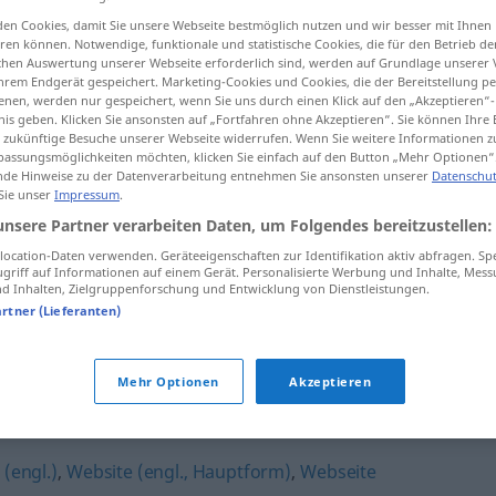
en Cookies, damit Sie unsere Webseite bestmöglich nutzen und wir besser mit Ihnen
en können. Notwendige, funktionale und statistische Cookies, die für den Betrieb d
ischen Auswertung unserer Webseite erforderlich sind, werden auf Grundlage unserer
hrem Endgerät gespeichert. Marketing-Cookies und Cookies, die der Bereitstellung per
tippen)
nen, werden nur gespeichert, wenn Sie uns durch einen Klick auf den „Akzeptieren“-
nis geben. Klicken Sie ansonsten auf „Fortfahren ohne Akzeptieren“. Sie können Ihre 
ür zukünftige Besuche unserer Webseite widerrufen. Wenn Sie weitere Informationen 
assungsmöglichkeiten möchten, klicken Sie einfach auf den Button „Mehr Optionen“
de Hinweise zu der Datenverarbeitung entnehmen Sie ansonsten unserer
Datenschut
 Sie unser
Impressum
.
unsere Partner verarbeiten Daten, um Folgendes bereitzustellen:
Internetpräsenz
INTERNET
ocation-Daten verwenden. Geräteeigenschaften zur Identifikation aktiv abfragen. Sp
griff auf Informationen auf einem Gerät. Personalisierte Werbung und Inhalte, Mes
 Inhalten, Zielgruppenforschung und Entwicklung von Dienstleistungen.
artner (Lieferanten)
Internetpräsenz
(≈ Website)
Mehr Optionen
Akzeptieren
äsenz"
(engl.)
,
Website (engl., Hauptform)
,
Webseite