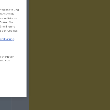
er Webseite und
 Vorauswahl
sonalisierter
Button Ihr
Einwilligung
zu den Cookies
.
zerklärung
.
eichern von
sung von