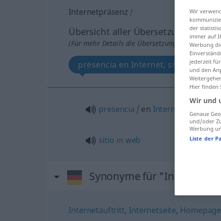
Internetpräsenz
Wir verwend
f
kommunizier
der statist
Übersicht aller Übersetzungen
immer auf I
(Für mehr Details die Übersetzung anklicken/an
Werbung die
Einverständ
jederzeit f
presencia en Internet, sitio web
und den Anp
Weitergehen
Hier finden
Wir und 
presencia
f
en
Internet
Genaue Geol
und/oder Zu
Werbung und
Liste der P
sitio
m
web
Synonyme für "Internetpr
Internetauftritt
,
Internetseite
,
Homepage 