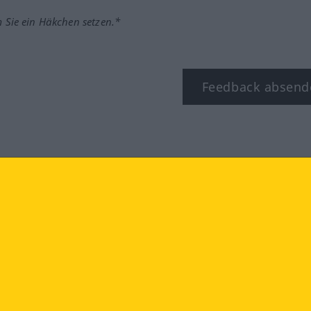
m Sie ein Häkchen setzen.*
Feedback absend
ook
YouTube
Instagram