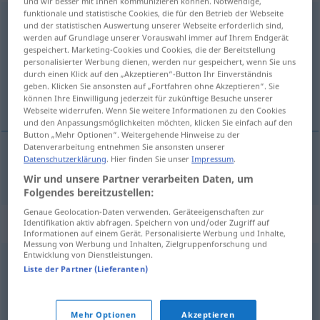
und wir besser mit Ihnen kommunizieren können. Notwendige,
funktionale und statistische Cookies, die für den Betrieb der Webseite
Innenleben
n
<
Innenlebens
;
Innenleben
>
und der statistischen Auswertung unserer Webseite erforderlich sind,
werden auf Grundlage unserer Vorauswahl immer auf Ihrem Endgerät
Übersicht aller Übersetzungen
gespeichert. Marketing-Cookies und Cookies, die der Bereitstellung
personalisierter Werbung dienen, werden nur gespeichert, wenn Sie uns
(Für mehr Details die Übersetzung anklicken/antippen)
durch einen Klick auf den „Akzeptieren“-Button Ihr Einverständnis
geben. Klicken Sie ansonsten auf „Fortfahren ohne Akzeptieren“. Sie
vida interior
können Ihre Einwilligung jederzeit für zukünftige Besuche unserer
Webseite widerrufen. Wenn Sie weitere Informationen zu den Cookies
und den Anpassungsmöglichkeiten möchten, klicken Sie einfach auf den
Button „Mehr Optionen“. Weitergehende Hinweise zu der
Datenverarbeitung entnehmen Sie ansonsten unserer
Datenschutzerklärung
. Hier finden Sie unser
Impressum
.
vida
f
interior
Innenleben
Wir und unsere Partner verarbeiten Daten, um
Folgendes bereitzustellen:
Genaue Geolocation-Daten verwenden. Geräteeigenschaften zur
Synonyme für "Innenleben"
Identifikation aktiv abfragen. Speichern von und/oder Zugriff auf
Informationen auf einem Gerät. Personalisierte Werbung und Inhalte,
Messung von Werbung und Inhalten, Zielgruppenforschung und
Entwicklung von Dienstleistungen.
Liste der Partner (Lieferanten)
Eingeweide (fig.)
,
Innereien (fig.)
Gemüt
,
Seele
Mehr Optionen
Akzeptieren