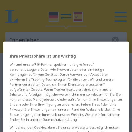
Ihre Privatsphäre ist uns wichtig
Deutsch-Spanisch Wörterbuch
Innenleben
Wir und unsere
716
-Partner speichern und greifen auf
personenbezogene Daten wie Browserdaten oder eindeutige
Deutsch-Spanisch Übersetzung für
Kennungen auf Ihrem Gerät zu. Durch Auswahl von Akzeptieren
aktivieren Sie Tracking-Technologien für die unter „Wir und unsere
"Innenleben"
Partner verarbeiten Daten, um Ihnen Dienste bereitzustellen“
aufgeführten Zwecke. Wenn Tracker deaktiviert sind, sind manche
Inhalte und Anzeigen möglicherweise nicht mehr so relevant für Sie. Sie
"Innenleben" Spanisch
können dieses Menü jederzeit wieder aufrufen, um Ihre Einstellungen zu
ändern oder Ihre Einwilligung zu widerrufen, indem Sie auf den Link
Übersetzung
Privatsphäre-Einstellungen am unteren Rand der Webseite klicken. Ihre
Einstellungen gelten innerhalb unseres Website. Weitere Informationen
finden Sie in unserer Datenschutzerklärung.
„Innenleben“
: Neutrum
Wir verwenden Cookies, damit Sie unsere Webseite bestmöglich nutzen