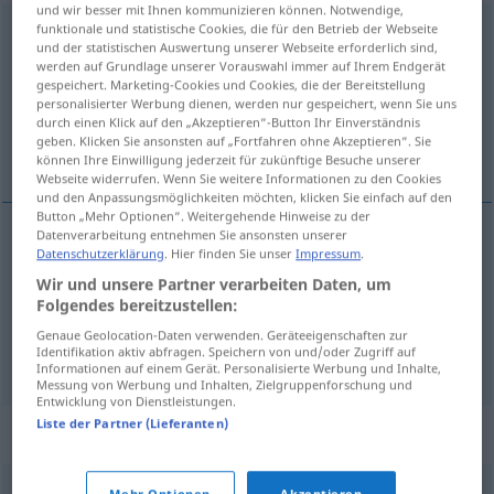
und wir besser mit Ihnen kommunizieren können. Notwendige,
funktionale und statistische Cookies, die für den Betrieb der Webseite
himmelschreiend
adj
und der statistischen Auswertung unserer Webseite erforderlich sind,
werden auf Grundlage unserer Vorauswahl immer auf Ihrem Endgerät
Übersicht aller Übersetzungen
gespeichert. Marketing-Cookies und Cookies, die der Bereitstellung
(Für mehr Details die Übersetzung anklicken/antippen)
personalisierter Werbung dienen, werden nur gespeichert, wenn Sie uns
durch einen Klick auf den „Akzeptieren“-Button Ihr Einverständnis
geben. Klicken Sie ansonsten auf „Fortfahren ohne Akzeptieren“. Sie
que clama al cielo, inaudito
können Ihre Einwilligung jederzeit für zukünftige Besuche unserer
Webseite widerrufen. Wenn Sie weitere Informationen zu den Cookies
und den Anpassungsmöglichkeiten möchten, klicken Sie einfach auf den
Button „Mehr Optionen“. Weitergehende Hinweise zu der
Datenverarbeitung entnehmen Sie ansonsten unserer
Datenschutzerklärung
. Hier finden Sie unser
Impressum
.
que clama al
cielo
himmelschreiend
Wir und unsere Partner verarbeiten Daten, um
Ungerechtigkeit
Folgendes bereitzustellen:
Genaue Geolocation-Daten verwenden. Geräteeigenschaften zur
inaudito
himmelschreiend
Dummheit
Identifikation aktiv abfragen. Speichern von und/oder Zugriff auf
Informationen auf einem Gerät. Personalisierte Werbung und Inhalte,
Messung von Werbung und Inhalten, Zielgruppenforschung und
Entwicklung von Dienstleistungen.
Liste der Partner (Lieferanten)
Synonyme für "himmelschreiend"