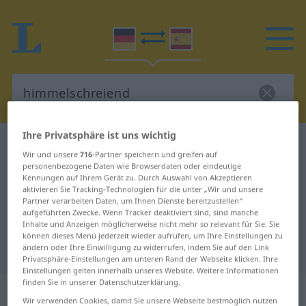
Ihre Privatsphäre ist uns wichtig
Deutsch-Spanisch Wörterbuch
himmelschreiend
Wir und unsere
716
-Partner speichern und greifen auf
Deutsch-Spanisch Übersetzung für
personenbezogene Daten wie Browserdaten oder eindeutige
Kennungen auf Ihrem Gerät zu. Durch Auswahl von Akzeptieren
"himmelschreiend"
aktivieren Sie Tracking-Technologien für die unter „Wir und unsere
Partner verarbeiten Daten, um Ihnen Dienste bereitzustellen“
aufgeführten Zwecke. Wenn Tracker deaktiviert sind, sind manche
Inhalte und Anzeigen möglicherweise nicht mehr so relevant für Sie. Sie
"himmelschreiend" Spanisch
können dieses Menü jederzeit wieder aufrufen, um Ihre Einstellungen zu
Übersetzung
ändern oder Ihre Einwilligung zu widerrufen, indem Sie auf den Link
Privatsphäre-Einstellungen am unteren Rand der Webseite klicken. Ihre
Einstellungen gelten innerhalb unseres Website. Weitere Informationen
finden Sie in unserer Datenschutzerklärung.
„himmelschreiend“
: Adjektiv
Wir verwenden Cookies, damit Sie unsere Webseite bestmöglich nutzen