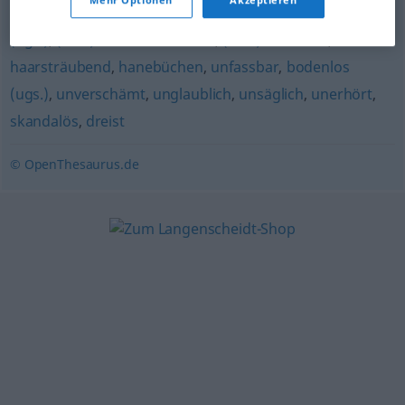
Mehr Optionen
Akzeptieren
empörend (Hauptform)
,
ungeheuerlich
,
unmöglich
(ugs.)
,
(eine) Unverschämtheit
,
(eine) Frechheit
,
haarsträubend
,
hanebüchen
,
unfassbar
,
bodenlos
(ugs.)
,
unverschämt
,
unglaublich
,
unsäglich
,
unerhört
,
skandalös
,
dreist
© OpenThesaurus.de