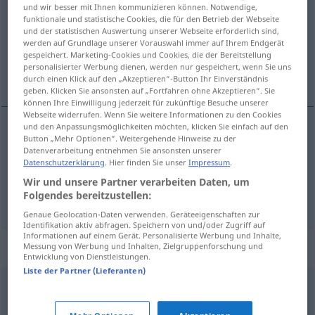
und wir besser mit Ihnen kommunizieren können. Notwendige,
funktionale und statistische Cookies, die für den Betrieb der Webseite
Übersicht aller Übersetzungen
und der statistischen Auswertung unserer Webseite erforderlich sind,
(Für mehr Details die Übersetzung anklicken/antippen)
werden auf Grundlage unserer Vorauswahl immer auf Ihrem Endgerät
gespeichert. Marketing-Cookies und Cookies, die der Bereitstellung
personalisierter Werbung dienen, werden nur gespeichert, wenn Sie uns
inyección venenosa
víbora
durch einen Klick auf den „Akzeptieren“-Button Ihr Einverständnis
geben. Klicken Sie ansonsten auf „Fortfahren ohne Akzeptieren“. Sie
können Ihre Einwilligung jederzeit für zukünftige Besuche unserer
Webseite widerrufen. Wenn Sie weitere Informationen zu den Cookies
und den Anpassungsmöglichkeiten möchten, klicken Sie einfach auf den
Button „Mehr Optionen“. Weitergehende Hinweise zu der
inyección
f
venenosa
Giftspritze
Datenverarbeitung entnehmen Sie ansonsten unserer
Datenschutzerklärung
. Hier finden Sie unser
Impressum
.
Wir und unsere Partner verarbeiten Daten, um
Folgendes bereitzustellen:
víbora
f
Giftspritze
Person
UMG
Genaue Geolocation-Daten verwenden. Geräteeigenschaften zur
Identifikation aktiv abfragen. Speichern von und/oder Zugriff auf
Informationen auf einem Gerät. Personalisierte Werbung und Inhalte,
Synonyme für "Giftspritze"
Messung von Werbung und Inhalten, Zielgruppenforschung und
Entwicklung von Dienstleistungen.
Liste der Partner (Lieferanten)
Giftmischer (fig.)
,
Giftzwerg
,
Hetzer
,
Giftnudel (ugs.)
,