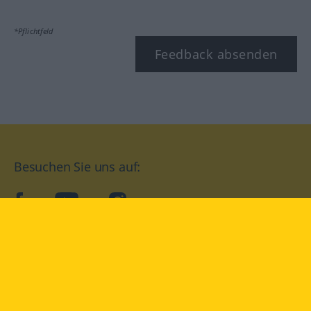
*Pflichtfeld
Feedback absenden
Besuchen Sie uns auf:
facebook
YouTube
Instagram
Langenscheidt