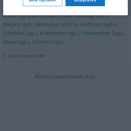
Intrigant
Mehr Optionen
Akzeptieren
Krähe (ugs.)
,
Besen (ugs.)
,
Furie
,
Schlange (ugs.)
,
Megäre (geh., bildungssprachlich)
,
Xanthippe (geh.)
,
Giftnudel (ugs.)
,
Kratzbürste (ugs.)
,
Hausdrachen (ugs.)
,
Hippe (ugs.)
,
Drachen (ugs.)
© OpenThesaurus.de