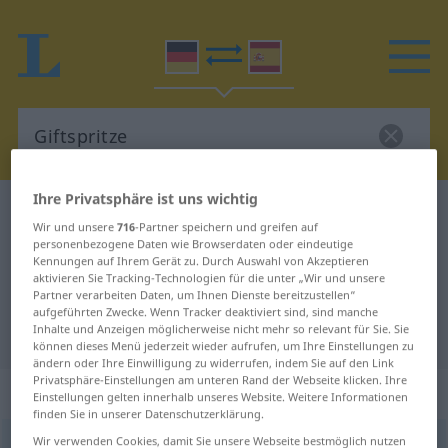
Ihre Privatsphäre ist uns wichtig
Deutsch-Spanisch Wörterbuch
Giftspritze
Wir und unsere
716
-Partner speichern und greifen auf
Deutsch-Spanisch Übersetzung für
personenbezogene Daten wie Browserdaten oder eindeutige
Kennungen auf Ihrem Gerät zu. Durch Auswahl von Akzeptieren
"Giftspritze"
aktivieren Sie Tracking-Technologien für die unter „Wir und unsere
Partner verarbeiten Daten, um Ihnen Dienste bereitzustellen“
aufgeführten Zwecke. Wenn Tracker deaktiviert sind, sind manche
Inhalte und Anzeigen möglicherweise nicht mehr so relevant für Sie. Sie
"Giftspritze" Spanisch Übersetzung
können dieses Menü jederzeit wieder aufrufen, um Ihre Einstellungen zu
ändern oder Ihre Einwilligung zu widerrufen, indem Sie auf den Link
Privatsphäre-Einstellungen am unteren Rand der Webseite klicken. Ihre
„Giftspritze“
: Femininum
Einstellungen gelten innerhalb unseres Website. Weitere Informationen
finden Sie in unserer Datenschutzerklärung.
Wir verwenden Cookies, damit Sie unsere Webseite bestmöglich nutzen
Giftspritze
f