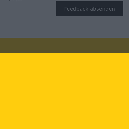
Feedback absenden
Besuchen Sie uns auf:
facebook
YouTube
Instagram
Langenscheidt
NUTZUNGSBEDINGUNGEN