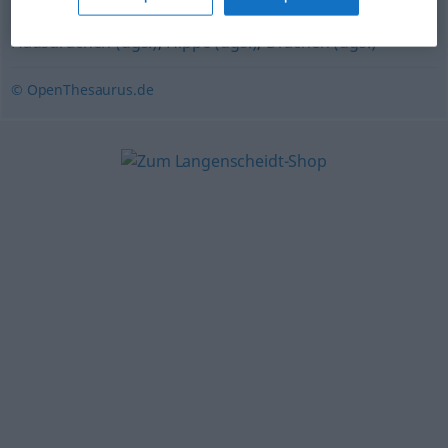
(ugs.)
,
Giftspritze (ugs.)
,
Kratzbürste (ugs.)
,
Hausdrachen (ugs.)
,
Hippe (ugs.)
,
Drachen (ugs.)
© OpenThesaurus.de