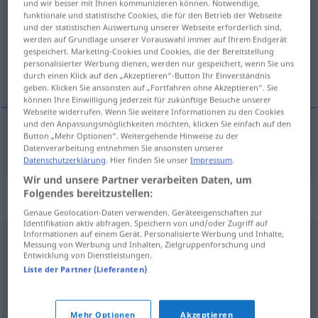
und wir besser mit Ihnen kommunizieren können. Notwendige,
funktionale und statistische Cookies, die für den Betrieb der Webseite
Übersicht aller Übersetzungen
und der statistischen Auswertung unserer Webseite erforderlich sind,
werden auf Grundlage unserer Vorauswahl immer auf Ihrem Endgerät
(Für mehr Details die Übersetzung anklicken/antippen)
gespeichert. Marketing-Cookies und Cookies, die der Bereitstellung
personalisierter Werbung dienen, werden nur gespeichert, wenn Sie uns
furia
durch einen Klick auf den „Akzeptieren“-Button Ihr Einverständnis
geben. Klicken Sie ansonsten auf „Fortfahren ohne Akzeptieren“. Sie
können Ihre Einwilligung jederzeit für zukünftige Besuche unserer
Webseite widerrufen. Wenn Sie weitere Informationen zu den Cookies
und den Anpassungsmöglichkeiten möchten, klicken Sie einfach auf den
Button „Mehr Optionen“. Weitergehende Hinweise zu der
furia
f
Furie
a.
Datenverarbeitung entnehmen Sie ansonsten unserer
MYTH
FIG
Datenschutzerklärung
. Hier finden Sie unser
Impressum
.
Wir und unsere Partner verarbeiten Daten, um
Folgendes bereitzustellen:
Synonyme für "Furie"
Genaue Geolocation-Daten verwenden. Geräteeigenschaften zur
Identifikation aktiv abfragen. Speichern von und/oder Zugriff auf
Informationen auf einem Gerät. Personalisierte Werbung und Inhalte,
Messung von Werbung und Inhalten, Zielgruppenforschung und
Rachegöttin
Entwicklung von Dienstleistungen.
Liste der Partner (Lieferanten)
Krähe (ugs.)
,
Besen (ugs.)
,
Schlange (ugs.)
,
Megäre
(geh., bildungssprachlich)
,
Xanthippe (geh.)
,
Giftnudel
Mehr Optionen
Akzeptieren