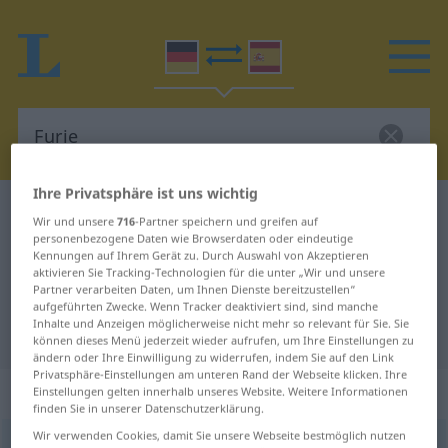
Ihre Privatsphäre ist uns wichtig
Deutsch-Spanisch Wörterbuch
Furie
Wir und unsere
716
-Partner speichern und greifen auf
Deutsch-Spanisch Übersetzung für
personenbezogene Daten wie Browserdaten oder eindeutige
Kennungen auf Ihrem Gerät zu. Durch Auswahl von Akzeptieren
"Furie"
aktivieren Sie Tracking-Technologien für die unter „Wir und unsere
Partner verarbeiten Daten, um Ihnen Dienste bereitzustellen“
aufgeführten Zwecke. Wenn Tracker deaktiviert sind, sind manche
Inhalte und Anzeigen möglicherweise nicht mehr so relevant für Sie. Sie
"Furie" Spanisch Übersetzung
können dieses Menü jederzeit wieder aufrufen, um Ihre Einstellungen zu
ändern oder Ihre Einwilligung zu widerrufen, indem Sie auf den Link
Privatsphäre-Einstellungen am unteren Rand der Webseite klicken. Ihre
„Furie“
: Femininum
Einstellungen gelten innerhalb unseres Website. Weitere Informationen
finden Sie in unserer Datenschutzerklärung.
Wir verwenden Cookies, damit Sie unsere Webseite bestmöglich nutzen
Furie
[ˈfuːriə]
f
<
Furie
;
Furien
>