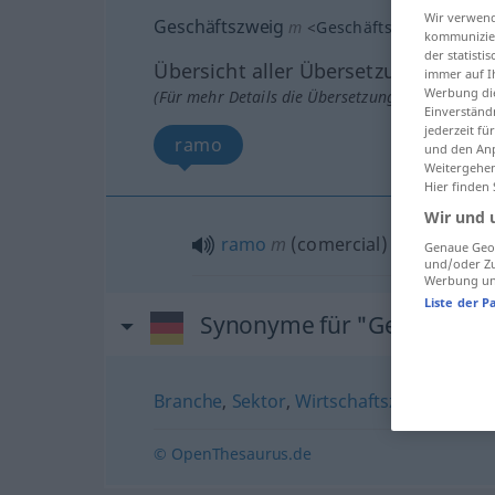
Wir verwend
Geschäftszweig
m
<
Geschäftszweig(e)s
;
Ge
kommunizier
der statist
Übersicht aller Übersetzungen
immer auf I
Werbung die
(Für mehr Details die Übersetzung anklicken/an
Einverständ
jederzeit f
ramo
und den Anp
Weitergehen
Hier finden
Wir und 
ramo
m
(comercial)
Genaue Geol
und/oder Zu
Werbung und
Liste der P
Synonyme für "Geschäftsz
Branche
,
Sektor
,
Wirtschaftszweig
,
Spart
© OpenThesaurus.de