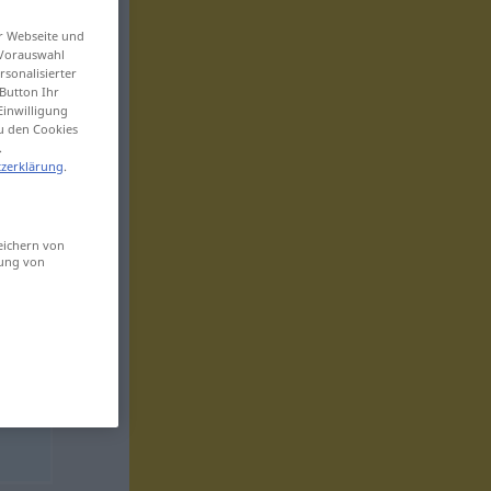
er Webseite und
 Vorauswahl
sonalisierter
Button Ihr
Einwilligung
zu den Cookies
.
zerklärung
.
eichern von
sung von