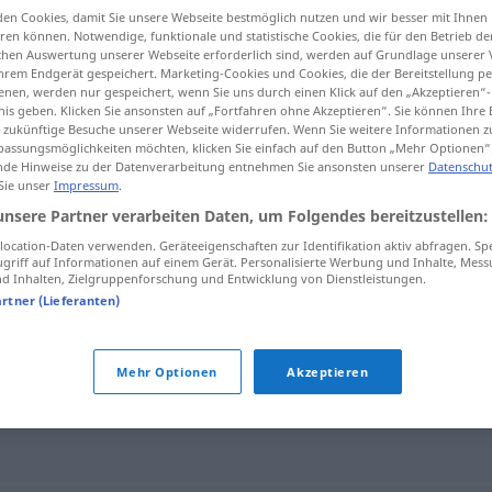
en Cookies, damit Sie unsere Webseite bestmöglich nutzen und wir besser mit Ihnen
schäftszweige
>
en können. Notwendige, funktionale und statistische Cookies, die für den Betrieb d
ischen Auswertung unserer Webseite erforderlich sind, werden auf Grundlage unserer
hrem Endgerät gespeichert. Marketing-Cookies und Cookies, die der Bereitstellung per
nen, werden nur gespeichert, wenn Sie uns durch einen Klick auf den „Akzeptieren“-
tippen)
nis geben. Klicken Sie ansonsten auf „Fortfahren ohne Akzeptieren“. Sie können Ihre 
ür zukünftige Besuche unserer Webseite widerrufen. Wenn Sie weitere Informationen 
assungsmöglichkeiten möchten, klicken Sie einfach auf den Button „Mehr Optionen“
de Hinweise zu der Datenverarbeitung entnehmen Sie ansonsten unserer
Datenschut
 Sie unser
Impressum
.
unsere Partner verarbeiten Daten, um Folgendes bereitzustellen:
Geschäftszweig
ocation-Daten verwenden. Geräteeigenschaften zur Identifikation aktiv abfragen. Sp
griff auf Informationen auf einem Gerät. Personalisierte Werbung und Inhalte, Mes
 Inhalten, Zielgruppenforschung und Entwicklung von Dienstleistungen.
artner (Lieferanten)
weig"
Mehr Optionen
Akzeptieren
e