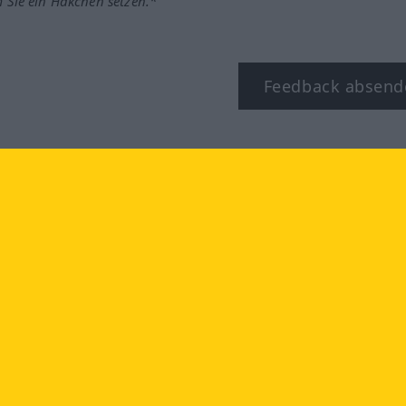
m Sie ein Häkchen setzen.*
Feedback absend
ook
YouTube
Instagram