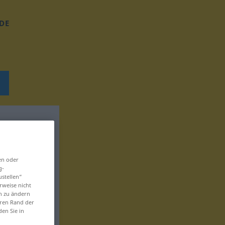
DE
en oder
g-
ustellen“
rweise nicht
en zu ändern
eren Rand der
den Sie in