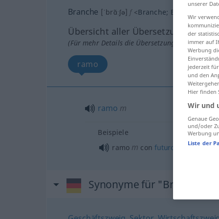
unserer Dat
Branche
[ˈbrɑ̃ːʃə]
f
<
Branche
;
Branchen
>
Wir verwend
kommunizier
Übersicht aller Übersetzungen
der statist
immer auf I
(Für mehr Details die Übersetzung anklicken/an
Werbung die
Einverständ
ramo
jederzeit f
und den Anp
Weitergehen
Hier finden
Wir und 
ramo
m
Genaue Geol
und/oder Zu
Beispiele
Werbung und
Liste der P
m
ramo
con
futuro
Synonyme für "Branche"
Geschäftszweig
,
Sektor
,
Wirtschaftszwei