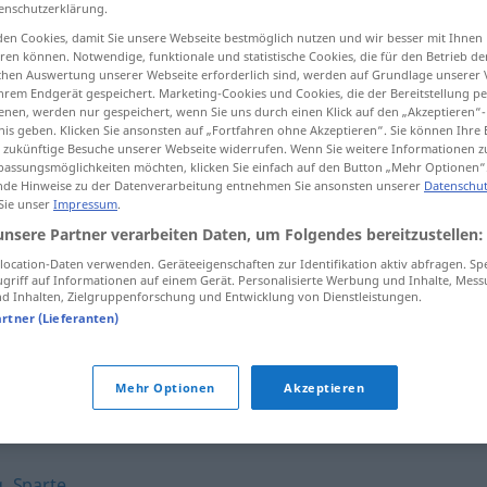
enschutzerklärung.
en Cookies, damit Sie unsere Webseite bestmöglich nutzen und wir besser mit Ihnen
en können. Notwendige, funktionale und statistische Cookies, die für den Betrieb d
ischen Auswertung unserer Webseite erforderlich sind, werden auf Grundlage unserer
hrem Endgerät gespeichert. Marketing-Cookies und Cookies, die der Bereitstellung per
tippen)
nen, werden nur gespeichert, wenn Sie uns durch einen Klick auf den „Akzeptieren“-
nis geben. Klicken Sie ansonsten auf „Fortfahren ohne Akzeptieren“. Sie können Ihre 
ür zukünftige Besuche unserer Webseite widerrufen. Wenn Sie weitere Informationen 
assungsmöglichkeiten möchten, klicken Sie einfach auf den Button „Mehr Optionen“
de Hinweise zu der Datenverarbeitung entnehmen Sie ansonsten unserer
Datenschut
 Sie unser
Impressum
.
unsere Partner verarbeiten Daten, um Folgendes bereitzustellen:
Branche
ocation-Daten verwenden. Geräteeigenschaften zur Identifikation aktiv abfragen. Sp
griff auf Informationen auf einem Gerät. Personalisierte Werbung und Inhalte, Mes
 Inhalten, Zielgruppenforschung und Entwicklung von Dienstleistungen.
artner (Lieferanten)
Branche mit
Zukunft
Mehr Optionen
Akzeptieren
g
,
Sparte