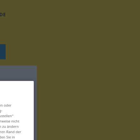
DE
en oder
g-
ustellen“
rweise nicht
en zu ändern
eren Rand der
den Sie in