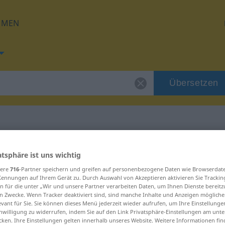
HMEN
Übersetzen
 für "Branche"
atsphäre ist uns wichtig
sere
716
-Partner speichern und greifen auf personenbezogene Daten wie Browserdat
ng
Kennungen auf Ihrem Gerät zu. Durch Auswahl von Akzeptieren aktivieren Sie Trackin
n für die unter „Wir und unsere Partner verarbeiten Daten, um Ihnen Dienste bereitz
n Zwecke. Wenn Tracker deaktiviert sind, sind manche Inhalte und Anzeigen mögliche
evant für Sie. Sie können dieses Menü jederzeit wieder aufrufen, um Ihre Einstellung
inwilligung zu widerrufen, indem Sie auf den Link Privatsphäre-Einstellungen am unt
cken. Ihre Einstellungen gelten innerhalb unseres Website. Weitere Informationen fin