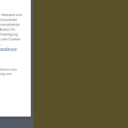
er Webseite und
 Vorauswahl
sonalisierter
Button Ihr
Einwilligung
zu den Cookies
.
zerklärung
.
eichern von
sung von