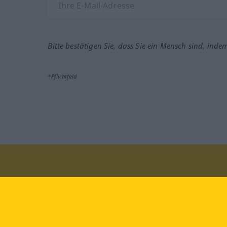
Bitte bestätigen Sie, dass Sie ein Mensch sind, inde
*Pflichtfeld
Besuchen Sie uns auf:
faceb