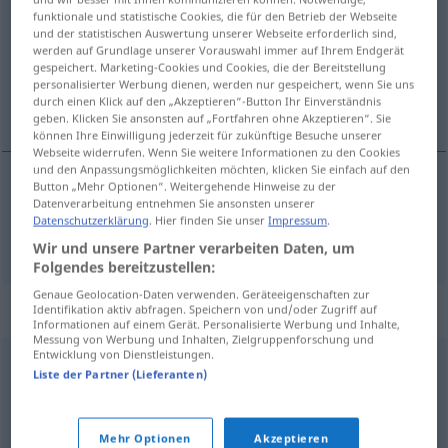
funktionale und statistische Cookies, die für den Betrieb der Webseite
und der statistischen Auswertung unserer Webseite erforderlich sind,
Übersicht aller Übersetzungen
werden auf Grundlage unserer Vorauswahl immer auf Ihrem Endgerät
(Für mehr Details die Übersetzung anklicken/antippen)
gespeichert. Marketing-Cookies und Cookies, die der Bereitstellung
personalisierter Werbung dienen, werden nur gespeichert, wenn Sie uns
durch einen Klick auf den „Akzeptieren“-Button Ihr Einverständnis
sólido, fundado
geben. Klicken Sie ansonsten auf „Fortfahren ohne Akzeptieren“. Sie
können Ihre Einwilligung jederzeit für zukünftige Besuche unserer
Webseite widerrufen. Wenn Sie weitere Informationen zu den Cookies
und den Anpassungsmöglichkeiten möchten, klicken Sie einfach auf den
Button „Mehr Optionen“. Weitergehende Hinweise zu der
Datenverarbeitung entnehmen Sie ansonsten unserer
sólido
,
fundado
fundiert
Datenschutzerklärung
. Hier finden Sie unser
Impressum
.
Wir und unsere Partner verarbeiten Daten, um
Folgendes bereitzustellen:
Genaue Geolocation-Daten verwenden. Geräteeigenschaften zur
Synonyme für "fundiert"
Identifikation aktiv abfragen. Speichern von und/oder Zugriff auf
Informationen auf einem Gerät. Personalisierte Werbung und Inhalte,
Messung von Werbung und Inhalten, Zielgruppenforschung und
Entwicklung von Dienstleistungen.
Liste der Partner (Lieferanten)
gerechtfertigt
,
solide
,
ausgereift
,
begründet
© OpenThesaurus.de
Mehr Optionen
Akzeptieren