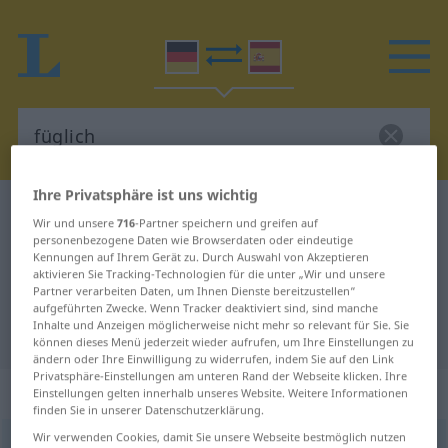
Ihre Privatsphäre ist uns wichtig
Deutsch-Spanisch Wörterbuch
füglich
Wir und unsere
716
-Partner speichern und greifen auf
Deutsch-Spanisch Übersetzung für
personenbezogene Daten wie Browserdaten oder eindeutige
Kennungen auf Ihrem Gerät zu. Durch Auswahl von Akzeptieren
"füglich"
aktivieren Sie Tracking-Technologien für die unter „Wir und unsere
Partner verarbeiten Daten, um Ihnen Dienste bereitzustellen“
aufgeführten Zwecke. Wenn Tracker deaktiviert sind, sind manche
Inhalte und Anzeigen möglicherweise nicht mehr so relevant für Sie. Sie
"füglich" Spanisch Übersetzung
können dieses Menü jederzeit wieder aufrufen, um Ihre Einstellungen zu
ändern oder Ihre Einwilligung zu widerrufen, indem Sie auf den Link
Privatsphäre-Einstellungen am unteren Rand der Webseite klicken. Ihre
„füglich“
: Adverb
Einstellungen gelten innerhalb unseres Website. Weitere Informationen
finden Sie in unserer Datenschutzerklärung.
Wir verwenden Cookies, damit Sie unsere Webseite bestmöglich nutzen
füglich
adv
OBS