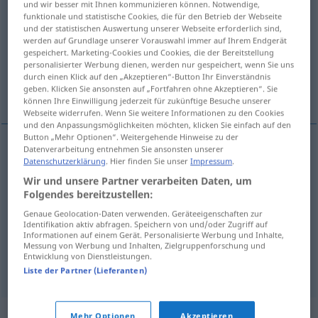
und wir besser mit Ihnen kommunizieren können. Notwendige,
funktionale und statistische Cookies, die für den Betrieb der Webseite
Übersicht aller Übersetzungen
und der statistischen Auswertung unserer Webseite erforderlich sind,
werden auf Grundlage unserer Vorauswahl immer auf Ihrem Endgerät
(Für mehr Details die Übersetzung anklicken/antippen)
gespeichert. Marketing-Cookies und Cookies, die der Bereitstellung
personalisierter Werbung dienen, werden nur gespeichert, wenn Sie uns
convenientemente, oportunamente, con
durch einen Klick auf den „Akzeptieren“-Button Ihr Einverständnis
geben. Klicken Sie ansonsten auf „Fortfahren ohne Akzeptieren“. Sie
razón, bien
können Ihre Einwilligung jederzeit für zukünftige Besuche unserer
Webseite widerrufen. Wenn Sie weitere Informationen zu den Cookies
und den Anpassungsmöglichkeiten möchten, klicken Sie einfach auf den
Button „Mehr Optionen“. Weitergehende Hinweise zu der
Datenverarbeitung entnehmen Sie ansonsten unserer
Datenschutzerklärung
. Hier finden Sie unser
Impressum
.
convenientemente
füglich
Wir und unsere Partner verarbeiten Daten, um
Folgendes bereitzustellen:
oportunamente
füglich
Genaue Geolocation-Daten verwenden. Geräteeigenschaften zur
Identifikation aktiv abfragen. Speichern von und/oder Zugriff auf
con
razón
füglich
mit Fug und Recht
Informationen auf einem Gerät. Personalisierte Werbung und Inhalte,
Messung von Werbung und Inhalten, Zielgruppenforschung und
Entwicklung von Dienstleistungen.
bien
füglich
wohl
Liste der Partner (Lieferanten)
Synonyme für "füglich"
Mehr Optionen
Akzeptieren