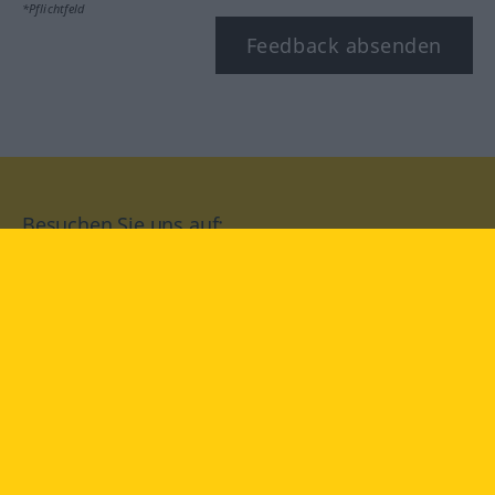
*Pflichtfeld
Feedback absenden
Besuchen Sie uns auf:
facebook
YouTube
Instagram
Langenscheidt
NUTZUNGSBEDINGUNGEN