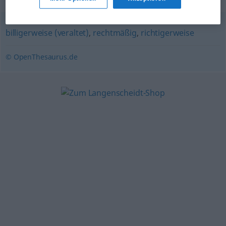
billigerweise (veraltet)
,
rechtmäßig
,
richtigerweise
© OpenThesaurus.de