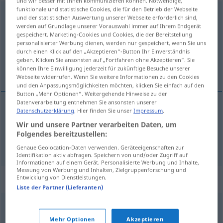
und wir besser mit Ihnen kommunizieren können. Notwendige,
funktionale und statistische Cookies, die für den Betrieb der Webseite
billigerweise
adv
und der statistischen Auswertung unserer Webseite erforderlich sind,
werden auf Grundlage unserer Vorauswahl immer auf Ihrem Endgerät
Übersicht aller Übersetzungen
gespeichert. Marketing-Cookies und Cookies, die der Bereitstellung
personalisierter Werbung dienen, werden nur gespeichert, wenn Sie uns
(Für mehr Details die Übersetzung anklicken/antippen)
durch einen Klick auf den „Akzeptieren“-Button Ihr Einverständnis
geben. Klicken Sie ansonsten auf „Fortfahren ohne Akzeptieren“. Sie
con razón, equitativamente, justamente
können Ihre Einwilligung jederzeit für zukünftige Besuche unserer
Webseite widerrufen. Wenn Sie weitere Informationen zu den Cookies
und den Anpassungsmöglichkeiten möchten, klicken Sie einfach auf den
Button „Mehr Optionen“. Weitergehende Hinweise zu der
Datenverarbeitung entnehmen Sie ansonsten unserer
Datenschutzerklärung
. Hier finden Sie unser
Impressum
.
con
razón
billigerweise
Wir und unsere Partner verarbeiten Daten, um
Folgendes bereitzustellen:
equitativamente
,
justamente
billigerweise
Genaue Geolocation-Daten verwenden. Geräteeigenschaften zur
Identifikation aktiv abfragen. Speichern von und/oder Zugriff auf
Informationen auf einem Gerät. Personalisierte Werbung und Inhalte,
Messung von Werbung und Inhalten, Zielgruppenforschung und
Synonyme für "billigerweise"
Entwicklung von Dienstleistungen.
Liste der Partner (Lieferanten)
rechtmäßig
,
füglich (geh., veraltet)
,
richtigerweise
Mehr Optionen
Akzeptieren