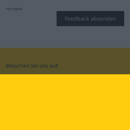
*Pflichtfeld
Feedback absenden
Besuchen Sie uns auf:
facebook
YouTube
Instagram
Langenscheidt