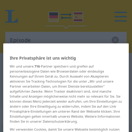
Ihre Privatsphäre ist uns wichtig
Deutsch-Spanisch Wörterbuch
Episode
Wir und unsere
716
-Partner speichern und greifen auf
Deutsch-Spanisch Übersetzung für
personenbezogene Daten wie Browserdaten oder eindeutige
Kennungen auf Ihrem Gerät zu. Durch Auswahl von Akzeptieren
"Episode"
aktivieren Sie Tracking-Technologien für die unter „Wir und unsere
Partner verarbeiten Daten, um Ihnen Dienste bereitzustellen“
aufgeführten Zwecke. Wenn Tracker deaktiviert sind, sind manche
Inhalte und Anzeigen möglicherweise nicht mehr so relevant für Sie. Sie
"Episode" Spanisch Übersetzung
können dieses Menü jederzeit wieder aufrufen, um Ihre Einstellungen zu
ändern oder Ihre Einwilligung zu widerrufen, indem Sie auf den Link
Privatsphäre-Einstellungen am unteren Rand der Webseite klicken. Ihre
„Episode“
: Femininum
Einstellungen gelten innerhalb unseres Website. Weitere Informationen
finden Sie in unserer Datenschutzerklärung.
Wir verwenden Cookies, damit Sie unsere Webseite bestmöglich nutzen
Episode
[epiˈzoːdə]
f
<
Episode
;
Episoden
>