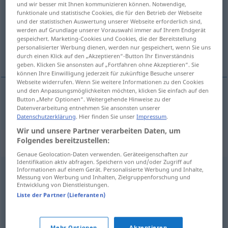
und wir besser mit Ihnen kommunizieren können. Notwendige,
funktionale und statistische Cookies, die für den Betrieb der Webseite
Übersicht aller Übersetzungen
und der statistischen Auswertung unserer Webseite erforderlich sind,
werden auf Grundlage unserer Vorauswahl immer auf Ihrem Endgerät
(Für mehr Details die Übersetzung anklicken/antippen)
gespeichert. Marketing-Cookies und Cookies, die der Bereitstellung
personalisierter Werbung dienen, werden nur gespeichert, wenn Sie uns
episodio
durch einen Klick auf den „Akzeptieren“-Button Ihr Einverständnis
geben. Klicken Sie ansonsten auf „Fortfahren ohne Akzeptieren“. Sie
können Ihre Einwilligung jederzeit für zukünftige Besuche unserer
Webseite widerrufen. Wenn Sie weitere Informationen zu den Cookies
und den Anpassungsmöglichkeiten möchten, klicken Sie einfach auf den
Button „Mehr Optionen“. Weitergehende Hinweise zu der
episodio
m
Episode
Datenverarbeitung entnehmen Sie ansonsten unserer
Datenschutzerklärung
. Hier finden Sie unser
Impressum
.
Wir und unsere Partner verarbeiten Daten, um
Folgendes bereitzustellen:
Synonyme für "Episode"
Genaue Geolocation-Daten verwenden. Geräteeigenschaften zur
Identifikation aktiv abfragen. Speichern von und/oder Zugriff auf
Informationen auf einem Gerät. Personalisierte Werbung und Inhalte,
Fortsetzung
,
Weiterführung
Messung von Werbung und Inhalten, Zielgruppenforschung und
Entwicklung von Dienstleistungen.
Liste der Partner (Lieferanten)
Folge
Mehr Optionen
Akzeptieren