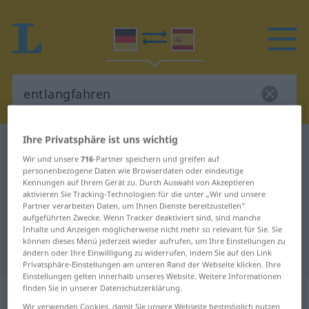
Ihre Privatsphäre ist uns wichtig
Deutsch-Spanisch Wörterbuch
entlangfahren
Wir und unsere
716
-Partner speichern und greifen auf
Deutsch-Spanisch Übersetzung für
personenbezogene Daten wie Browserdaten oder eindeutige
Kennungen auf Ihrem Gerät zu. Durch Auswahl von Akzeptieren
"entlangfahren"
aktivieren Sie Tracking-Technologien für die unter „Wir und unsere
Partner verarbeiten Daten, um Ihnen Dienste bereitzustellen“
aufgeführten Zwecke. Wenn Tracker deaktiviert sind, sind manche
"entlangfahren" Spanisch
Inhalte und Anzeigen möglicherweise nicht mehr so relevant für Sie. Sie
können dieses Menü jederzeit wieder aufrufen, um Ihre Einstellungen zu
Übersetzung
ändern oder Ihre Einwilligung zu widerrufen, indem Sie auf den Link
Privatsphäre-Einstellungen am unteren Rand der Webseite klicken. Ihre
Einstellungen gelten innerhalb unseres Website. Weitere Informationen
finden Sie in unserer Datenschutzerklärung.
„entlangfahren“
: transitives Verb |
Wir verwenden Cookies, damit Sie unsere Webseite bestmöglich nutzen