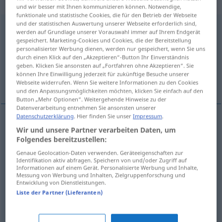
intransitives Verb
und wir besser mit Ihnen kommunizieren können. Notwendige,
funktionale und statistische Cookies, die für den Betrieb der Webseite
und der statistischen Auswertung unserer Webseite erforderlich sind,
entlangfahren
v/t
&
v/i
<
irr
;
sn
>
werden auf Grundlage unserer Vorauswahl immer auf Ihrem Endgerät
gespeichert. Marketing-Cookies und Cookies, die der Bereitstellung
Übersicht aller Übersetzungen
personalisierter Werbung dienen, werden nur gespeichert, wenn Sie uns
durch einen Klick auf den „Akzeptieren“-Button Ihr Einverständnis
(Für mehr Details die Übersetzung anklicken/antippen)
geben. Klicken Sie ansonsten auf „Fortfahren ohne Akzeptieren“. Sie
können Ihre Einwilligung jederzeit für zukünftige Besuche unserer
pasar por
bordear
seguir
Webseite widerrufen. Wenn Sie weitere Informationen zu den Cookies
und den Anpassungsmöglichkeiten möchten, klicken Sie einfach auf den
Button „Mehr Optionen“. Weitergehende Hinweise zu der
Datenverarbeitung entnehmen Sie ansonsten unserer
Datenschutzerklärung
. Hier finden Sie unser
Impressum
.
Beispiele
Wir und unsere Partner verarbeiten Daten, um
od
etwas
an
etwas
entlangfahren
Folgendes bereitzustellen:
(
ACUS
)
(
DAT
)
Genaue Geolocation-Daten verwenden. Geräteeigenschaften zur
pasar
por
a/c
Identifikation aktiv abfragen. Speichern von und/oder Zugriff auf
Informationen auf einem Gerät. Personalisierte Werbung und Inhalte,
Messung von Werbung und Inhalten, Zielgruppenforschung und
Entwicklung von Dienstleistungen.
od
etwas
an
etwas
entlangfahren
See
(
ACUS
)
(
DAT
)
Liste der Partner (Lieferanten)
bordear
a/c