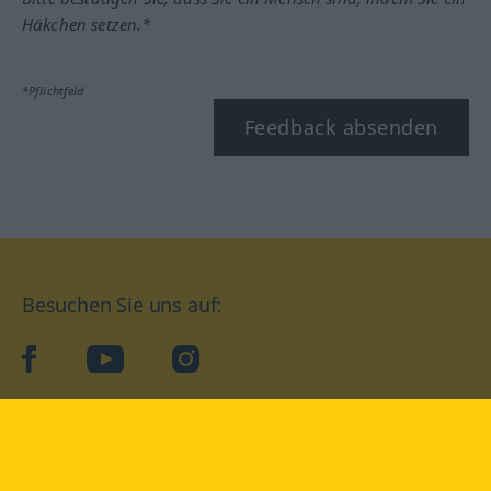
Häkchen setzen.*
*Pflichtfeld
Feedback absenden
Besuchen Sie uns auf:
facebook
YouTube
Instagram
Langenscheidt