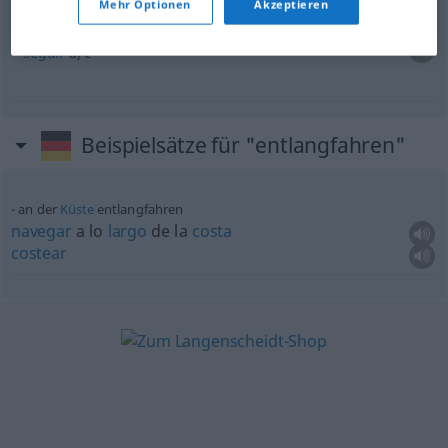
Mehr Optionen
Akzeptieren
od
etwas
an
etwas
entlangfahren
Straße
(
ACUS
)
(
DAT
)
seguir
a/c
Beispielsätze für "entlangfahren"
an der
Küste
entlangfahren
navegar
a lo
largo
de la
costa
costear