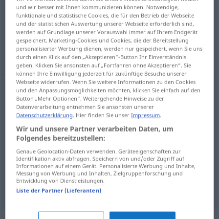
und wir besser mit Ihnen kommunizieren können. Notwendige,
funktionale und statistische Cookies, die für den Betrieb der Webseite
Übersicht aller Übersetzungen
und der statistischen Auswertung unserer Webseite erforderlich sind,
(Für mehr Details die Übersetzung anklicken/antippen)
werden auf Grundlage unserer Vorauswahl immer auf Ihrem Endgerät
gespeichert. Marketing-Cookies und Cookies, die der Bereitstellung
personalisierter Werbung dienen, werden nur gespeichert, wenn Sie uns
entrada
instalación
sangría
durch einen Klick auf den „Akzeptieren“-Button Ihr Einverständnis
geben. Klicken Sie ansonsten auf „Fortfahren ohne Akzeptieren“. Sie
können Ihre Einwilligung jederzeit für zukünftige Besuche unserer
Webseite widerrufen. Wenn Sie weitere Informationen zu den Cookies
und den Anpassungsmöglichkeiten möchten, klicken Sie einfach auf den
Button „Mehr Optionen“. Weitergehende Hinweise zu der
entrada
f
(
en
)
Einzug
in
AKK
Datenverarbeitung entnehmen Sie ansonsten unserer
Datenschutzerklärung
. Hier finden Sie unser
Impressum
.
Wir und unsere Partner verarbeiten Daten, um
Folgendes bereitzustellen:
instalación
f
Einzug
in eine Wohnung
Genaue Geolocation-Daten verwenden. Geräteeigenschaften zur
Identifikation aktiv abfragen. Speichern von und/oder Zugriff auf
Informationen auf einem Gerät. Personalisierte Werbung und Inhalte,
Messung von Werbung und Inhalten, Zielgruppenforschung und
Entwicklung von Dienstleistungen.
sangría
f
Einzug
(≈ Papiereinzug)
Liste der Partner (Lieferanten)