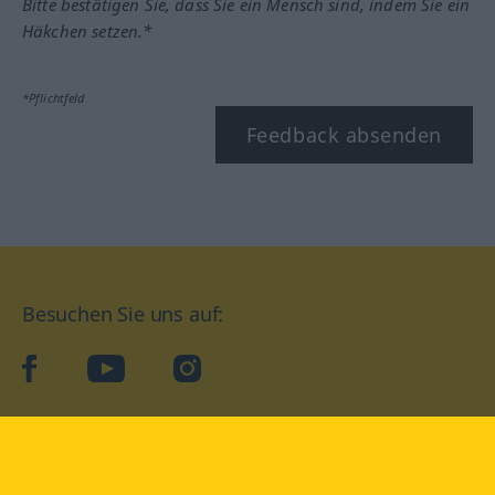
Bitte bestätigen Sie, dass Sie ein Mensch sind, indem Sie ein
Häkchen setzen.*
*Pflichtfeld
Feedback absenden
Besuchen Sie uns auf:
facebook
YouTube
Instagram