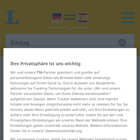
Ihre Privatsphäre ist uns wichtig
Deutsch-Spanisch Wörterbuch
Einzug
Wir und unsere
716
-Partner speichern und greifen auf
Deutsch-Spanisch Übersetzung für
personenbezogene Daten wie Browserdaten oder eindeutige
Kennungen auf Ihrem Gerät zu. Durch Auswahl von Akzeptieren
"Einzug"
aktivieren Sie Tracking-Technologien für die unter „Wir und unsere
Partner verarbeiten Daten, um Ihnen Dienste bereitzustellen“
aufgeführten Zwecke. Wenn Tracker deaktiviert sind, sind manche
"Einzug" Spanisch Übersetzung
Inhalte und Anzeigen möglicherweise nicht mehr so relevant für Sie. Sie
können dieses Menü jederzeit wieder aufrufen, um Ihre Einstellungen zu
ändern oder Ihre Einwilligung zu widerrufen, indem Sie auf den Link
Privatsphäre-Einstellungen am unteren Rand der Webseite klicken. Ihre
„Einzug“
: Maskulinum
Einstellungen gelten innerhalb unseres Website. Weitere Informationen
finden Sie in unserer Datenschutzerklärung.
Einzug
m
<
Einzug(e)s
;
-züge
>
Wir verwenden Cookies, damit Sie unsere Webseite bestmöglich nutzen