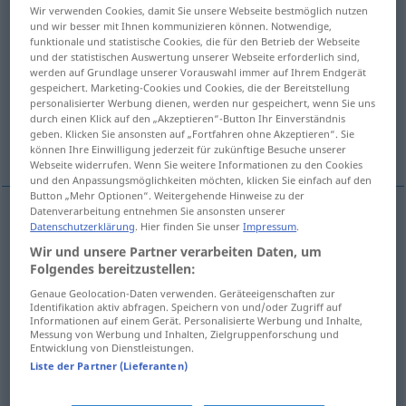
Wir verwenden Cookies, damit Sie unsere Webseite bestmöglich nutzen
und wir besser mit Ihnen kommunizieren können. Notwendige,
Übersicht aller Übersetzungen
funktionale und statistische Cookies, die für den Betrieb der Webseite
(Für mehr Details die Übersetzung anklicken/antippen)
und der statistischen Auswertung unserer Webseite erforderlich sind,
werden auf Grundlage unserer Vorauswahl immer auf Ihrem Endgerät
gespeichert. Marketing-Cookies und Cookies, die der Bereitstellung
provisión
reparto
personalisierter Werbung dienen, werden nur gespeichert, wenn Sie uns
durch einen Klick auf den „Akzeptieren“-Button Ihr Einverständnis
geben. Klicken Sie ansonsten auf „Fortfahren ohne Akzeptieren“. Sie
ocupación, invasión
können Ihre Einwilligung jederzeit für zukünftige Besuche unserer
Webseite widerrufen. Wenn Sie weitere Informationen zu den Cookies
und den Anpassungsmöglichkeiten möchten, klicken Sie einfach auf den
Button „Mehr Optionen“. Weitergehende Hinweise zu der
Datenverarbeitung entnehmen Sie ansonsten unserer
Datenschutzerklärung
. Hier finden Sie unser
Impressum
.
provisión
f
Besetzung
eines Postens
Wir und unsere Partner verarbeiten Daten, um
Folgendes bereitzustellen:
Genaue Geolocation-Daten verwenden. Geräteeigenschaften zur
reparto
m
Besetzung
THEAT
Identifikation aktiv abfragen. Speichern von und/oder Zugriff auf
Informationen auf einem Gerät. Personalisierte Werbung und Inhalte,
Messung von Werbung und Inhalten, Zielgruppenforschung und
Entwicklung von Dienstleistungen.
ocupación
f
Besetzung
eines Hauses
a.
eines
Liste der Partner (Lieferanten)
MIL
Gebiets