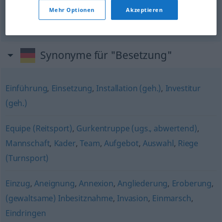
Mehr Optionen
Akzeptieren
invasión
f
Besetzung
(≈ das Einmarschieren)
Synonyme für "Besetzung"
Einführung
,
Einsetzung
,
Installation (geh.)
,
Investitur
(geh.)
Equipe (Reitsport)
,
Gurkentruppe (ugs., abwertend)
,
Mannschaft
,
Kader
,
Team
,
Aufgebot
,
Auswahl
,
Riege
(Turnsport)
Einzug
,
Aneignung
,
Annexion
,
Angliederung
,
Eroberung
,
(gewaltsame) Inbesitznahme
,
Invasion
,
Einmarsch
,
Eindringen