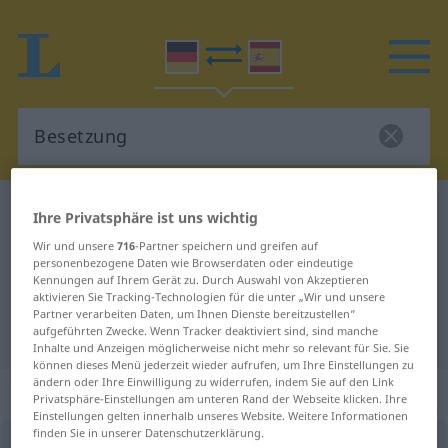
Deutsch-Spanisch Wörterbuch
Besetzung
Ihre Privatsphäre ist uns wichtig
Deutsch-Spanisch Übersetzung für
Wir und unsere
716
-Partner speichern und greifen auf
personenbezogene Daten wie Browserdaten oder eindeutige
"Besetzung"
Kennungen auf Ihrem Gerät zu. Durch Auswahl von Akzeptieren
aktivieren Sie Tracking-Technologien für die unter „Wir und unsere
Partner verarbeiten Daten, um Ihnen Dienste bereitzustellen“
"Besetzung" Spanisch Übersetzung
aufgeführten Zwecke. Wenn Tracker deaktiviert sind, sind manche
Inhalte und Anzeigen möglicherweise nicht mehr so relevant für Sie. Sie
können dieses Menü jederzeit wieder aufrufen, um Ihre Einstellungen zu
ändern oder Ihre Einwilligung zu widerrufen, indem Sie auf den Link
„Besetzung“
: Femininum
Privatsphäre-Einstellungen am unteren Rand der Webseite klicken. Ihre
Einstellungen gelten innerhalb unseres Website. Weitere Informationen
finden Sie in unserer Datenschutzerklärung.
Besetzung
f
<
Besetzung
;
Besetzungen
>