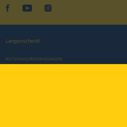
facebook
YouTube
Instagram
Langenscheidt
NUTZUNGSBEDINGUNGEN
DATENSCHUTZBESTIMMUNGEN
IMPRESSUM
PRIVATSPHÄRE-EINSTELLUNGEN
LATEINWÖRTERBUCH MIT CODE
Copyright © 2026 PONS Langenscheidt GmbH, Alle Rechte
vorbehalten.