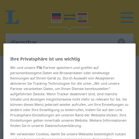
Ihre Privatsphäre ist uns wichtig
Deutsch-Spanisch Wörterbuch
dienstbar
Wir und unsere
716
-Partner speichern und greifen auf
personenbezogene Daten wie Browserdaten oder eindeutige
Deutsch-Spanisch Übersetzung für
Kennungen auf Ihrem Gerät zu. Durch Auswahl von Akzeptieren
aktivieren Sie Tracking-Technologien für die unter „Wir und unsere
"dienstbar"
Partner verarbeiten Daten, um Ihnen Dienste bereitzustellen“
aufgeführten Zwecke. Wenn Tracker deaktiviert sind, sind manche
Inhalte und Anzeigen möglicherweise nicht mehr so relevant für Sie. Sie
"dienstbar" Spanisch Übersetzung
können dieses Menü jederzeit wieder aufrufen, um Ihre Einstellungen zu
ändern oder Ihre Einwilligung zu widerrufen, indem Sie auf den Link
Privatsphäre-Einstellungen am unteren Rand der Webseite klicken. Ihre
„dienstbar“
: Adjektiv
Einstellungen gelten innerhalb unseres Website. Weitere Informationen
finden Sie in unserer Datenschutzerklärung.
Wir verwenden Cookies, damit Sie unsere Webseite bestmöglich nutzen
dienstbar
adj