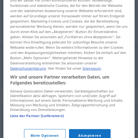
und wir besser mit Ihnen kommunizieren können. Notwendige,
funktionale und statistische Cookies, die für den Betrieb der Webseite
Übersicht aller Übersetzungen
und der statistischen Auswertung unserer Webseite erforderlich sind,
werden auf Grundlage unserer Vorauswahl immer auf Ihrem Endgerät
(Für mehr Details die Übersetzung anklicken/antippen)
gespeichert. Marketing-Cookies und Cookies, die der Bereitstellung
personalisierter Werbung dienen, werden nur gespeichert, wenn Sie uns
sumiso, servicial
durch einen Klick auf den „Akzeptieren“-Button Ihr Einverständnis
geben. Klicken Sie ansonsten auf „Fortfahren ohne Akzeptieren“. Sie
können Ihre Einwilligung jederzeit für zukünftige Besuche unserer
Webseite widerrufen. Wenn Sie weitere Informationen zu den Cookies
und den Anpassungsmöglichkeiten möchten, klicken Sie einfach auf den
Button „Mehr Optionen“. Weitergehende Hinweise zu der
Datenverarbeitung entnehmen Sie ansonsten unserer
sumiso
,
servicial
dienstbar
Datenschutzerklärung
. Hier finden Sie unser
Impressum
.
Wir und unsere Partner verarbeiten Daten, um
Folgendes bereitzustellen:
Genaue Geolocation-Daten verwenden. Geräteeigenschaften zur
Synonyme für "dienstbar"
Identifikation aktiv abfragen. Speichern von und/oder Zugriff auf
Informationen auf einem Gerät. Personalisierte Werbung und Inhalte,
Messung von Werbung und Inhalten, Zielgruppenforschung und
Entwicklung von Dienstleistungen.
Liste der Partner (Lieferanten)
emsig
,
geschäftig
,
pflichteifrig
,
beflissen
,
eifrig
,
fleißig
,
dienstbeflissen
Mehr Optionen
Akzeptieren