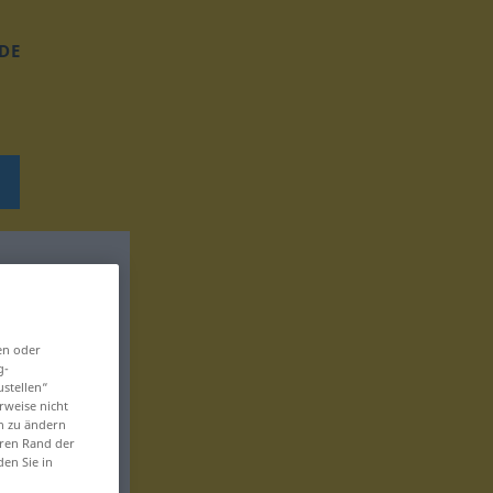
DE
en oder
g-
ustellen“
rweise nicht
en zu ändern
eren Rand der
den Sie in