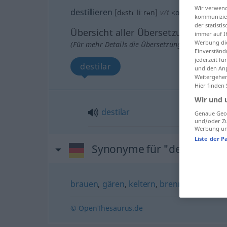
Wir verwend
destillieren
[dɛstɪˈliːrən]
v/t
<
ohne
ge
>
kommunizier
der statist
Übersicht aller Übersetzungen
immer auf I
Werbung die
(Für mehr Details die Übersetzung anklicken/an
Einverständ
jederzeit f
destilar
und den Anp
Weitergehen
Hier finden
Wir und 
destilar
Genaue Geol
und/oder Zu
Werbung und
Liste der P
Synonyme für "destillieren
brauen
,
gären
,
keltern
,
brennen
© OpenThesaurus.de