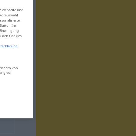
er Webseite und
 Vorauswahl
sonalisierter
Button Ihr
Einwilligung
zu den Cookies
.
zerklärung
.
eichern von
sung von