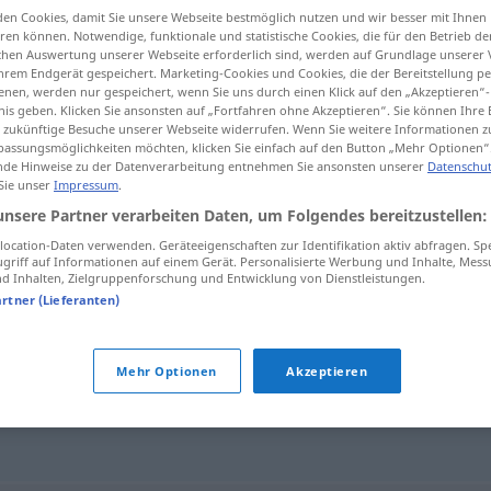
en Cookies, damit Sie unsere Webseite bestmöglich nutzen und wir besser mit Ihnen
en können. Notwendige, funktionale und statistische Cookies, die für den Betrieb d
ischen Auswertung unserer Webseite erforderlich sind, werden auf Grundlage unserer
hrem Endgerät gespeichert. Marketing-Cookies und Cookies, die der Bereitstellung per
nen, werden nur gespeichert, wenn Sie uns durch einen Klick auf den „Akzeptieren“-
tippen)
nis geben. Klicken Sie ansonsten auf „Fortfahren ohne Akzeptieren“. Sie können Ihre 
ür zukünftige Besuche unserer Webseite widerrufen. Wenn Sie weitere Informationen 
assungsmöglichkeiten möchten, klicken Sie einfach auf den Button „Mehr Optionen“
de Hinweise zu der Datenverarbeitung entnehmen Sie ansonsten unserer
Datenschut
 Sie unser
Impressum
.
unsere Partner verarbeiten Daten, um Folgendes bereitzustellen:
destillieren
ocation-Daten verwenden. Geräteeigenschaften zur Identifikation aktiv abfragen. Sp
griff auf Informationen auf einem Gerät. Personalisierte Werbung und Inhalte, Mes
 Inhalten, Zielgruppenforschung und Entwicklung von Dienstleistungen.
artner (Lieferanten)
"
Mehr Optionen
Akzeptieren