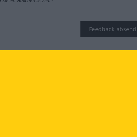
m Sie ein Häkchen setzen.*
Feedback absend
ook
YouTube
Instagram