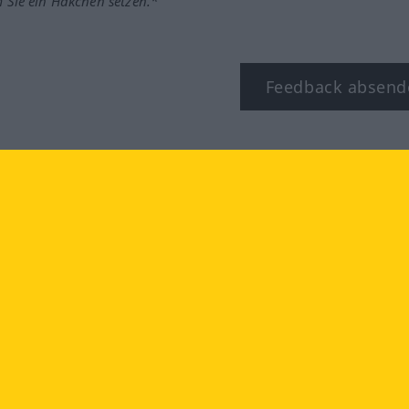
m Sie ein Häkchen setzen.*
Feedback absend
ook
YouTube
Instagram