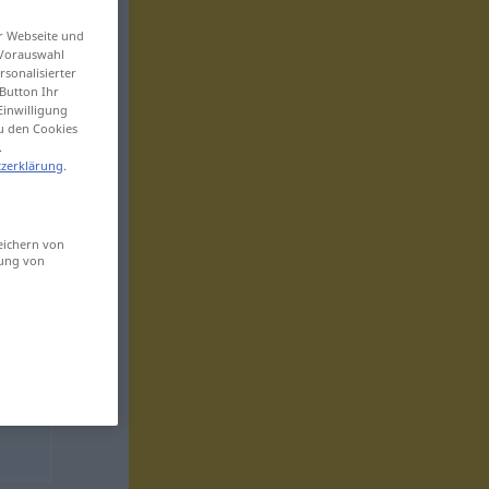
er Webseite und
 Vorauswahl
sonalisierter
Button Ihr
Einwilligung
zu den Cookies
.
zerklärung
.
eichern von
sung von