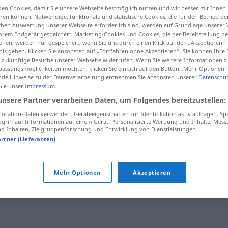
en Cookies, damit Sie unsere Webseite bestmöglich nutzen und wir besser mit Ihnen
en können. Notwendige, funktionale und statistische Cookies, die für den Betrieb d
ischen Auswertung unserer Webseite erforderlich sind, werden auf Grundlage unserer
hrem Endgerät gespeichert. Marketing-Cookies und Cookies, die der Bereitstellung per
nen, werden nur gespeichert, wenn Sie uns durch einen Klick auf den „Akzeptieren“-
tippen)
nis geben. Klicken Sie ansonsten auf „Fortfahren ohne Akzeptieren“. Sie können Ihre 
ür zukünftige Besuche unserer Webseite widerrufen. Wenn Sie weitere Informationen 
assungsmöglichkeiten möchten, klicken Sie einfach auf den Button „Mehr Optionen“
de Hinweise zu der Datenverarbeitung entnehmen Sie ansonsten unserer
Datenschut
 Sie unser
Impressum
.
unsere Partner verarbeiten Daten, um Folgendes bereitzustellen:
brauen
Bier
ocation-Daten verwenden. Geräteeigenschaften zur Identifikation aktiv abfragen. Sp
griff auf Informationen auf einem Gerät. Personalisierte Werbung und Inhalte, Mes
 Inhalten, Zielgruppenforschung und Entwicklung von Dienstleistungen.
artner (Lieferanten)
Mehr Optionen
Akzeptieren