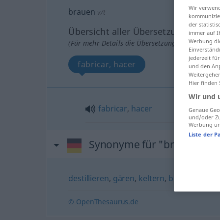
Wir verwend
brauen
v/t
kommunizier
der statist
Übersicht aller Übersetzungen
immer auf I
Werbung die
(Für mehr Details die Übersetzung anklicken/an
Einverständ
jederzeit f
fabricar, hacer
und den Anp
Weitergehen
Hier finden
Wir und 
fabricar
,
hacer
Genaue Geol
und/oder Zu
Werbung und
Liste der P
Synonyme für "brauen"
destillieren
,
gären
,
keltern
,
brennen
© OpenThesaurus.de